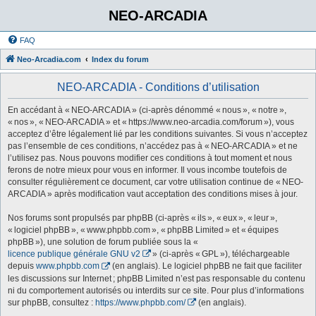
NEO-ARCADIA
FAQ
Neo-Arcadia.com
Index du forum
NEO-ARCADIA - Conditions d’utilisation
En accédant à « NEO-ARCADIA » (ci-après dénommé « nous », « notre »,
« nos », « NEO-ARCADIA » et « https://www.neo-arcadia.com/forum »), vous
acceptez d’être légalement lié par les conditions suivantes. Si vous n’acceptez
pas l’ensemble de ces conditions, n’accédez pas à « NEO-ARCADIA » et ne
l’utilisez pas. Nous pouvons modifier ces conditions à tout moment et nous
ferons de notre mieux pour vous en informer. Il vous incombe toutefois de
consulter régulièrement ce document, car votre utilisation continue de « NEO-
ARCADIA » après modification vaut acceptation des conditions mises à jour.
Nos forums sont propulsés par phpBB (ci-après « ils », « eux », « leur »,
« logiciel phpBB », « www.phpbb.com », « phpBB Limited » et « équipes
phpBB »), une solution de forum publiée sous la «
licence publique générale GNU v2
» (ci-après « GPL »), téléchargeable
depuis
www.phpbb.com
(en anglais). Le logiciel phpBB ne fait que faciliter
les discussions sur Internet ; phpBB Limited n’est pas responsable du contenu
ni du comportement autorisés ou interdits sur ce site. Pour plus d’informations
sur phpBB, consultez :
https://www.phpbb.com/
(en anglais).