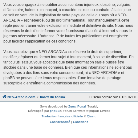
Vous vous engagez à ne publier aucun contenu injurieux, obscène, vulgaire,
diffamatoire, haineux, menaçant, à caractère sexuel ou contraire à la loi, que
ce soit en vertu de la législation de votre pays, de celle du pays où « NEO-
ARCADIA » est hébergé, ou du droit international. Tout manquement à cette
règle peut entraîner votre exclusion immédiate et définitive du site. Nous nous
réservons le droit d’en informer votre fournisseur d’accès à Internet si nous le
jugeons nécessaire. L’adresse IP de toutes les publications est enregistrée
pour faciliter l’application de ces conditions.
Vous acceptez que « NEO-ARCADIA » se réserve le droit de supprimer,
modifier, déplacer ou fermer tout sujet à tout moment, à sa seule discrétion. En
tant qu’utilisateur, vous acceptez que toute information saisie puisse être
stockée dans une base de données. Bien que ces informations ne soient pas
divulguées à des tiers sans votre consentement, ni « NEO-ARCADIA » ni
phpBB ne peuvent être tenus responsables d’une tentative de piratage
susceptible d’entraîner la compromission des données.
Neo-Arcadia.com
Index du forum
Fuseau horaire sur
UTC+02:00
Style developed by
Zuma Portal
, Turaiel,
Développé par
phpBB
® Forum Software © phpBB Limited
Traduction française officielle
©
Qiaeru
Confidentialité
|
Conditions