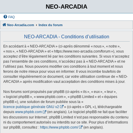
NEO-ARCADIA
FAQ
Neo-Arcadia.com
Index du forum
NEO-ARCADIA - Conditions d’utilisation
En accédant à « NEO-ARCADIA » (ci-après dénommé « nous », « notre »,
« nos », « NEO-ARCADIA » et « https://www.neo-arcadia.com/forum »), vous
acceptez d’être légalement lié par les conditions suivantes. Si vous n’acceptez
pas l’ensemble de ces conditions, n’accédez pas à « NEO-ARCADIA » et ne
l’utilisez pas. Nous pouvons modifier ces conditions à tout moment et nous
ferons de notre mieux pour vous en informer. Il vous incombe toutefois de
consulter régulièrement ce document, car votre utilisation continue de « NEO-
ARCADIA » après modification vaut acceptation des conditions mises à jour.
Nos forums sont propulsés par phpBB (ci-après « ils », « eux », « leur »,
« logiciel phpBB », « www.phpbb.com », « phpBB Limited » et « équipes
phpBB »), une solution de forum publiée sous la «
licence publique générale GNU v2
» (ci-après « GPL »), téléchargeable
depuis
www.phpbb.com
(en anglais). Le logiciel phpBB ne fait que faciliter
les discussions sur Internet ; phpBB Limited n’est pas responsable du contenu
ni du comportement autorisés ou interdits sur ce site. Pour plus d’informations
sur phpBB, consultez :
https://www.phpbb.com/
(en anglais).