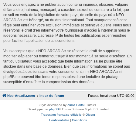
Vous vous engagez à ne publier aucun contenu injurieux, obscène, vulgaire,
diffamatoire, haineux, menaçant, à caractère sexuel ou contraire à la loi, que
ce soit en vertu de la législation de votre pays, de celle du pays où « NEO-
ARCADIA » est hébergé, ou du droit international. Tout manquement à cette
règle peut entraîner votre exclusion immédiate et définitive du site. Nous nous
réservons le droit d’en informer votre fournisseur d’accès à Internet si nous le
jugeons nécessaire. L’adresse IP de toutes les publications est enregistrée
pour faciliter l’application de ces conditions.
Vous acceptez que « NEO-ARCADIA » se réserve le droit de supprimer,
modifier, déplacer ou fermer tout sujet à tout moment, à sa seule discrétion. En
tant qu’utilisateur, vous acceptez que toute information saisie puisse être
stockée dans une base de données. Bien que ces informations ne soient pas
divulguées à des tiers sans votre consentement, ni « NEO-ARCADIA » ni
phpBB ne peuvent être tenus responsables d’une tentative de piratage
susceptible d’entraîner la compromission des données.
Neo-Arcadia.com
Index du forum
Fuseau horaire sur
UTC+02:00
Style developed by
Zuma Portal
, Turaiel,
Développé par
phpBB
® Forum Software © phpBB Limited
Traduction française officielle
©
Qiaeru
Confidentialité
|
Conditions