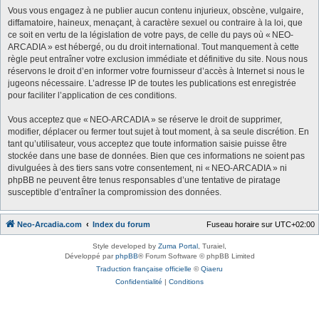
Vous vous engagez à ne publier aucun contenu injurieux, obscène, vulgaire,
diffamatoire, haineux, menaçant, à caractère sexuel ou contraire à la loi, que
ce soit en vertu de la législation de votre pays, de celle du pays où « NEO-
ARCADIA » est hébergé, ou du droit international. Tout manquement à cette
règle peut entraîner votre exclusion immédiate et définitive du site. Nous nous
réservons le droit d’en informer votre fournisseur d’accès à Internet si nous le
jugeons nécessaire. L’adresse IP de toutes les publications est enregistrée
pour faciliter l’application de ces conditions.
Vous acceptez que « NEO-ARCADIA » se réserve le droit de supprimer,
modifier, déplacer ou fermer tout sujet à tout moment, à sa seule discrétion. En
tant qu’utilisateur, vous acceptez que toute information saisie puisse être
stockée dans une base de données. Bien que ces informations ne soient pas
divulguées à des tiers sans votre consentement, ni « NEO-ARCADIA » ni
phpBB ne peuvent être tenus responsables d’une tentative de piratage
susceptible d’entraîner la compromission des données.
Neo-Arcadia.com
Index du forum
Fuseau horaire sur
UTC+02:00
Style developed by
Zuma Portal
, Turaiel,
Développé par
phpBB
® Forum Software © phpBB Limited
Traduction française officielle
©
Qiaeru
Confidentialité
|
Conditions