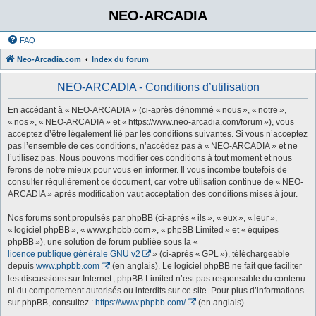
NEO-ARCADIA
FAQ
Neo-Arcadia.com
Index du forum
NEO-ARCADIA - Conditions d’utilisation
En accédant à « NEO-ARCADIA » (ci-après dénommé « nous », « notre »,
« nos », « NEO-ARCADIA » et « https://www.neo-arcadia.com/forum »), vous
acceptez d’être légalement lié par les conditions suivantes. Si vous n’acceptez
pas l’ensemble de ces conditions, n’accédez pas à « NEO-ARCADIA » et ne
l’utilisez pas. Nous pouvons modifier ces conditions à tout moment et nous
ferons de notre mieux pour vous en informer. Il vous incombe toutefois de
consulter régulièrement ce document, car votre utilisation continue de « NEO-
ARCADIA » après modification vaut acceptation des conditions mises à jour.
Nos forums sont propulsés par phpBB (ci-après « ils », « eux », « leur »,
« logiciel phpBB », « www.phpbb.com », « phpBB Limited » et « équipes
phpBB »), une solution de forum publiée sous la «
licence publique générale GNU v2
» (ci-après « GPL »), téléchargeable
depuis
www.phpbb.com
(en anglais). Le logiciel phpBB ne fait que faciliter
les discussions sur Internet ; phpBB Limited n’est pas responsable du contenu
ni du comportement autorisés ou interdits sur ce site. Pour plus d’informations
sur phpBB, consultez :
https://www.phpbb.com/
(en anglais).