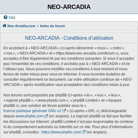
NEO-ARCADIA
FAQ
Neo-Arcadia.com
Index du forum
NEO-ARCADIA - Conditions d’utilisation
En accédant à « NEO-ARCADIA » (ci-après dénommé « nous », « notre »,
« nos », « NEO-ARCADIA » et « https://www.neo-arcadia.com/forum »), vous
acceptez d’être légalement lié par les conditions suivantes. Si vous n’acceptez
pas l’ensemble de ces conditions, n’accédez pas à « NEO-ARCADIA » et ne
l’utilisez pas. Nous pouvons modifier ces conditions à tout moment et nous
ferons de notre mieux pour vous en informer. Il vous incombe toutefois de
consulter régulièrement ce document, car votre utilisation continue de « NEO-
ARCADIA » après modification vaut acceptation des conditions mises à jour.
Nos forums sont propulsés par phpBB (ci-après « ils », « eux », « leur »,
« logiciel phpBB », « www.phpbb.com », « phpBB Limited » et « équipes
phpBB »), une solution de forum publiée sous la «
licence publique générale GNU v2
» (ci-après « GPL »), téléchargeable
depuis
www.phpbb.com
(en anglais). Le logiciel phpBB ne fait que faciliter
les discussions sur Internet ; phpBB Limited n’est pas responsable du contenu
ni du comportement autorisés ou interdits sur ce site. Pour plus d’informations
sur phpBB, consultez :
https://www.phpbb.com/
(en anglais).