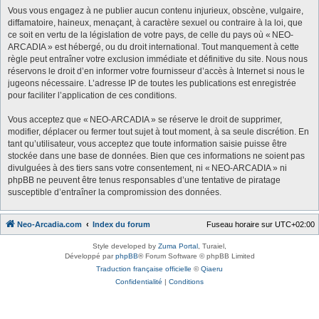
Vous vous engagez à ne publier aucun contenu injurieux, obscène, vulgaire,
diffamatoire, haineux, menaçant, à caractère sexuel ou contraire à la loi, que
ce soit en vertu de la législation de votre pays, de celle du pays où « NEO-
ARCADIA » est hébergé, ou du droit international. Tout manquement à cette
règle peut entraîner votre exclusion immédiate et définitive du site. Nous nous
réservons le droit d’en informer votre fournisseur d’accès à Internet si nous le
jugeons nécessaire. L’adresse IP de toutes les publications est enregistrée
pour faciliter l’application de ces conditions.
Vous acceptez que « NEO-ARCADIA » se réserve le droit de supprimer,
modifier, déplacer ou fermer tout sujet à tout moment, à sa seule discrétion. En
tant qu’utilisateur, vous acceptez que toute information saisie puisse être
stockée dans une base de données. Bien que ces informations ne soient pas
divulguées à des tiers sans votre consentement, ni « NEO-ARCADIA » ni
phpBB ne peuvent être tenus responsables d’une tentative de piratage
susceptible d’entraîner la compromission des données.
Neo-Arcadia.com
Index du forum
Fuseau horaire sur
UTC+02:00
Style developed by
Zuma Portal
, Turaiel,
Développé par
phpBB
® Forum Software © phpBB Limited
Traduction française officielle
©
Qiaeru
Confidentialité
|
Conditions