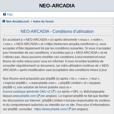
NEO-ARCADIA
FAQ
Neo-Arcadia.com
Index du forum
NEO-ARCADIA - Conditions d’utilisation
En accédant à « NEO-ARCADIA » (ci-après dénommé « nous », « notre »,
« nos », « NEO-ARCADIA » et « https://www.neo-arcadia.com/forum »), vous
acceptez d’être légalement lié par les conditions suivantes. Si vous n’acceptez
pas l’ensemble de ces conditions, n’accédez pas à « NEO-ARCADIA » et ne
l’utilisez pas. Nous pouvons modifier ces conditions à tout moment et nous
ferons de notre mieux pour vous en informer. Il vous incombe toutefois de
consulter régulièrement ce document, car votre utilisation continue de « NEO-
ARCADIA » après modification vaut acceptation des conditions mises à jour.
Nos forums sont propulsés par phpBB (ci-après « ils », « eux », « leur »,
« logiciel phpBB », « www.phpbb.com », « phpBB Limited » et « équipes
phpBB »), une solution de forum publiée sous la «
licence publique générale GNU v2
» (ci-après « GPL »), téléchargeable
depuis
www.phpbb.com
(en anglais). Le logiciel phpBB ne fait que faciliter
les discussions sur Internet ; phpBB Limited n’est pas responsable du contenu
ni du comportement autorisés ou interdits sur ce site. Pour plus d’informations
sur phpBB, consultez :
https://www.phpbb.com/
(en anglais).