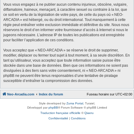
Vous vous engagez à ne publier aucun contenu injurieux, obscène, vulgaire,
diffamatoire, haineux, menaçant, à caractère sexuel ou contraire à la loi, que
ce soit en vertu de la législation de votre pays, de celle du pays où « NEO-
ARCADIA » est hébergé, ou du droit international. Tout manquement à cette
règle peut entraîner votre exclusion immédiate et définitive du site. Nous nous
réservons le droit d’en informer votre fournisseur d’accès à Internet si nous le
jugeons nécessaire. L’adresse IP de toutes les publications est enregistrée
pour faciliter l’application de ces conditions.
Vous acceptez que « NEO-ARCADIA » se réserve le droit de supprimer,
modifier, déplacer ou fermer tout sujet à tout moment, à sa seule discrétion. En
tant qu’utilisateur, vous acceptez que toute information saisie puisse être
stockée dans une base de données. Bien que ces informations ne soient pas
divulguées à des tiers sans votre consentement, ni « NEO-ARCADIA » ni
phpBB ne peuvent être tenus responsables d’une tentative de piratage
susceptible d’entraîner la compromission des données.
Neo-Arcadia.com
Index du forum
Fuseau horaire sur
UTC+02:00
Style developed by
Zuma Portal
, Turaiel,
Développé par
phpBB
® Forum Software © phpBB Limited
Traduction française officielle
©
Qiaeru
Confidentialité
|
Conditions