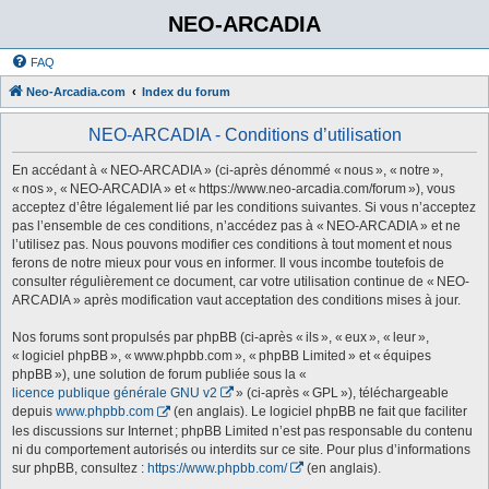
NEO-ARCADIA
FAQ
Neo-Arcadia.com
Index du forum
NEO-ARCADIA - Conditions d’utilisation
En accédant à « NEO-ARCADIA » (ci-après dénommé « nous », « notre »,
« nos », « NEO-ARCADIA » et « https://www.neo-arcadia.com/forum »), vous
acceptez d’être légalement lié par les conditions suivantes. Si vous n’acceptez
pas l’ensemble de ces conditions, n’accédez pas à « NEO-ARCADIA » et ne
l’utilisez pas. Nous pouvons modifier ces conditions à tout moment et nous
ferons de notre mieux pour vous en informer. Il vous incombe toutefois de
consulter régulièrement ce document, car votre utilisation continue de « NEO-
ARCADIA » après modification vaut acceptation des conditions mises à jour.
Nos forums sont propulsés par phpBB (ci-après « ils », « eux », « leur »,
« logiciel phpBB », « www.phpbb.com », « phpBB Limited » et « équipes
phpBB »), une solution de forum publiée sous la «
licence publique générale GNU v2
» (ci-après « GPL »), téléchargeable
depuis
www.phpbb.com
(en anglais). Le logiciel phpBB ne fait que faciliter
les discussions sur Internet ; phpBB Limited n’est pas responsable du contenu
ni du comportement autorisés ou interdits sur ce site. Pour plus d’informations
sur phpBB, consultez :
https://www.phpbb.com/
(en anglais).