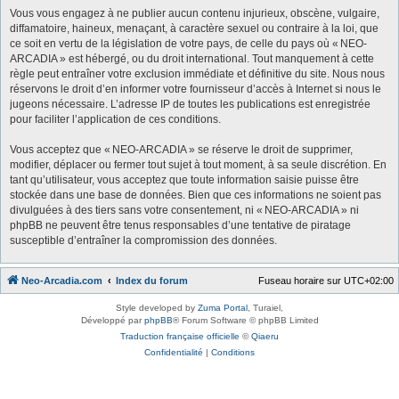
Vous vous engagez à ne publier aucun contenu injurieux, obscène, vulgaire,
diffamatoire, haineux, menaçant, à caractère sexuel ou contraire à la loi, que
ce soit en vertu de la législation de votre pays, de celle du pays où « NEO-
ARCADIA » est hébergé, ou du droit international. Tout manquement à cette
règle peut entraîner votre exclusion immédiate et définitive du site. Nous nous
réservons le droit d’en informer votre fournisseur d’accès à Internet si nous le
jugeons nécessaire. L’adresse IP de toutes les publications est enregistrée
pour faciliter l’application de ces conditions.
Vous acceptez que « NEO-ARCADIA » se réserve le droit de supprimer,
modifier, déplacer ou fermer tout sujet à tout moment, à sa seule discrétion. En
tant qu’utilisateur, vous acceptez que toute information saisie puisse être
stockée dans une base de données. Bien que ces informations ne soient pas
divulguées à des tiers sans votre consentement, ni « NEO-ARCADIA » ni
phpBB ne peuvent être tenus responsables d’une tentative de piratage
susceptible d’entraîner la compromission des données.
Neo-Arcadia.com
Index du forum
Fuseau horaire sur
UTC+02:00
Style developed by
Zuma Portal
, Turaiel,
Développé par
phpBB
® Forum Software © phpBB Limited
Traduction française officielle
©
Qiaeru
Confidentialité
|
Conditions