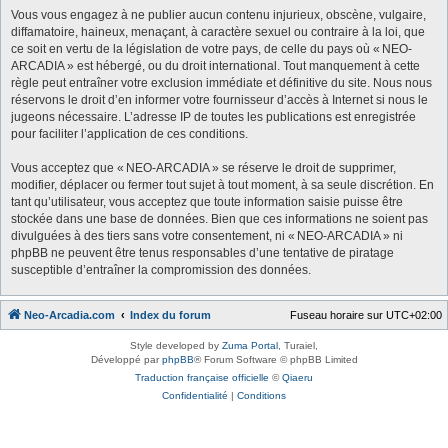
Vous vous engagez à ne publier aucun contenu injurieux, obscène, vulgaire,
diffamatoire, haineux, menaçant, à caractère sexuel ou contraire à la loi, que
ce soit en vertu de la législation de votre pays, de celle du pays où « NEO-
ARCADIA » est hébergé, ou du droit international. Tout manquement à cette
règle peut entraîner votre exclusion immédiate et définitive du site. Nous nous
réservons le droit d’en informer votre fournisseur d’accès à Internet si nous le
jugeons nécessaire. L’adresse IP de toutes les publications est enregistrée
pour faciliter l’application de ces conditions.
Vous acceptez que « NEO-ARCADIA » se réserve le droit de supprimer,
modifier, déplacer ou fermer tout sujet à tout moment, à sa seule discrétion. En
tant qu’utilisateur, vous acceptez que toute information saisie puisse être
stockée dans une base de données. Bien que ces informations ne soient pas
divulguées à des tiers sans votre consentement, ni « NEO-ARCADIA » ni
phpBB ne peuvent être tenus responsables d’une tentative de piratage
susceptible d’entraîner la compromission des données.
Neo-Arcadia.com
Index du forum
Fuseau horaire sur
UTC+02:00
Style developed by
Zuma Portal
, Turaiel,
Développé par
phpBB
® Forum Software © phpBB Limited
Traduction française officielle
©
Qiaeru
Confidentialité
|
Conditions