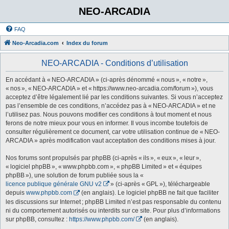
NEO-ARCADIA
FAQ
Neo-Arcadia.com
Index du forum
NEO-ARCADIA - Conditions d’utilisation
En accédant à « NEO-ARCADIA » (ci-après dénommé « nous », « notre »,
« nos », « NEO-ARCADIA » et « https://www.neo-arcadia.com/forum »), vous
acceptez d’être légalement lié par les conditions suivantes. Si vous n’acceptez
pas l’ensemble de ces conditions, n’accédez pas à « NEO-ARCADIA » et ne
l’utilisez pas. Nous pouvons modifier ces conditions à tout moment et nous
ferons de notre mieux pour vous en informer. Il vous incombe toutefois de
consulter régulièrement ce document, car votre utilisation continue de « NEO-
ARCADIA » après modification vaut acceptation des conditions mises à jour.
Nos forums sont propulsés par phpBB (ci-après « ils », « eux », « leur »,
« logiciel phpBB », « www.phpbb.com », « phpBB Limited » et « équipes
phpBB »), une solution de forum publiée sous la «
licence publique générale GNU v2
» (ci-après « GPL »), téléchargeable
depuis
www.phpbb.com
(en anglais). Le logiciel phpBB ne fait que faciliter
les discussions sur Internet ; phpBB Limited n’est pas responsable du contenu
ni du comportement autorisés ou interdits sur ce site. Pour plus d’informations
sur phpBB, consultez :
https://www.phpbb.com/
(en anglais).