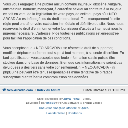
Vous vous engagez à ne publier aucun contenu injurieux, obscène, vulgaire,
diffamatoire, haineux, menaçant, à caractère sexuel ou contraire à la loi, que
ce soit en vertu de la législation de votre pays, de celle du pays où « NEO-
ARCADIA » est hébergé, ou du droit international. Tout manquement à cette
règle peut entraîner votre exclusion immédiate et définitive du site. Nous nous
réservons le droit d’en informer votre fournisseur d’accès à Internet si nous le
jugeons nécessaire. L’adresse IP de toutes les publications est enregistrée
pour faciliter l’application de ces conditions.
Vous acceptez que « NEO-ARCADIA » se réserve le droit de supprimer,
modifier, déplacer ou fermer tout sujet à tout moment, à sa seule discrétion. En
tant qu’utilisateur, vous acceptez que toute information saisie puisse être
stockée dans une base de données. Bien que ces informations ne soient pas
divulguées à des tiers sans votre consentement, ni « NEO-ARCADIA » ni
phpBB ne peuvent être tenus responsables d’une tentative de piratage
susceptible d’entraîner la compromission des données.
Neo-Arcadia.com
Index du forum
Fuseau horaire sur
UTC+02:00
Style developed by
Zuma Portal
, Turaiel,
Développé par
phpBB
® Forum Software © phpBB Limited
Traduction française officielle
©
Qiaeru
Confidentialité
|
Conditions