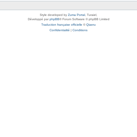
Style developed by
Zuma Portal
, Turaiel,
Développé par
phpBB
® Forum Software © phpBB Limited
Traduction française officielle
©
Qiaeru
Confidentialité
|
Conditions