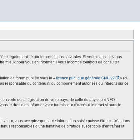
re légalement lié par les conditions suivantes. Si vous n’acceptez pas
re mieux pour vous en informer. Il vous incombe toutefois de consulter
olution de forum publiée sous la «
licence publique générale GNU v2
» (ci-
st pas responsable du contenu ni du comportement autorisés ou interdits sur ce
t en vertu de la législation de votre pays, de celle du pays où « NEO-
ns le droit d’en informer votre fournisseur d’accès à Internet si nous le
lisateur, vous acceptez que toute information saisie puisse être stockée dans
enus responsables d’une tentative de piratage susceptible d’entraîner la