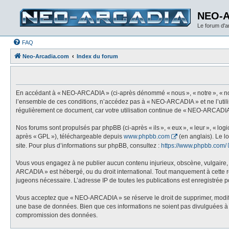
NEO-
Le forum d'
FAQ
Neo-Arcadia.com
Index du forum
En accédant à « NEO-ARCADIA » (ci-après dénommé « nous », « notre », « nos
l’ensemble de ces conditions, n’accédez pas à « NEO-ARCADIA » et ne l’utili
régulièrement ce document, car votre utilisation continue de « NEO-ARCADIA 
Nos forums sont propulsés par phpBB (ci-après « ils », « eux », « leur », « l
après « GPL »), téléchargeable depuis
www.phpbb.com
(en anglais). Le l
site. Pour plus d’informations sur phpBB, consultez :
https://www.phpbb.com/
Vous vous engagez à ne publier aucun contenu injurieux, obscène, vulgaire, di
ARCADIA » est hébergé, ou du droit international. Tout manquement à cette règ
jugeons nécessaire. L’adresse IP de toutes les publications est enregistrée pou
Vous acceptez que « NEO-ARCADIA » se réserve le droit de supprimer, modifier,
une base de données. Bien que ces informations ne soient pas divulguées à 
compromission des données.