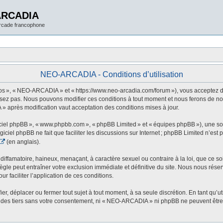
ARCADIA
arcade francophone
NEO-ARCADIA - Conditions d’utilisation
 », « NEO-ARCADIA » et « https://www.neo-arcadia.com/forum »), vous acceptez d’êt
sez pas. Nous pouvons modifier ces conditions à tout moment et nous ferons de not
» après modification vaut acceptation des conditions mises à jour.
ogiciel phpBB », « www.phpbb.com », « phpBB Limited » et « équipes phpBB »), une s
ogiciel phpBB ne fait que faciliter les discussions sur Internet ; phpBB Limited n’e
(en anglais).
ffamatoire, haineux, menaçant, à caractère sexuel ou contraire à la loi, que ce soi
le peut entraîner votre exclusion immédiate et définitive du site. Nous nous réservo
r faciliter l’application de ces conditions.
 déplacer ou fermer tout sujet à tout moment, à sa seule discrétion. En tant qu’uti
des tiers sans votre consentement, ni « NEO-ARCADIA » ni phpBB ne peuvent être t