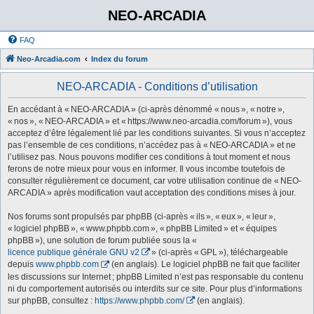
NEO-ARCADIA
FAQ
Neo-Arcadia.com
Index du forum
NEO-ARCADIA - Conditions d’utilisation
En accédant à « NEO-ARCADIA » (ci-après dénommé « nous », « notre »,
« nos », « NEO-ARCADIA » et « https://www.neo-arcadia.com/forum »), vous
acceptez d’être légalement lié par les conditions suivantes. Si vous n’acceptez
pas l’ensemble de ces conditions, n’accédez pas à « NEO-ARCADIA » et ne
l’utilisez pas. Nous pouvons modifier ces conditions à tout moment et nous
ferons de notre mieux pour vous en informer. Il vous incombe toutefois de
consulter régulièrement ce document, car votre utilisation continue de « NEO-
ARCADIA » après modification vaut acceptation des conditions mises à jour.
Nos forums sont propulsés par phpBB (ci-après « ils », « eux », « leur »,
« logiciel phpBB », « www.phpbb.com », « phpBB Limited » et « équipes
phpBB »), une solution de forum publiée sous la «
licence publique générale GNU v2
» (ci-après « GPL »), téléchargeable
depuis
www.phpbb.com
(en anglais). Le logiciel phpBB ne fait que faciliter
les discussions sur Internet ; phpBB Limited n’est pas responsable du contenu
ni du comportement autorisés ou interdits sur ce site. Pour plus d’informations
sur phpBB, consultez :
https://www.phpbb.com/
(en anglais).