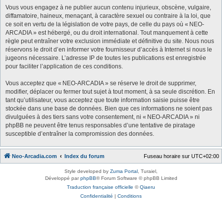
Vous vous engagez à ne publier aucun contenu injurieux, obscène, vulgaire,
diffamatoire, haineux, menaçant, à caractère sexuel ou contraire à la loi, que
ce soit en vertu de la législation de votre pays, de celle du pays où « NEO-
ARCADIA » est hébergé, ou du droit international. Tout manquement à cette
règle peut entraîner votre exclusion immédiate et définitive du site. Nous nous
réservons le droit d’en informer votre fournisseur d’accès à Internet si nous le
jugeons nécessaire. L’adresse IP de toutes les publications est enregistrée
pour faciliter l’application de ces conditions.
Vous acceptez que « NEO-ARCADIA » se réserve le droit de supprimer,
modifier, déplacer ou fermer tout sujet à tout moment, à sa seule discrétion. En
tant qu’utilisateur, vous acceptez que toute information saisie puisse être
stockée dans une base de données. Bien que ces informations ne soient pas
divulguées à des tiers sans votre consentement, ni « NEO-ARCADIA » ni
phpBB ne peuvent être tenus responsables d’une tentative de piratage
susceptible d’entraîner la compromission des données.
Neo-Arcadia.com
Index du forum
Fuseau horaire sur
UTC+02:00
Style developed by
Zuma Portal
, Turaiel,
Développé par
phpBB
® Forum Software © phpBB Limited
Traduction française officielle
©
Qiaeru
Confidentialité
|
Conditions