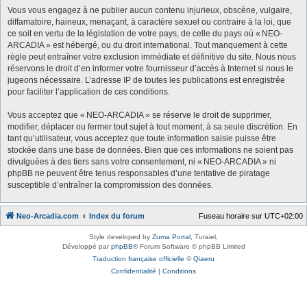
Vous vous engagez à ne publier aucun contenu injurieux, obscène, vulgaire,
diffamatoire, haineux, menaçant, à caractère sexuel ou contraire à la loi, que
ce soit en vertu de la législation de votre pays, de celle du pays où « NEO-
ARCADIA » est hébergé, ou du droit international. Tout manquement à cette
règle peut entraîner votre exclusion immédiate et définitive du site. Nous nous
réservons le droit d’en informer votre fournisseur d’accès à Internet si nous le
jugeons nécessaire. L’adresse IP de toutes les publications est enregistrée
pour faciliter l’application de ces conditions.
Vous acceptez que « NEO-ARCADIA » se réserve le droit de supprimer,
modifier, déplacer ou fermer tout sujet à tout moment, à sa seule discrétion. En
tant qu’utilisateur, vous acceptez que toute information saisie puisse être
stockée dans une base de données. Bien que ces informations ne soient pas
divulguées à des tiers sans votre consentement, ni « NEO-ARCADIA » ni
phpBB ne peuvent être tenus responsables d’une tentative de piratage
susceptible d’entraîner la compromission des données.
Neo-Arcadia.com
Index du forum
Fuseau horaire sur
UTC+02:00
Style developed by
Zuma Portal
, Turaiel,
Développé par
phpBB
® Forum Software © phpBB Limited
Traduction française officielle
©
Qiaeru
Confidentialité
|
Conditions