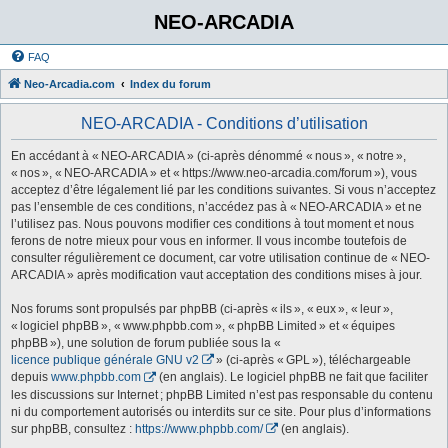
NEO-ARCADIA
FAQ
Neo-Arcadia.com
Index du forum
NEO-ARCADIA - Conditions d’utilisation
En accédant à « NEO-ARCADIA » (ci-après dénommé « nous », « notre »,
« nos », « NEO-ARCADIA » et « https://www.neo-arcadia.com/forum »), vous
acceptez d’être légalement lié par les conditions suivantes. Si vous n’acceptez
pas l’ensemble de ces conditions, n’accédez pas à « NEO-ARCADIA » et ne
l’utilisez pas. Nous pouvons modifier ces conditions à tout moment et nous
ferons de notre mieux pour vous en informer. Il vous incombe toutefois de
consulter régulièrement ce document, car votre utilisation continue de « NEO-
ARCADIA » après modification vaut acceptation des conditions mises à jour.
Nos forums sont propulsés par phpBB (ci-après « ils », « eux », « leur »,
« logiciel phpBB », « www.phpbb.com », « phpBB Limited » et « équipes
phpBB »), une solution de forum publiée sous la «
licence publique générale GNU v2
» (ci-après « GPL »), téléchargeable
depuis
www.phpbb.com
(en anglais). Le logiciel phpBB ne fait que faciliter
les discussions sur Internet ; phpBB Limited n’est pas responsable du contenu
ni du comportement autorisés ou interdits sur ce site. Pour plus d’informations
sur phpBB, consultez :
https://www.phpbb.com/
(en anglais).