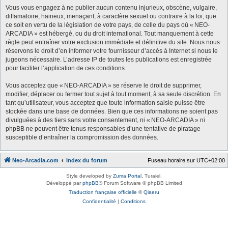
Vous vous engagez à ne publier aucun contenu injurieux, obscène, vulgaire,
diffamatoire, haineux, menaçant, à caractère sexuel ou contraire à la loi, que
ce soit en vertu de la législation de votre pays, de celle du pays où « NEO-
ARCADIA » est hébergé, ou du droit international. Tout manquement à cette
règle peut entraîner votre exclusion immédiate et définitive du site. Nous nous
réservons le droit d’en informer votre fournisseur d’accès à Internet si nous le
jugeons nécessaire. L’adresse IP de toutes les publications est enregistrée
pour faciliter l’application de ces conditions.
Vous acceptez que « NEO-ARCADIA » se réserve le droit de supprimer,
modifier, déplacer ou fermer tout sujet à tout moment, à sa seule discrétion. En
tant qu’utilisateur, vous acceptez que toute information saisie puisse être
stockée dans une base de données. Bien que ces informations ne soient pas
divulguées à des tiers sans votre consentement, ni « NEO-ARCADIA » ni
phpBB ne peuvent être tenus responsables d’une tentative de piratage
susceptible d’entraîner la compromission des données.
Neo-Arcadia.com
Index du forum
Fuseau horaire sur
UTC+02:00
Style developed by
Zuma Portal
, Turaiel,
Développé par
phpBB
® Forum Software © phpBB Limited
Traduction française officielle
©
Qiaeru
Confidentialité
|
Conditions