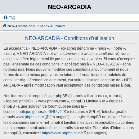
NEO-ARCADIA
FAQ
Neo-Arcadia.com
Index du forum
NEO-ARCADIA - Conditions d’utilisation
En accédant à « NEO-ARCADIA » (ci-après dénommé « nous », « notre »,
« nos », « NEO-ARCADIA » et « https://www.neo-arcadia.com/forum »), vous
acceptez d’être légalement lié par les conditions suivantes. Si vous n’acceptez
pas l’ensemble de ces conditions, n’accédez pas à « NEO-ARCADIA » et ne
l’utilisez pas. Nous pouvons modifier ces conditions à tout moment et nous
ferons de notre mieux pour vous en informer. Il vous incombe toutefois de
consulter régulièrement ce document, car votre utilisation continue de « NEO-
ARCADIA » après modification vaut acceptation des conditions mises à jour.
Nos forums sont propulsés par phpBB (ci-après « ils », « eux », « leur »,
« logiciel phpBB », « www.phpbb.com », « phpBB Limited » et « équipes
phpBB »), une solution de forum publiée sous la «
licence publique générale GNU v2
» (ci-après « GPL »), téléchargeable
depuis
www.phpbb.com
(en anglais). Le logiciel phpBB ne fait que faciliter
les discussions sur Internet ; phpBB Limited n’est pas responsable du contenu
ni du comportement autorisés ou interdits sur ce site. Pour plus d’informations
sur phpBB, consultez :
https://www.phpbb.com/
(en anglais).