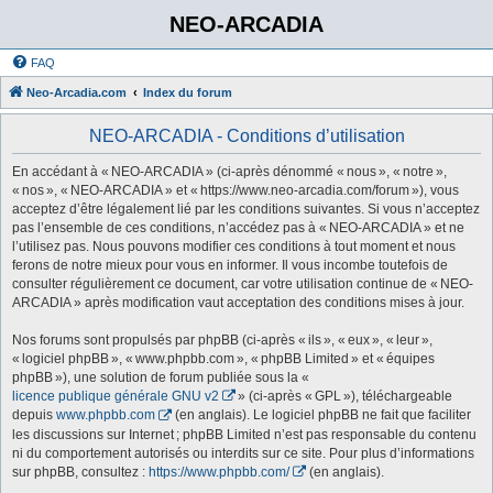
NEO-ARCADIA
FAQ
Neo-Arcadia.com
Index du forum
NEO-ARCADIA - Conditions d’utilisation
En accédant à « NEO-ARCADIA » (ci-après dénommé « nous », « notre »,
« nos », « NEO-ARCADIA » et « https://www.neo-arcadia.com/forum »), vous
acceptez d’être légalement lié par les conditions suivantes. Si vous n’acceptez
pas l’ensemble de ces conditions, n’accédez pas à « NEO-ARCADIA » et ne
l’utilisez pas. Nous pouvons modifier ces conditions à tout moment et nous
ferons de notre mieux pour vous en informer. Il vous incombe toutefois de
consulter régulièrement ce document, car votre utilisation continue de « NEO-
ARCADIA » après modification vaut acceptation des conditions mises à jour.
Nos forums sont propulsés par phpBB (ci-après « ils », « eux », « leur »,
« logiciel phpBB », « www.phpbb.com », « phpBB Limited » et « équipes
phpBB »), une solution de forum publiée sous la «
licence publique générale GNU v2
» (ci-après « GPL »), téléchargeable
depuis
www.phpbb.com
(en anglais). Le logiciel phpBB ne fait que faciliter
les discussions sur Internet ; phpBB Limited n’est pas responsable du contenu
ni du comportement autorisés ou interdits sur ce site. Pour plus d’informations
sur phpBB, consultez :
https://www.phpbb.com/
(en anglais).