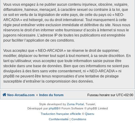
Vous vous engagez à ne publier aucun contenu injurieux, obscène, vulgaire,
diffamatoire, haineux, menaçant, à caractère sexuel ou contraire à la loi, que
ce soit en vertu de la législation de votre pays, de celle du pays où « NEO-
ARCADIA » est hébergé, ou du droit international. Tout manquement à cette
règle peut entraîner votre exclusion immédiate et définitive du site. Nous nous
réservons le droit d’en informer votre fournisseur d’accès à Internet si nous le
jugeons nécessaire. L’adresse IP de toutes les publications est enregistrée
pour faciliter l’application de ces conditions.
Vous acceptez que « NEO-ARCADIA » se réserve le droit de supprimer,
modifier, déplacer ou fermer tout sujet à tout moment, à sa seule discrétion. En
tant qu’utilisateur, vous acceptez que toute information saisie puisse être
stockée dans une base de données. Bien que ces informations ne soient pas
divulguées à des tiers sans votre consentement, ni « NEO-ARCADIA » ni
phpBB ne peuvent être tenus responsables d’une tentative de piratage
susceptible d’entraîner la compromission des données.
Neo-Arcadia.com
Index du forum
Fuseau horaire sur
UTC+02:00
Style developed by
Zuma Portal
, Turaiel,
Développé par
phpBB
® Forum Software © phpBB Limited
Traduction française officielle
©
Qiaeru
Confidentialité
|
Conditions