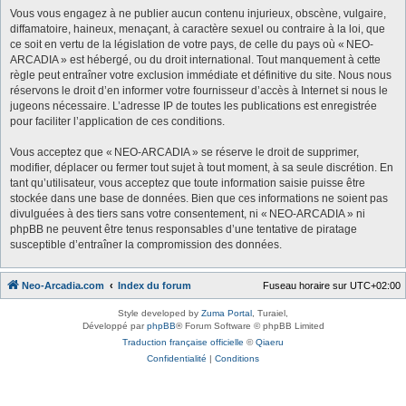
Vous vous engagez à ne publier aucun contenu injurieux, obscène, vulgaire,
diffamatoire, haineux, menaçant, à caractère sexuel ou contraire à la loi, que
ce soit en vertu de la législation de votre pays, de celle du pays où « NEO-
ARCADIA » est hébergé, ou du droit international. Tout manquement à cette
règle peut entraîner votre exclusion immédiate et définitive du site. Nous nous
réservons le droit d’en informer votre fournisseur d’accès à Internet si nous le
jugeons nécessaire. L’adresse IP de toutes les publications est enregistrée
pour faciliter l’application de ces conditions.
Vous acceptez que « NEO-ARCADIA » se réserve le droit de supprimer,
modifier, déplacer ou fermer tout sujet à tout moment, à sa seule discrétion. En
tant qu’utilisateur, vous acceptez que toute information saisie puisse être
stockée dans une base de données. Bien que ces informations ne soient pas
divulguées à des tiers sans votre consentement, ni « NEO-ARCADIA » ni
phpBB ne peuvent être tenus responsables d’une tentative de piratage
susceptible d’entraîner la compromission des données.
Neo-Arcadia.com
Index du forum
Fuseau horaire sur
UTC+02:00
Style developed by
Zuma Portal
, Turaiel,
Développé par
phpBB
® Forum Software © phpBB Limited
Traduction française officielle
©
Qiaeru
Confidentialité
|
Conditions