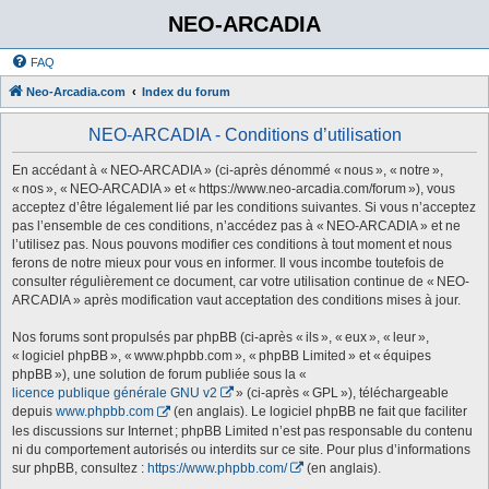
NEO-ARCADIA
FAQ
Neo-Arcadia.com
Index du forum
NEO-ARCADIA - Conditions d’utilisation
En accédant à « NEO-ARCADIA » (ci-après dénommé « nous », « notre »,
« nos », « NEO-ARCADIA » et « https://www.neo-arcadia.com/forum »), vous
acceptez d’être légalement lié par les conditions suivantes. Si vous n’acceptez
pas l’ensemble de ces conditions, n’accédez pas à « NEO-ARCADIA » et ne
l’utilisez pas. Nous pouvons modifier ces conditions à tout moment et nous
ferons de notre mieux pour vous en informer. Il vous incombe toutefois de
consulter régulièrement ce document, car votre utilisation continue de « NEO-
ARCADIA » après modification vaut acceptation des conditions mises à jour.
Nos forums sont propulsés par phpBB (ci-après « ils », « eux », « leur »,
« logiciel phpBB », « www.phpbb.com », « phpBB Limited » et « équipes
phpBB »), une solution de forum publiée sous la «
licence publique générale GNU v2
» (ci-après « GPL »), téléchargeable
depuis
www.phpbb.com
(en anglais). Le logiciel phpBB ne fait que faciliter
les discussions sur Internet ; phpBB Limited n’est pas responsable du contenu
ni du comportement autorisés ou interdits sur ce site. Pour plus d’informations
sur phpBB, consultez :
https://www.phpbb.com/
(en anglais).