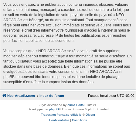
Vous vous engagez à ne publier aucun contenu injurieux, obscène, vulgaire,
diffamatoire, haineux, menaçant, à caractère sexuel ou contraire à la loi, que
ce soit en vertu de la législation de votre pays, de celle du pays où « NEO-
ARCADIA » est hébergé, ou du droit international. Tout manquement à cette
règle peut entraîner votre exclusion immédiate et définitive du site. Nous nous
réservons le droit d’en informer votre fournisseur d’accès à Internet si nous le
jugeons nécessaire. L’adresse IP de toutes les publications est enregistrée
pour faciliter l’application de ces conditions.
Vous acceptez que « NEO-ARCADIA » se réserve le droit de supprimer,
modifier, déplacer ou fermer tout sujet à tout moment, à sa seule discrétion. En
tant qu’utilisateur, vous acceptez que toute information saisie puisse être
stockée dans une base de données. Bien que ces informations ne soient pas
divulguées à des tiers sans votre consentement, ni « NEO-ARCADIA » ni
phpBB ne peuvent être tenus responsables d’une tentative de piratage
susceptible d’entraîner la compromission des données.
Neo-Arcadia.com
Index du forum
Fuseau horaire sur
UTC+02:00
Style developed by
Zuma Portal
, Turaiel,
Développé par
phpBB
® Forum Software © phpBB Limited
Traduction française officielle
©
Qiaeru
Confidentialité
|
Conditions