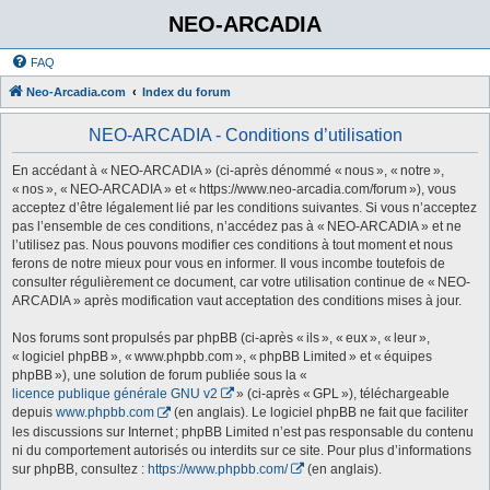
NEO-ARCADIA
FAQ
Neo-Arcadia.com
Index du forum
NEO-ARCADIA - Conditions d’utilisation
En accédant à « NEO-ARCADIA » (ci-après dénommé « nous », « notre »,
« nos », « NEO-ARCADIA » et « https://www.neo-arcadia.com/forum »), vous
acceptez d’être légalement lié par les conditions suivantes. Si vous n’acceptez
pas l’ensemble de ces conditions, n’accédez pas à « NEO-ARCADIA » et ne
l’utilisez pas. Nous pouvons modifier ces conditions à tout moment et nous
ferons de notre mieux pour vous en informer. Il vous incombe toutefois de
consulter régulièrement ce document, car votre utilisation continue de « NEO-
ARCADIA » après modification vaut acceptation des conditions mises à jour.
Nos forums sont propulsés par phpBB (ci-après « ils », « eux », « leur »,
« logiciel phpBB », « www.phpbb.com », « phpBB Limited » et « équipes
phpBB »), une solution de forum publiée sous la «
licence publique générale GNU v2
» (ci-après « GPL »), téléchargeable
depuis
www.phpbb.com
(en anglais). Le logiciel phpBB ne fait que faciliter
les discussions sur Internet ; phpBB Limited n’est pas responsable du contenu
ni du comportement autorisés ou interdits sur ce site. Pour plus d’informations
sur phpBB, consultez :
https://www.phpbb.com/
(en anglais).