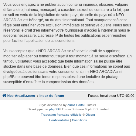
Vous vous engagez à ne publier aucun contenu injurieux, obscène, vulgaire,
diffamatoire, haineux, menaçant, à caractère sexuel ou contraire à la loi, que
ce soit en vertu de la législation de votre pays, de celle du pays où « NEO-
ARCADIA » est hébergé, ou du droit international. Tout manquement à cette
règle peut entraîner votre exclusion immédiate et définitive du site. Nous nous
réservons le droit d’en informer votre fournisseur d’accès à Internet si nous le
jugeons nécessaire. L’adresse IP de toutes les publications est enregistrée
pour faciliter l’application de ces conditions.
Vous acceptez que « NEO-ARCADIA » se réserve le droit de supprimer,
modifier, déplacer ou fermer tout sujet à tout moment, à sa seule discrétion. En
tant qu’utilisateur, vous acceptez que toute information saisie puisse être
stockée dans une base de données. Bien que ces informations ne soient pas
divulguées à des tiers sans votre consentement, ni « NEO-ARCADIA » ni
phpBB ne peuvent être tenus responsables d’une tentative de piratage
susceptible d’entraîner la compromission des données.
Neo-Arcadia.com
Index du forum
Fuseau horaire sur
UTC+02:00
Style developed by
Zuma Portal
, Turaiel,
Développé par
phpBB
® Forum Software © phpBB Limited
Traduction française officielle
©
Qiaeru
Confidentialité
|
Conditions