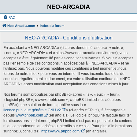
NEO-ARCADIA
FAQ
Neo-Arcadia.com
Index du forum
NEO-ARCADIA - Conditions d’utilisation
En accédant à « NEO-ARCADIA » (ci-après dénommé « nous », « notre »,
« nos », « NEO-ARCADIA » et « https://www.neo-arcadia.com/forum »), vous
acceptez d’être légalement lié par les conditions suivantes. Si vous n’acceptez
pas l’ensemble de ces conditions, n’accédez pas à « NEO-ARCADIA » et ne
l’utilisez pas. Nous pouvons modifier ces conditions à tout moment et nous
ferons de notre mieux pour vous en informer. Il vous incombe toutefois de
consulter régulièrement ce document, car votre utilisation continue de « NEO-
ARCADIA » après modification vaut acceptation des conditions mises à jour.
Nos forums sont propulsés par phpBB (ci-après « ils », « eux », « leur »,
« logiciel phpBB », « www.phpbb.com », « phpBB Limited » et « équipes
phpBB »), une solution de forum publiée sous la «
licence publique générale GNU v2
» (ci-après « GPL »), téléchargeable
depuis
www.phpbb.com
(en anglais). Le logiciel phpBB ne fait que faciliter
les discussions sur Internet ; phpBB Limited n’est pas responsable du contenu
ni du comportement autorisés ou interdits sur ce site. Pour plus d’informations
sur phpBB, consultez :
https://www.phpbb.com/
(en anglais).