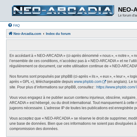
NEO-
Le forum d'
FAQ
Neo-Arcadia.com
Index du forum
En accédant à « NEO-ARCADIA » (ci-après dénommé « nous », « notre », « nos
l’ensemble de ces conditions, n’accédez pas à « NEO-ARCADIA » et ne l’utili
régulièrement ce document, car votre utilisation continue de « NEO-ARCADIA 
Nos forums sont propulsés par phpBB (ci-après « ils », « eux », « leur », « l
après « GPL »), téléchargeable depuis
www.phpbb.com
(en anglais). Le l
site. Pour plus d’informations sur phpBB, consultez :
https://www.phpbb.com/
Vous vous engagez à ne publier aucun contenu injurieux, obscène, vulgaire, di
ARCADIA » est hébergé, ou du droit international. Tout manquement à cette règ
jugeons nécessaire. L’adresse IP de toutes les publications est enregistrée pou
Vous acceptez que « NEO-ARCADIA » se réserve le droit de supprimer, modifier,
une base de données. Bien que ces informations ne soient pas divulguées à 
compromission des données.