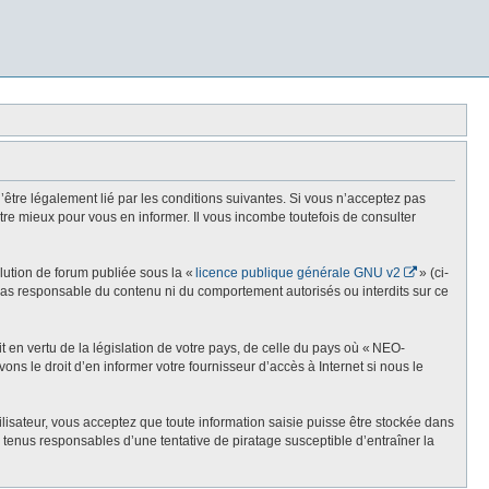
re légalement lié par les conditions suivantes. Si vous n’acceptez pas
re mieux pour vous en informer. Il vous incombe toutefois de consulter
olution de forum publiée sous la «
licence publique générale GNU v2
» (ci-
st pas responsable du contenu ni du comportement autorisés ou interdits sur ce
t en vertu de la législation de votre pays, de celle du pays où « NEO-
ns le droit d’en informer votre fournisseur d’accès à Internet si nous le
lisateur, vous acceptez que toute information saisie puisse être stockée dans
enus responsables d’une tentative de piratage susceptible d’entraîner la