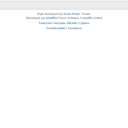
Style developed by
Zuma Portal
, Turaiel,
Développé par
phpBB
® Forum Software © phpBB Limited
Traduction française officielle
©
Qiaeru
Confidentialité
|
Conditions