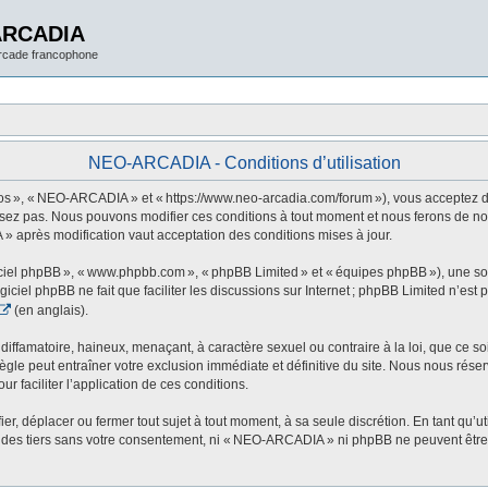
ARCADIA
arcade francophone
NEO-ARCADIA - Conditions d’utilisation
 », « NEO-ARCADIA » et « https://www.neo-arcadia.com/forum »), vous acceptez d’êt
sez pas. Nous pouvons modifier ces conditions à tout moment et nous ferons de not
» après modification vaut acceptation des conditions mises à jour.
ogiciel phpBB », « www.phpbb.com », « phpBB Limited » et « équipes phpBB »), une s
ogiciel phpBB ne fait que faciliter les discussions sur Internet ; phpBB Limited n’e
(en anglais).
ffamatoire, haineux, menaçant, à caractère sexuel ou contraire à la loi, que ce soi
le peut entraîner votre exclusion immédiate et définitive du site. Nous nous réservo
r faciliter l’application de ces conditions.
 déplacer ou fermer tout sujet à tout moment, à sa seule discrétion. En tant qu’uti
des tiers sans votre consentement, ni « NEO-ARCADIA » ni phpBB ne peuvent être t