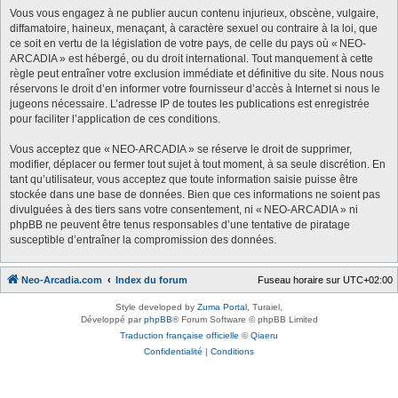
Vous vous engagez à ne publier aucun contenu injurieux, obscène, vulgaire,
diffamatoire, haineux, menaçant, à caractère sexuel ou contraire à la loi, que
ce soit en vertu de la législation de votre pays, de celle du pays où « NEO-
ARCADIA » est hébergé, ou du droit international. Tout manquement à cette
règle peut entraîner votre exclusion immédiate et définitive du site. Nous nous
réservons le droit d’en informer votre fournisseur d’accès à Internet si nous le
jugeons nécessaire. L’adresse IP de toutes les publications est enregistrée
pour faciliter l’application de ces conditions.
Vous acceptez que « NEO-ARCADIA » se réserve le droit de supprimer,
modifier, déplacer ou fermer tout sujet à tout moment, à sa seule discrétion. En
tant qu’utilisateur, vous acceptez que toute information saisie puisse être
stockée dans une base de données. Bien que ces informations ne soient pas
divulguées à des tiers sans votre consentement, ni « NEO-ARCADIA » ni
phpBB ne peuvent être tenus responsables d’une tentative de piratage
susceptible d’entraîner la compromission des données.
Neo-Arcadia.com
Index du forum
Fuseau horaire sur
UTC+02:00
Style developed by
Zuma Portal
, Turaiel,
Développé par
phpBB
® Forum Software © phpBB Limited
Traduction française officielle
©
Qiaeru
Confidentialité
|
Conditions