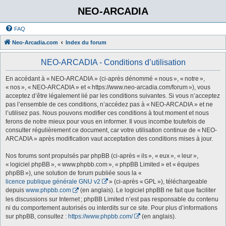
NEO-ARCADIA
FAQ
Neo-Arcadia.com
Index du forum
NEO-ARCADIA - Conditions d’utilisation
En accédant à « NEO-ARCADIA » (ci-après dénommé « nous », « notre »,
« nos », « NEO-ARCADIA » et « https://www.neo-arcadia.com/forum »), vous
acceptez d’être légalement lié par les conditions suivantes. Si vous n’acceptez
pas l’ensemble de ces conditions, n’accédez pas à « NEO-ARCADIA » et ne
l’utilisez pas. Nous pouvons modifier ces conditions à tout moment et nous
ferons de notre mieux pour vous en informer. Il vous incombe toutefois de
consulter régulièrement ce document, car votre utilisation continue de « NEO-
ARCADIA » après modification vaut acceptation des conditions mises à jour.
Nos forums sont propulsés par phpBB (ci-après « ils », « eux », « leur »,
« logiciel phpBB », « www.phpbb.com », « phpBB Limited » et « équipes
phpBB »), une solution de forum publiée sous la «
licence publique générale GNU v2
» (ci-après « GPL »), téléchargeable
depuis
www.phpbb.com
(en anglais). Le logiciel phpBB ne fait que faciliter
les discussions sur Internet ; phpBB Limited n’est pas responsable du contenu
ni du comportement autorisés ou interdits sur ce site. Pour plus d’informations
sur phpBB, consultez :
https://www.phpbb.com/
(en anglais).