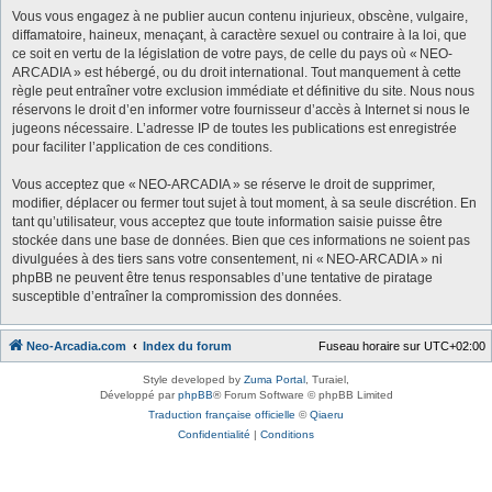
Vous vous engagez à ne publier aucun contenu injurieux, obscène, vulgaire,
diffamatoire, haineux, menaçant, à caractère sexuel ou contraire à la loi, que
ce soit en vertu de la législation de votre pays, de celle du pays où « NEO-
ARCADIA » est hébergé, ou du droit international. Tout manquement à cette
règle peut entraîner votre exclusion immédiate et définitive du site. Nous nous
réservons le droit d’en informer votre fournisseur d’accès à Internet si nous le
jugeons nécessaire. L’adresse IP de toutes les publications est enregistrée
pour faciliter l’application de ces conditions.
Vous acceptez que « NEO-ARCADIA » se réserve le droit de supprimer,
modifier, déplacer ou fermer tout sujet à tout moment, à sa seule discrétion. En
tant qu’utilisateur, vous acceptez que toute information saisie puisse être
stockée dans une base de données. Bien que ces informations ne soient pas
divulguées à des tiers sans votre consentement, ni « NEO-ARCADIA » ni
phpBB ne peuvent être tenus responsables d’une tentative de piratage
susceptible d’entraîner la compromission des données.
Neo-Arcadia.com
Index du forum
Fuseau horaire sur
UTC+02:00
Style developed by
Zuma Portal
, Turaiel,
Développé par
phpBB
® Forum Software © phpBB Limited
Traduction française officielle
©
Qiaeru
Confidentialité
|
Conditions