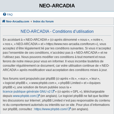
NEO-ARCADIA
FAQ
Neo-Arcadia.com
Index du forum
NEO-ARCADIA - Conditions d’utilisation
En accédant à « NEO-ARCADIA » (ci-après dénommé « nous », « notre »,
« nos », « NEO-ARCADIA » et « https://www.neo-arcadia.com/forum »), vous
acceptez d’être légalement lié par les conditions suivantes. Si vous n’acceptez
pas l’ensemble de ces conditions, n’accédez pas à « NEO-ARCADIA » et ne
l’utilisez pas. Nous pouvons modifier ces conditions à tout moment et nous
ferons de notre mieux pour vous en informer. Il vous incombe toutefois de
consulter régulièrement ce document, car votre utilisation continue de « NEO-
ARCADIA » après modification vaut acceptation des conditions mises à jour.
Nos forums sont propulsés par phpBB (ci-après « ils », « eux », « leur »,
« logiciel phpBB », « www.phpbb.com », « phpBB Limited » et « équipes
phpBB »), une solution de forum publiée sous la «
licence publique générale GNU v2
» (ci-après « GPL »), téléchargeable
depuis
www.phpbb.com
(en anglais). Le logiciel phpBB ne fait que faciliter
les discussions sur Internet ; phpBB Limited n’est pas responsable du contenu
ni du comportement autorisés ou interdits sur ce site. Pour plus d’informations
sur phpBB, consultez :
https://www.phpbb.com/
(en anglais).