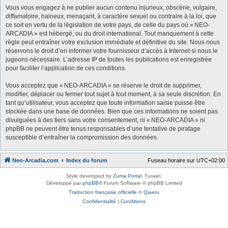
Vous vous engagez à ne publier aucun contenu injurieux, obscène, vulgaire,
diffamatoire, haineux, menaçant, à caractère sexuel ou contraire à la loi, que
ce soit en vertu de la législation de votre pays, de celle du pays où « NEO-
ARCADIA » est hébergé, ou du droit international. Tout manquement à cette
règle peut entraîner votre exclusion immédiate et définitive du site. Nous nous
réservons le droit d’en informer votre fournisseur d’accès à Internet si nous le
jugeons nécessaire. L’adresse IP de toutes les publications est enregistrée
pour faciliter l’application de ces conditions.
Vous acceptez que « NEO-ARCADIA » se réserve le droit de supprimer,
modifier, déplacer ou fermer tout sujet à tout moment, à sa seule discrétion. En
tant qu’utilisateur, vous acceptez que toute information saisie puisse être
stockée dans une base de données. Bien que ces informations ne soient pas
divulguées à des tiers sans votre consentement, ni « NEO-ARCADIA » ni
phpBB ne peuvent être tenus responsables d’une tentative de piratage
susceptible d’entraîner la compromission des données.
Neo-Arcadia.com
Index du forum
Fuseau horaire sur
UTC+02:00
Style developed by
Zuma Portal
, Turaiel,
Développé par
phpBB
® Forum Software © phpBB Limited
Traduction française officielle
©
Qiaeru
Confidentialité
|
Conditions