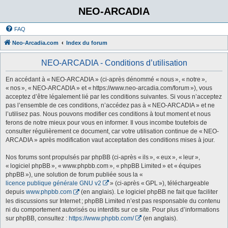
NEO-ARCADIA
FAQ
Neo-Arcadia.com
Index du forum
NEO-ARCADIA - Conditions d’utilisation
En accédant à « NEO-ARCADIA » (ci-après dénommé « nous », « notre »,
« nos », « NEO-ARCADIA » et « https://www.neo-arcadia.com/forum »), vous
acceptez d’être légalement lié par les conditions suivantes. Si vous n’acceptez
pas l’ensemble de ces conditions, n’accédez pas à « NEO-ARCADIA » et ne
l’utilisez pas. Nous pouvons modifier ces conditions à tout moment et nous
ferons de notre mieux pour vous en informer. Il vous incombe toutefois de
consulter régulièrement ce document, car votre utilisation continue de « NEO-
ARCADIA » après modification vaut acceptation des conditions mises à jour.
Nos forums sont propulsés par phpBB (ci-après « ils », « eux », « leur »,
« logiciel phpBB », « www.phpbb.com », « phpBB Limited » et « équipes
phpBB »), une solution de forum publiée sous la «
licence publique générale GNU v2
» (ci-après « GPL »), téléchargeable
depuis
www.phpbb.com
(en anglais). Le logiciel phpBB ne fait que faciliter
les discussions sur Internet ; phpBB Limited n’est pas responsable du contenu
ni du comportement autorisés ou interdits sur ce site. Pour plus d’informations
sur phpBB, consultez :
https://www.phpbb.com/
(en anglais).