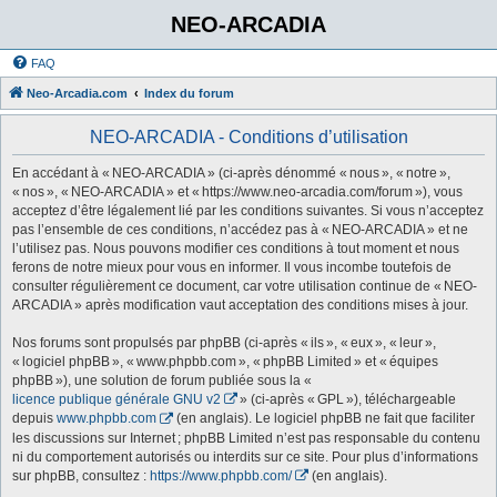
NEO-ARCADIA
FAQ
Neo-Arcadia.com
Index du forum
NEO-ARCADIA - Conditions d’utilisation
En accédant à « NEO-ARCADIA » (ci-après dénommé « nous », « notre »,
« nos », « NEO-ARCADIA » et « https://www.neo-arcadia.com/forum »), vous
acceptez d’être légalement lié par les conditions suivantes. Si vous n’acceptez
pas l’ensemble de ces conditions, n’accédez pas à « NEO-ARCADIA » et ne
l’utilisez pas. Nous pouvons modifier ces conditions à tout moment et nous
ferons de notre mieux pour vous en informer. Il vous incombe toutefois de
consulter régulièrement ce document, car votre utilisation continue de « NEO-
ARCADIA » après modification vaut acceptation des conditions mises à jour.
Nos forums sont propulsés par phpBB (ci-après « ils », « eux », « leur »,
« logiciel phpBB », « www.phpbb.com », « phpBB Limited » et « équipes
phpBB »), une solution de forum publiée sous la «
licence publique générale GNU v2
» (ci-après « GPL »), téléchargeable
depuis
www.phpbb.com
(en anglais). Le logiciel phpBB ne fait que faciliter
les discussions sur Internet ; phpBB Limited n’est pas responsable du contenu
ni du comportement autorisés ou interdits sur ce site. Pour plus d’informations
sur phpBB, consultez :
https://www.phpbb.com/
(en anglais).