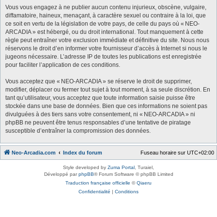
Vous vous engagez à ne publier aucun contenu injurieux, obscène, vulgaire,
diffamatoire, haineux, menaçant, à caractère sexuel ou contraire à la loi, que
ce soit en vertu de la législation de votre pays, de celle du pays où « NEO-
ARCADIA » est hébergé, ou du droit international. Tout manquement à cette
règle peut entraîner votre exclusion immédiate et définitive du site. Nous nous
réservons le droit d’en informer votre fournisseur d’accès à Internet si nous le
jugeons nécessaire. L’adresse IP de toutes les publications est enregistrée
pour faciliter l’application de ces conditions.
Vous acceptez que « NEO-ARCADIA » se réserve le droit de supprimer,
modifier, déplacer ou fermer tout sujet à tout moment, à sa seule discrétion. En
tant qu’utilisateur, vous acceptez que toute information saisie puisse être
stockée dans une base de données. Bien que ces informations ne soient pas
divulguées à des tiers sans votre consentement, ni « NEO-ARCADIA » ni
phpBB ne peuvent être tenus responsables d’une tentative de piratage
susceptible d’entraîner la compromission des données.
Neo-Arcadia.com
Index du forum
Fuseau horaire sur
UTC+02:00
Style developed by
Zuma Portal
, Turaiel,
Développé par
phpBB
® Forum Software © phpBB Limited
Traduction française officielle
©
Qiaeru
Confidentialité
|
Conditions