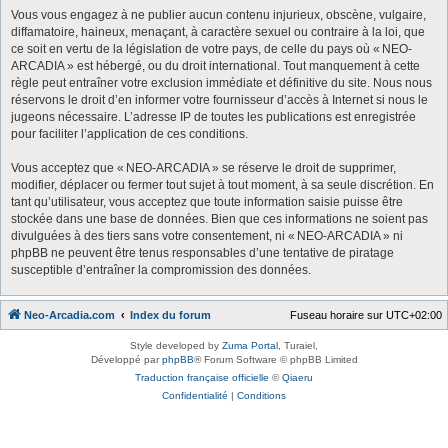
Vous vous engagez à ne publier aucun contenu injurieux, obscène, vulgaire,
diffamatoire, haineux, menaçant, à caractère sexuel ou contraire à la loi, que
ce soit en vertu de la législation de votre pays, de celle du pays où « NEO-
ARCADIA » est hébergé, ou du droit international. Tout manquement à cette
règle peut entraîner votre exclusion immédiate et définitive du site. Nous nous
réservons le droit d’en informer votre fournisseur d’accès à Internet si nous le
jugeons nécessaire. L’adresse IP de toutes les publications est enregistrée
pour faciliter l’application de ces conditions.
Vous acceptez que « NEO-ARCADIA » se réserve le droit de supprimer,
modifier, déplacer ou fermer tout sujet à tout moment, à sa seule discrétion. En
tant qu’utilisateur, vous acceptez que toute information saisie puisse être
stockée dans une base de données. Bien que ces informations ne soient pas
divulguées à des tiers sans votre consentement, ni « NEO-ARCADIA » ni
phpBB ne peuvent être tenus responsables d’une tentative de piratage
susceptible d’entraîner la compromission des données.
Neo-Arcadia.com
Index du forum
Fuseau horaire sur
UTC+02:00
Style developed by
Zuma Portal
, Turaiel,
Développé par
phpBB
® Forum Software © phpBB Limited
Traduction française officielle
©
Qiaeru
Confidentialité
|
Conditions