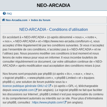
NEO-ARCADIA
FAQ
Neo-Arcadia.com
Index du forum
NEO-ARCADIA - Conditions d’utilisation
En accédant à « NEO-ARCADIA » (ci-après dénommé « nous », « notre »,
« nos », « NEO-ARCADIA » et « https://www.neo-arcadia.com/forum »), vous
acceptez d’être légalement lié par les conditions suivantes. Si vous n’acceptez
pas l’ensemble de ces conditions, n’accédez pas à « NEO-ARCADIA » et ne
l’utilisez pas. Nous pouvons modifier ces conditions à tout moment et nous
ferons de notre mieux pour vous en informer. Il vous incombe toutefois de
consulter régulièrement ce document, car votre utilisation continue de « NEO-
ARCADIA » après modification vaut acceptation des conditions mises à jour.
Nos forums sont propulsés par phpBB (ci-après « ils », « eux », « leur »,
« logiciel phpBB », « www.phpbb.com », « phpBB Limited » et « équipes
phpBB »), une solution de forum publiée sous la «
licence publique générale GNU v2
» (ci-après « GPL »), téléchargeable
depuis
www.phpbb.com
(en anglais). Le logiciel phpBB ne fait que faciliter
les discussions sur Internet ; phpBB Limited n’est pas responsable du contenu
ni du comportement autorisés ou interdits sur ce site. Pour plus d’informations
sur phpBB, consultez :
https://www.phpbb.com/
(en anglais).