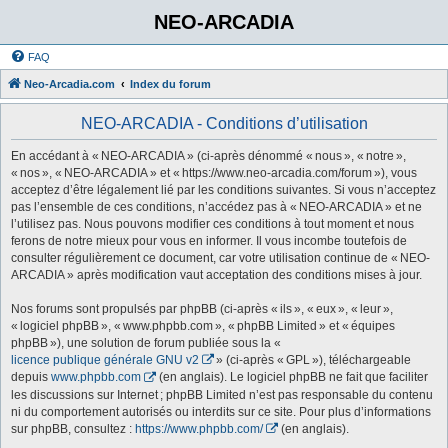
NEO-ARCADIA
FAQ
Neo-Arcadia.com
Index du forum
NEO-ARCADIA - Conditions d’utilisation
En accédant à « NEO-ARCADIA » (ci-après dénommé « nous », « notre »,
« nos », « NEO-ARCADIA » et « https://www.neo-arcadia.com/forum »), vous
acceptez d’être légalement lié par les conditions suivantes. Si vous n’acceptez
pas l’ensemble de ces conditions, n’accédez pas à « NEO-ARCADIA » et ne
l’utilisez pas. Nous pouvons modifier ces conditions à tout moment et nous
ferons de notre mieux pour vous en informer. Il vous incombe toutefois de
consulter régulièrement ce document, car votre utilisation continue de « NEO-
ARCADIA » après modification vaut acceptation des conditions mises à jour.
Nos forums sont propulsés par phpBB (ci-après « ils », « eux », « leur »,
« logiciel phpBB », « www.phpbb.com », « phpBB Limited » et « équipes
phpBB »), une solution de forum publiée sous la «
licence publique générale GNU v2
» (ci-après « GPL »), téléchargeable
depuis
www.phpbb.com
(en anglais). Le logiciel phpBB ne fait que faciliter
les discussions sur Internet ; phpBB Limited n’est pas responsable du contenu
ni du comportement autorisés ou interdits sur ce site. Pour plus d’informations
sur phpBB, consultez :
https://www.phpbb.com/
(en anglais).