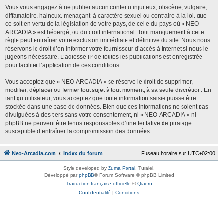
Vous vous engagez à ne publier aucun contenu injurieux, obscène, vulgaire,
diffamatoire, haineux, menaçant, à caractère sexuel ou contraire à la loi, que
ce soit en vertu de la législation de votre pays, de celle du pays où « NEO-
ARCADIA » est hébergé, ou du droit international. Tout manquement à cette
règle peut entraîner votre exclusion immédiate et définitive du site. Nous nous
réservons le droit d’en informer votre fournisseur d’accès à Internet si nous le
jugeons nécessaire. L’adresse IP de toutes les publications est enregistrée
pour faciliter l’application de ces conditions.
Vous acceptez que « NEO-ARCADIA » se réserve le droit de supprimer,
modifier, déplacer ou fermer tout sujet à tout moment, à sa seule discrétion. En
tant qu’utilisateur, vous acceptez que toute information saisie puisse être
stockée dans une base de données. Bien que ces informations ne soient pas
divulguées à des tiers sans votre consentement, ni « NEO-ARCADIA » ni
phpBB ne peuvent être tenus responsables d’une tentative de piratage
susceptible d’entraîner la compromission des données.
Neo-Arcadia.com
Index du forum
Fuseau horaire sur
UTC+02:00
Style developed by
Zuma Portal
, Turaiel,
Développé par
phpBB
® Forum Software © phpBB Limited
Traduction française officielle
©
Qiaeru
Confidentialité
|
Conditions