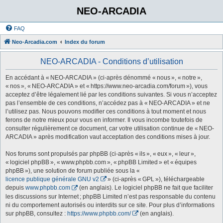
NEO-ARCADIA
FAQ
Neo-Arcadia.com
Index du forum
NEO-ARCADIA - Conditions d’utilisation
En accédant à « NEO-ARCADIA » (ci-après dénommé « nous », « notre »,
« nos », « NEO-ARCADIA » et « https://www.neo-arcadia.com/forum »), vous
acceptez d’être légalement lié par les conditions suivantes. Si vous n’acceptez
pas l’ensemble de ces conditions, n’accédez pas à « NEO-ARCADIA » et ne
l’utilisez pas. Nous pouvons modifier ces conditions à tout moment et nous
ferons de notre mieux pour vous en informer. Il vous incombe toutefois de
consulter régulièrement ce document, car votre utilisation continue de « NEO-
ARCADIA » après modification vaut acceptation des conditions mises à jour.
Nos forums sont propulsés par phpBB (ci-après « ils », « eux », « leur »,
« logiciel phpBB », « www.phpbb.com », « phpBB Limited » et « équipes
phpBB »), une solution de forum publiée sous la «
licence publique générale GNU v2
» (ci-après « GPL »), téléchargeable
depuis
www.phpbb.com
(en anglais). Le logiciel phpBB ne fait que faciliter
les discussions sur Internet ; phpBB Limited n’est pas responsable du contenu
ni du comportement autorisés ou interdits sur ce site. Pour plus d’informations
sur phpBB, consultez :
https://www.phpbb.com/
(en anglais).