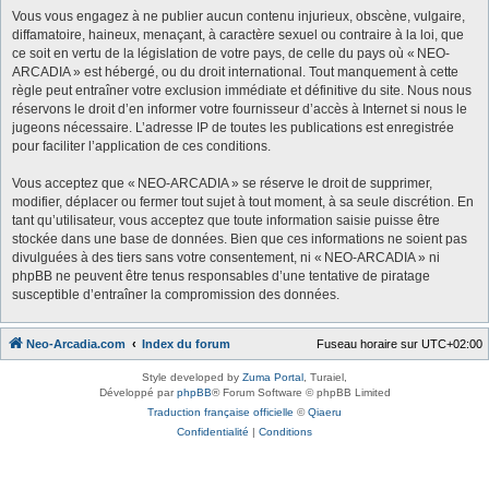
Vous vous engagez à ne publier aucun contenu injurieux, obscène, vulgaire,
diffamatoire, haineux, menaçant, à caractère sexuel ou contraire à la loi, que
ce soit en vertu de la législation de votre pays, de celle du pays où « NEO-
ARCADIA » est hébergé, ou du droit international. Tout manquement à cette
règle peut entraîner votre exclusion immédiate et définitive du site. Nous nous
réservons le droit d’en informer votre fournisseur d’accès à Internet si nous le
jugeons nécessaire. L’adresse IP de toutes les publications est enregistrée
pour faciliter l’application de ces conditions.
Vous acceptez que « NEO-ARCADIA » se réserve le droit de supprimer,
modifier, déplacer ou fermer tout sujet à tout moment, à sa seule discrétion. En
tant qu’utilisateur, vous acceptez que toute information saisie puisse être
stockée dans une base de données. Bien que ces informations ne soient pas
divulguées à des tiers sans votre consentement, ni « NEO-ARCADIA » ni
phpBB ne peuvent être tenus responsables d’une tentative de piratage
susceptible d’entraîner la compromission des données.
Neo-Arcadia.com
Index du forum
Fuseau horaire sur
UTC+02:00
Style developed by
Zuma Portal
, Turaiel,
Développé par
phpBB
® Forum Software © phpBB Limited
Traduction française officielle
©
Qiaeru
Confidentialité
|
Conditions