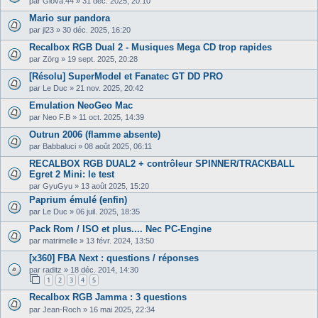
par
Giova.44
»
31 déc. 2025, 20:10
Mario sur pandora
par
jl23
»
30 déc. 2025, 16:20
Recalbox RGB Dual 2 - Musiques Mega CD trop rapides
par
Zörg
»
19 sept. 2025, 20:28
[Résolu] SuperModel et Fanatec GT DD PRO
par
Le Duc
»
21 nov. 2025, 20:42
Emulation NeoGeo Mac
par
Neo F.B
»
11 oct. 2025, 14:39
Outrun 2006 (flamme absente)
par
Babbaluci
»
08 août 2025, 06:11
RECALBOX RGB DUAL2 + contrôleur SPINNER/TRACKBALL
Egret 2 Mini: le test
par
GyuGyu
»
13 août 2025, 15:20
Paprium émulé (enfin)
par
Le Duc
»
06 juil. 2025, 18:35
Pack Rom / ISO et plus.... Nec PC-Engine
par
matrimelle
»
13 févr. 2024, 13:50
[x360] FBA Next : questions / réponses
par
raditz
»
18 déc. 2014, 14:30
1
2
3
4
5
Recalbox RGB Jamma : 3 questions
par
Jean-Roch
»
16 mai 2025, 22:34