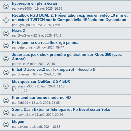
hyperspin en plein ecran
par
xave2000
»
19 avr. 2025, 16:38
Recalbox RGB DUAL 2: Présentation express en vidéo 10 min et
un extrait TWITCH sur le Composite/la dRésolution Dynamique
par
GyuGyu
»
01 avr. 2025, 17:44
News 2
par
GyuGyu
»
22 févr. 2025, 17:41
Pi to jamma ou recallbox rgb jamma
par
betterchris
»
16 nov. 2024, 09:47
Jouer aux jeux xbox première génération sur Xbox 360 (avec
Aurora)
par
sisi
»
05 mars 2022, 22:10
Initial D Zero ver.2 sur teknoparrot - Heeeelp !!!
par
Sheeraz
»
02 nov. 2024, 16:38
Musiques sur OutRun 2 SP SDX
par
yoanna330
»
25 févr. 2024, 11:17
1
2
Frontend sur borne moderne HD
par
2ch199
»
18 août 2024, 18:05
Sonic Dash Extreme Teknoparrot Pb Bezel ecran Yoko
par
psykotine
»
21 août 2024, 20:24
Mugen
par
davixes
»
16 août 2024, 12:33