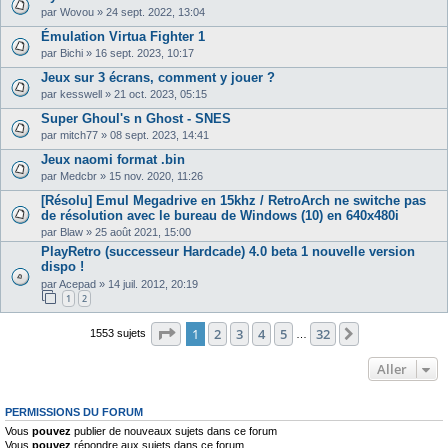
par
Wovou
»
24 sept. 2022, 13:04
Émulation Virtua Fighter 1
par
Bichi
»
16 sept. 2023, 10:17
Jeux sur 3 écrans, comment y jouer ?
par
kesswell
»
21 oct. 2023, 05:15
Super Ghoul's n Ghost - SNES
par
mitch77
»
08 sept. 2023, 14:41
Jeux naomi format .bin
par
Medcbr
»
15 nov. 2020, 11:26
[Résolu] Emul Megadrive en 15khz / RetroArch ne switche pas
de résolution avec le bureau de Windows (10) en 640x480i
par
Blaw
»
25 août 2021, 15:00
PlayRetro (successeur Hardcade) 4.0 beta 1 nouvelle version
dispo !
par
Acepad
»
14 juil. 2012, 20:19
1
2
Page
1
sur
32
1
2
3
4
5
32
Suivant
1553 sujets
…
Aller
PERMISSIONS DU FORUM
Vous
pouvez
publier de nouveaux sujets dans ce forum
Vous
pouvez
répondre aux sujets dans ce forum