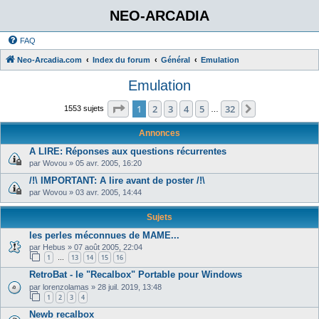
NEO-ARCADIA
FAQ
Neo-Arcadia.com
Index du forum
Général
Emulation
Emulation
Page
1
sur
32
1
2
3
4
5
32
Suivant
1553 sujets
…
Annonces
A LIRE: Réponses aux questions récurrentes
par
Wovou
»
05 avr. 2005, 16:20
/!\ IMPORTANT: A lire avant de poster /!\
par
Wovou
»
03 avr. 2005, 14:44
Sujets
les perles méconnues de MAME...
par
Hebus
»
07 août 2005, 22:04
1
13
14
15
16
…
RetroBat - le "Recalbox" Portable pour Windows
par
lorenzolamas
»
28 juil. 2019, 13:48
1
2
3
4
Newb recalbox