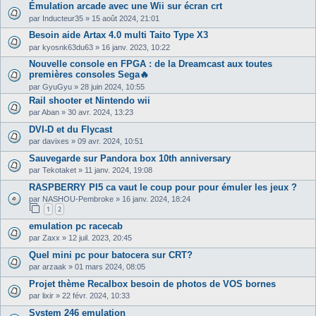
Émulation arcade avec une Wii sur écran crt
par
Inducteur35
»
15 août 2024, 21:01
Besoin aide Artax 4.0 multi Taito Type X3
par
kyosnk63du63
»
16 janv. 2023, 10:22
Nouvelle console en FPGA : de la Dreamcast aux toutes
premières consoles Sega🔥
par
GyuGyu
»
28 juin 2024, 10:55
Rail shooter et Nintendo wii
par
Aban
»
30 avr. 2024, 13:23
DVI-D et du Flycast
par
davixes
»
09 avr. 2024, 10:51
Sauvegarde sur Pandora box 10th anniversary
par
Tekotaket
»
11 janv. 2024, 19:08
RASPBERRY PI5 ca vaut le coup pour pour émuler les jeux ?
par
NASHOU-Pembroke
»
16 janv. 2024, 18:24
1
2
emulation pc racecab
par
Zaxx
»
12 juil. 2023, 20:45
Quel mini pc pour batocera sur CRT?
par
arzaak
»
01 mars 2024, 08:05
Projet thème Recalbox besoin de photos de VOS bornes
par
lixir
»
22 févr. 2024, 10:33
System 246 emulation