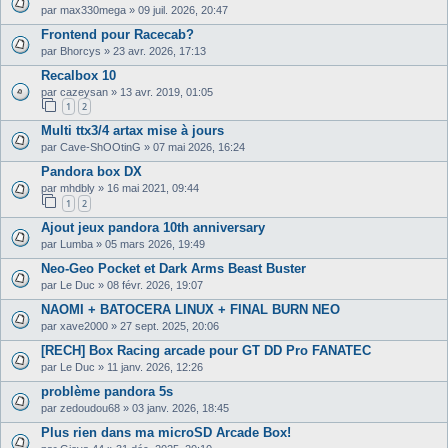
par
max330mega
»
09 juil. 2026, 20:47
Frontend pour Racecab?
par
Bhorcys
»
23 avr. 2026, 17:13
Recalbox 10
par
cazeysan
»
13 avr. 2019, 01:05
1
2
Multi ttx3/4 artax mise à jours
par
Cave-ShOOtinG
»
07 mai 2026, 16:24
Pandora box DX
par
mhdbly
»
16 mai 2021, 09:44
1
2
Ajout jeux pandora 10th anniversary
par
Lumba
»
05 mars 2026, 19:49
Neo-Geo Pocket et Dark Arms Beast Buster
par
Le Duc
»
08 févr. 2026, 19:07
NAOMI + BATOCERA LINUX + FINAL BURN NEO
par
xave2000
»
27 sept. 2025, 20:06
[RECH] Box Racing arcade pour GT DD Pro FANATEC
par
Le Duc
»
11 janv. 2026, 12:26
problème pandora 5s
par
zedoudou68
»
03 janv. 2026, 18:45
Plus rien dans ma microSD Arcade Box!