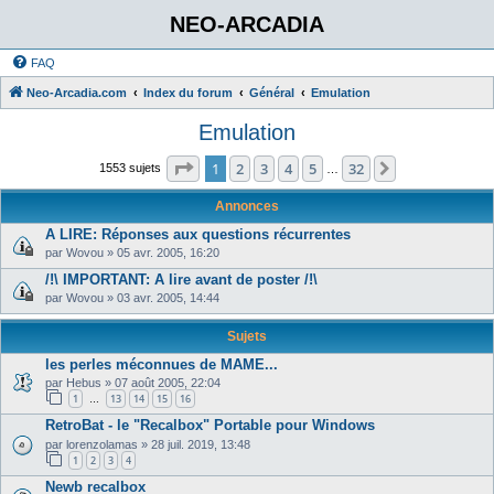
NEO-ARCADIA
FAQ
Neo-Arcadia.com
Index du forum
Général
Emulation
Emulation
Page
1
sur
32
1
2
3
4
5
32
Suivant
1553 sujets
…
Annonces
A LIRE: Réponses aux questions récurrentes
par
Wovou
»
05 avr. 2005, 16:20
/!\ IMPORTANT: A lire avant de poster /!\
par
Wovou
»
03 avr. 2005, 14:44
Sujets
les perles méconnues de MAME...
par
Hebus
»
07 août 2005, 22:04
1
13
14
15
16
…
RetroBat - le "Recalbox" Portable pour Windows
par
lorenzolamas
»
28 juil. 2019, 13:48
1
2
3
4
Newb recalbox