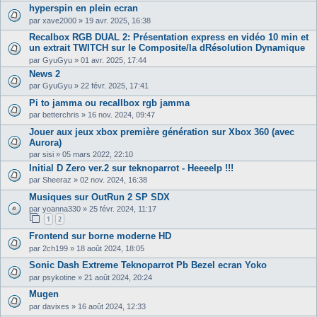
hyperspin en plein ecran
par
xave2000
»
19 avr. 2025, 16:38
Recalbox RGB DUAL 2: Présentation express en vidéo 10 min et
un extrait TWITCH sur le Composite/la dRésolution Dynamique
par
GyuGyu
»
01 avr. 2025, 17:44
News 2
par
GyuGyu
»
22 févr. 2025, 17:41
Pi to jamma ou recallbox rgb jamma
par
betterchris
»
16 nov. 2024, 09:47
Jouer aux jeux xbox première génération sur Xbox 360 (avec
Aurora)
par
sisi
»
05 mars 2022, 22:10
Initial D Zero ver.2 sur teknoparrot - Heeeelp !!!
par
Sheeraz
»
02 nov. 2024, 16:38
Musiques sur OutRun 2 SP SDX
par
yoanna330
»
25 févr. 2024, 11:17
1
2
Frontend sur borne moderne HD
par
2ch199
»
18 août 2024, 18:05
Sonic Dash Extreme Teknoparrot Pb Bezel ecran Yoko
par
psykotine
»
21 août 2024, 20:24
Mugen
par
davixes
»
16 août 2024, 12:33