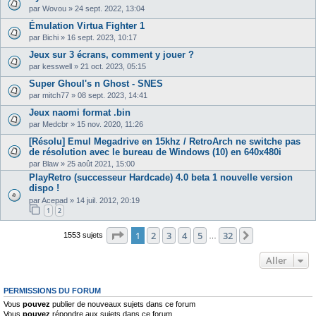
par
Wovou
»
24 sept. 2022, 13:04
Émulation Virtua Fighter 1
par
Bichi
»
16 sept. 2023, 10:17
Jeux sur 3 écrans, comment y jouer ?
par
kesswell
»
21 oct. 2023, 05:15
Super Ghoul's n Ghost - SNES
par
mitch77
»
08 sept. 2023, 14:41
Jeux naomi format .bin
par
Medcbr
»
15 nov. 2020, 11:26
[Résolu] Emul Megadrive en 15khz / RetroArch ne switche pas
de résolution avec le bureau de Windows (10) en 640x480i
par
Blaw
»
25 août 2021, 15:00
PlayRetro (successeur Hardcade) 4.0 beta 1 nouvelle version
dispo !
par
Acepad
»
14 juil. 2012, 20:19
1
2
Page
1
sur
32
1
2
3
4
5
32
Suivant
1553 sujets
…
Aller
PERMISSIONS DU FORUM
Vous
pouvez
publier de nouveaux sujets dans ce forum
Vous
pouvez
répondre aux sujets dans ce forum