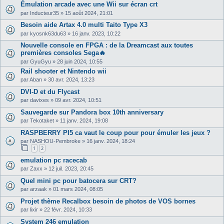
Émulation arcade avec une Wii sur écran crt
par
Inducteur35
»
15 août 2024, 21:01
Besoin aide Artax 4.0 multi Taito Type X3
par
kyosnk63du63
»
16 janv. 2023, 10:22
Nouvelle console en FPGA : de la Dreamcast aux toutes
premières consoles Sega🔥
par
GyuGyu
»
28 juin 2024, 10:55
Rail shooter et Nintendo wii
par
Aban
»
30 avr. 2024, 13:23
DVI-D et du Flycast
par
davixes
»
09 avr. 2024, 10:51
Sauvegarde sur Pandora box 10th anniversary
par
Tekotaket
»
11 janv. 2024, 19:08
RASPBERRY PI5 ca vaut le coup pour pour émuler les jeux ?
par
NASHOU-Pembroke
»
16 janv. 2024, 18:24
1
2
emulation pc racecab
par
Zaxx
»
12 juil. 2023, 20:45
Quel mini pc pour batocera sur CRT?
par
arzaak
»
01 mars 2024, 08:05
Projet thème Recalbox besoin de photos de VOS bornes
par
lixir
»
22 févr. 2024, 10:33
System 246 emulation