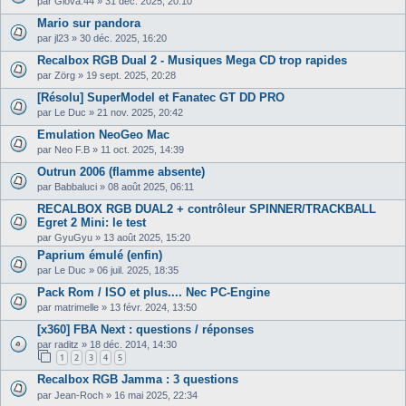
par
Giova.44
»
31 déc. 2025, 20:10
Mario sur pandora
par
jl23
»
30 déc. 2025, 16:20
Recalbox RGB Dual 2 - Musiques Mega CD trop rapides
par
Zörg
»
19 sept. 2025, 20:28
[Résolu] SuperModel et Fanatec GT DD PRO
par
Le Duc
»
21 nov. 2025, 20:42
Emulation NeoGeo Mac
par
Neo F.B
»
11 oct. 2025, 14:39
Outrun 2006 (flamme absente)
par
Babbaluci
»
08 août 2025, 06:11
RECALBOX RGB DUAL2 + contrôleur SPINNER/TRACKBALL
Egret 2 Mini: le test
par
GyuGyu
»
13 août 2025, 15:20
Paprium émulé (enfin)
par
Le Duc
»
06 juil. 2025, 18:35
Pack Rom / ISO et plus.... Nec PC-Engine
par
matrimelle
»
13 févr. 2024, 13:50
[x360] FBA Next : questions / réponses
par
raditz
»
18 déc. 2014, 14:30
1
2
3
4
5
Recalbox RGB Jamma : 3 questions
par
Jean-Roch
»
16 mai 2025, 22:34