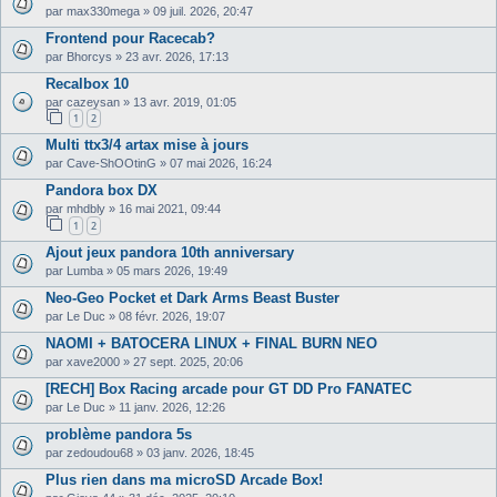
par
max330mega
»
09 juil. 2026, 20:47
Frontend pour Racecab?
par
Bhorcys
»
23 avr. 2026, 17:13
Recalbox 10
par
cazeysan
»
13 avr. 2019, 01:05
1
2
Multi ttx3/4 artax mise à jours
par
Cave-ShOOtinG
»
07 mai 2026, 16:24
Pandora box DX
par
mhdbly
»
16 mai 2021, 09:44
1
2
Ajout jeux pandora 10th anniversary
par
Lumba
»
05 mars 2026, 19:49
Neo-Geo Pocket et Dark Arms Beast Buster
par
Le Duc
»
08 févr. 2026, 19:07
NAOMI + BATOCERA LINUX + FINAL BURN NEO
par
xave2000
»
27 sept. 2025, 20:06
[RECH] Box Racing arcade pour GT DD Pro FANATEC
par
Le Duc
»
11 janv. 2026, 12:26
problème pandora 5s
par
zedoudou68
»
03 janv. 2026, 18:45
Plus rien dans ma microSD Arcade Box!