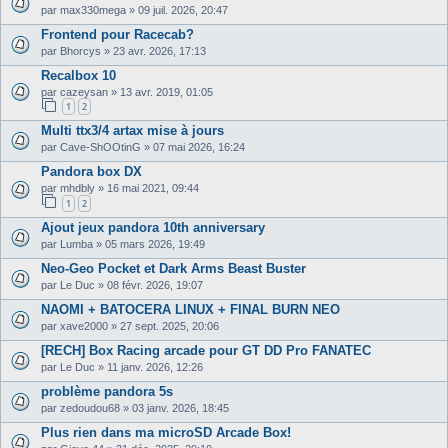
par
max330mega
»
09 juil. 2026, 20:47
Frontend pour Racecab?
par
Bhorcys
»
23 avr. 2026, 17:13
Recalbox 10
par
cazeysan
»
13 avr. 2019, 01:05
1
2
Multi ttx3/4 artax mise à jours
par
Cave-ShOOtinG
»
07 mai 2026, 16:24
Pandora box DX
par
mhdbly
»
16 mai 2021, 09:44
1
2
Ajout jeux pandora 10th anniversary
par
Lumba
»
05 mars 2026, 19:49
Neo-Geo Pocket et Dark Arms Beast Buster
par
Le Duc
»
08 févr. 2026, 19:07
NAOMI + BATOCERA LINUX + FINAL BURN NEO
par
xave2000
»
27 sept. 2025, 20:06
[RECH] Box Racing arcade pour GT DD Pro FANATEC
par
Le Duc
»
11 janv. 2026, 12:26
problème pandora 5s
par
zedoudou68
»
03 janv. 2026, 18:45
Plus rien dans ma microSD Arcade Box!