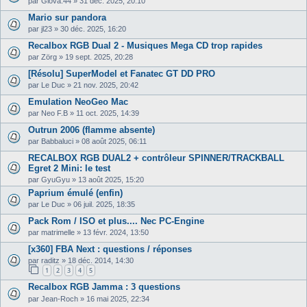
par
Giova.44
»
31 déc. 2025, 20:10
Mario sur pandora
par
jl23
»
30 déc. 2025, 16:20
Recalbox RGB Dual 2 - Musiques Mega CD trop rapides
par
Zörg
»
19 sept. 2025, 20:28
[Résolu] SuperModel et Fanatec GT DD PRO
par
Le Duc
»
21 nov. 2025, 20:42
Emulation NeoGeo Mac
par
Neo F.B
»
11 oct. 2025, 14:39
Outrun 2006 (flamme absente)
par
Babbaluci
»
08 août 2025, 06:11
RECALBOX RGB DUAL2 + contrôleur SPINNER/TRACKBALL
Egret 2 Mini: le test
par
GyuGyu
»
13 août 2025, 15:20
Paprium émulé (enfin)
par
Le Duc
»
06 juil. 2025, 18:35
Pack Rom / ISO et plus.... Nec PC-Engine
par
matrimelle
»
13 févr. 2024, 13:50
[x360] FBA Next : questions / réponses
par
raditz
»
18 déc. 2014, 14:30
1
2
3
4
5
Recalbox RGB Jamma : 3 questions
par
Jean-Roch
»
16 mai 2025, 22:34