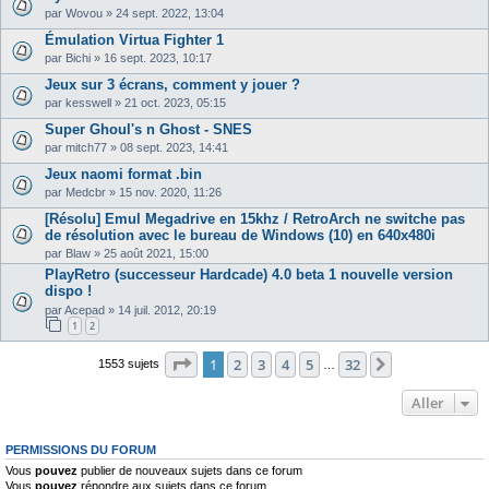
par
Wovou
»
24 sept. 2022, 13:04
Émulation Virtua Fighter 1
par
Bichi
»
16 sept. 2023, 10:17
Jeux sur 3 écrans, comment y jouer ?
par
kesswell
»
21 oct. 2023, 05:15
Super Ghoul's n Ghost - SNES
par
mitch77
»
08 sept. 2023, 14:41
Jeux naomi format .bin
par
Medcbr
»
15 nov. 2020, 11:26
[Résolu] Emul Megadrive en 15khz / RetroArch ne switche pas
de résolution avec le bureau de Windows (10) en 640x480i
par
Blaw
»
25 août 2021, 15:00
PlayRetro (successeur Hardcade) 4.0 beta 1 nouvelle version
dispo !
par
Acepad
»
14 juil. 2012, 20:19
1
2
Page
1
sur
32
1
2
3
4
5
32
Suivant
1553 sujets
…
Aller
PERMISSIONS DU FORUM
Vous
pouvez
publier de nouveaux sujets dans ce forum
Vous
pouvez
répondre aux sujets dans ce forum