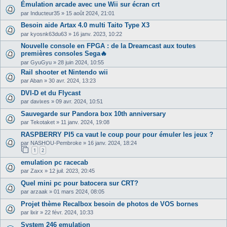
Émulation arcade avec une Wii sur écran crt
par
Inducteur35
»
15 août 2024, 21:01
Besoin aide Artax 4.0 multi Taito Type X3
par
kyosnk63du63
»
16 janv. 2023, 10:22
Nouvelle console en FPGA : de la Dreamcast aux toutes
premières consoles Sega🔥
par
GyuGyu
»
28 juin 2024, 10:55
Rail shooter et Nintendo wii
par
Aban
»
30 avr. 2024, 13:23
DVI-D et du Flycast
par
davixes
»
09 avr. 2024, 10:51
Sauvegarde sur Pandora box 10th anniversary
par
Tekotaket
»
11 janv. 2024, 19:08
RASPBERRY PI5 ca vaut le coup pour pour émuler les jeux ?
par
NASHOU-Pembroke
»
16 janv. 2024, 18:24
1
2
emulation pc racecab
par
Zaxx
»
12 juil. 2023, 20:45
Quel mini pc pour batocera sur CRT?
par
arzaak
»
01 mars 2024, 08:05
Projet thème Recalbox besoin de photos de VOS bornes
par
lixir
»
22 févr. 2024, 10:33
System 246 emulation