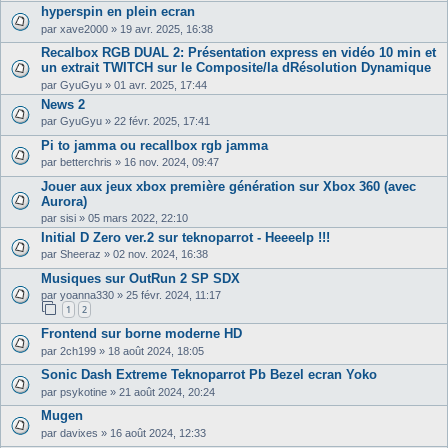
hyperspin en plein ecran
par
xave2000
»
19 avr. 2025, 16:38
Recalbox RGB DUAL 2: Présentation express en vidéo 10 min et
un extrait TWITCH sur le Composite/la dRésolution Dynamique
par
GyuGyu
»
01 avr. 2025, 17:44
News 2
par
GyuGyu
»
22 févr. 2025, 17:41
Pi to jamma ou recallbox rgb jamma
par
betterchris
»
16 nov. 2024, 09:47
Jouer aux jeux xbox première génération sur Xbox 360 (avec
Aurora)
par
sisi
»
05 mars 2022, 22:10
Initial D Zero ver.2 sur teknoparrot - Heeeelp !!!
par
Sheeraz
»
02 nov. 2024, 16:38
Musiques sur OutRun 2 SP SDX
par
yoanna330
»
25 févr. 2024, 11:17
1
2
Frontend sur borne moderne HD
par
2ch199
»
18 août 2024, 18:05
Sonic Dash Extreme Teknoparrot Pb Bezel ecran Yoko
par
psykotine
»
21 août 2024, 20:24
Mugen
par
davixes
»
16 août 2024, 12:33