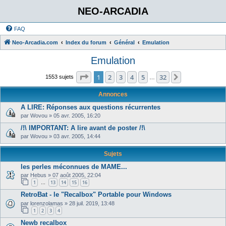
NEO-ARCADIA
FAQ
Neo-Arcadia.com
Index du forum
Général
Emulation
Emulation
Page
1
sur
32
1
2
3
4
5
32
Suivant
1553 sujets
…
Annonces
A LIRE: Réponses aux questions récurrentes
par
Wovou
»
05 avr. 2005, 16:20
/!\ IMPORTANT: A lire avant de poster /!\
par
Wovou
»
03 avr. 2005, 14:44
Sujets
les perles méconnues de MAME...
par
Hebus
»
07 août 2005, 22:04
1
13
14
15
16
…
RetroBat - le "Recalbox" Portable pour Windows
par
lorenzolamas
»
28 juil. 2019, 13:48
1
2
3
4
Newb recalbox