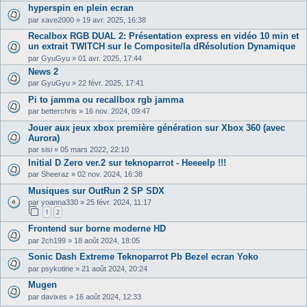
hyperspin en plein ecran
par
xave2000
»
19 avr. 2025, 16:38
Recalbox RGB DUAL 2: Présentation express en vidéo 10 min et
un extrait TWITCH sur le Composite/la dRésolution Dynamique
par
GyuGyu
»
01 avr. 2025, 17:44
News 2
par
GyuGyu
»
22 févr. 2025, 17:41
Pi to jamma ou recallbox rgb jamma
par
betterchris
»
16 nov. 2024, 09:47
Jouer aux jeux xbox première génération sur Xbox 360 (avec
Aurora)
par
sisi
»
05 mars 2022, 22:10
Initial D Zero ver.2 sur teknoparrot - Heeeelp !!!
par
Sheeraz
»
02 nov. 2024, 16:38
Musiques sur OutRun 2 SP SDX
par
yoanna330
»
25 févr. 2024, 11:17
1
2
Frontend sur borne moderne HD
par
2ch199
»
18 août 2024, 18:05
Sonic Dash Extreme Teknoparrot Pb Bezel ecran Yoko
par
psykotine
»
21 août 2024, 20:24
Mugen
par
davixes
»
16 août 2024, 12:33