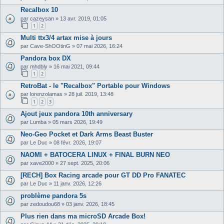
Recalbox 10
par
cazeysan
»
13 avr. 2019, 01:05
1
2
Multi ttx3/4 artax mise à jours
par
Cave-ShOOtinG
»
07 mai 2026, 16:24
Pandora box DX
par
mhdbly
»
16 mai 2021, 09:44
1
2
RetroBat - le "Recalbox" Portable pour Windows
par
lorenzolamas
»
28 juil. 2019, 13:48
1
2
3
Ajout jeux pandora 10th anniversary
par
Lumba
»
05 mars 2026, 19:49
Neo-Geo Pocket et Dark Arms Beast Buster
par
Le Duc
»
08 févr. 2026, 19:07
NAOMI + BATOCERA LINUX + FINAL BURN NEO
par
xave2000
»
27 sept. 2025, 20:06
[RECH] Box Racing arcade pour GT DD Pro FANATEC
par
Le Duc
»
11 janv. 2026, 12:26
problème pandora 5s
par
zedoudou68
»
03 janv. 2026, 18:45
Plus rien dans ma microSD Arcade Box!