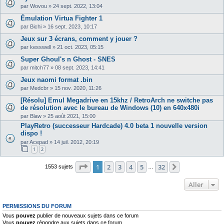
par
Wovou
»
24 sept. 2022, 13:04
Émulation Virtua Fighter 1
par
Bichi
»
16 sept. 2023, 10:17
Jeux sur 3 écrans, comment y jouer ?
par
kesswell
»
21 oct. 2023, 05:15
Super Ghoul's n Ghost - SNES
par
mitch77
»
08 sept. 2023, 14:41
Jeux naomi format .bin
par
Medcbr
»
15 nov. 2020, 11:26
[Résolu] Emul Megadrive en 15khz / RetroArch ne switche pas
de résolution avec le bureau de Windows (10) en 640x480i
par
Blaw
»
25 août 2021, 15:00
PlayRetro (successeur Hardcade) 4.0 beta 1 nouvelle version
dispo !
par
Acepad
»
14 juil. 2012, 20:19
1
2
Page
1
sur
32
1
2
3
4
5
32
Suivant
1553 sujets
…
Aller
PERMISSIONS DU FORUM
Vous
pouvez
publier de nouveaux sujets dans ce forum
Vous
pouvez
répondre aux sujets dans ce forum