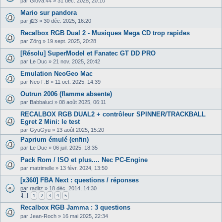
par
Giova.44
»
31 déc. 2025, 20:10
Mario sur pandora
par
jl23
»
30 déc. 2025, 16:20
Recalbox RGB Dual 2 - Musiques Mega CD trop rapides
par
Zörg
»
19 sept. 2025, 20:28
[Résolu] SuperModel et Fanatec GT DD PRO
par
Le Duc
»
21 nov. 2025, 20:42
Emulation NeoGeo Mac
par
Neo F.B
»
11 oct. 2025, 14:39
Outrun 2006 (flamme absente)
par
Babbaluci
»
08 août 2025, 06:11
RECALBOX RGB DUAL2 + contrôleur SPINNER/TRACKBALL
Egret 2 Mini: le test
par
GyuGyu
»
13 août 2025, 15:20
Paprium émulé (enfin)
par
Le Duc
»
06 juil. 2025, 18:35
Pack Rom / ISO et plus.... Nec PC-Engine
par
matrimelle
»
13 févr. 2024, 13:50
[x360] FBA Next : questions / réponses
par
raditz
»
18 déc. 2014, 14:30
1
2
3
4
5
Recalbox RGB Jamma : 3 questions
par
Jean-Roch
»
16 mai 2025, 22:34