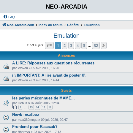
NEO-ARCADIA
FAQ
Neo-Arcadia.com
Index du forum
Général
Emulation
Emulation
Page
1
sur
32
1
2
3
4
5
32
Suivant
1553 sujets
…
Annonces
A LIRE: Réponses aux questions récurrentes
par
Wovou
»
05 avr. 2005, 16:20
/!\ IMPORTANT: A lire avant de poster /!\
par
Wovou
»
03 avr. 2005, 14:44
Sujets
les perles méconnues de MAME...
par
Hebus
»
07 août 2005, 22:04
1
13
14
15
16
…
Newb recalbox
par
max330mega
»
09 juil. 2026, 20:47
Frontend pour Racecab?
par
Bhorcys
»
23 avr. 2026, 17:13