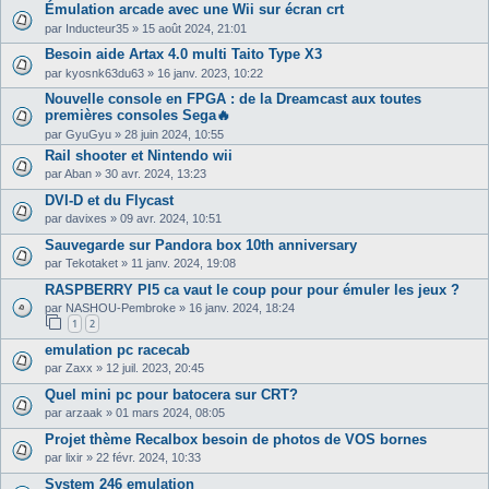
Émulation arcade avec une Wii sur écran crt
par
Inducteur35
»
15 août 2024, 21:01
Besoin aide Artax 4.0 multi Taito Type X3
par
kyosnk63du63
»
16 janv. 2023, 10:22
Nouvelle console en FPGA : de la Dreamcast aux toutes
premières consoles Sega🔥
par
GyuGyu
»
28 juin 2024, 10:55
Rail shooter et Nintendo wii
par
Aban
»
30 avr. 2024, 13:23
DVI-D et du Flycast
par
davixes
»
09 avr. 2024, 10:51
Sauvegarde sur Pandora box 10th anniversary
par
Tekotaket
»
11 janv. 2024, 19:08
RASPBERRY PI5 ca vaut le coup pour pour émuler les jeux ?
par
NASHOU-Pembroke
»
16 janv. 2024, 18:24
1
2
emulation pc racecab
par
Zaxx
»
12 juil. 2023, 20:45
Quel mini pc pour batocera sur CRT?
par
arzaak
»
01 mars 2024, 08:05
Projet thème Recalbox besoin de photos de VOS bornes
par
lixir
»
22 févr. 2024, 10:33
System 246 emulation