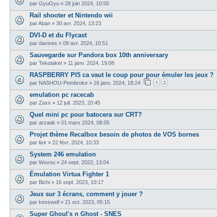
par
GyuGyu
»
28 juin 2024, 10:55
Rail shooter et Nintendo wii
par
Aban
»
30 avr. 2024, 13:23
DVI-D et du Flycast
par
davixes
»
09 avr. 2024, 10:51
Sauvegarde sur Pandora box 10th anniversary
par
Tekotaket
»
11 janv. 2024, 19:08
RASPBERRY PI5 ca vaut le coup pour pour émuler les jeux ?
1
2
par
NASHOU-Pembroke
»
16 janv. 2024, 18:24
emulation pc racecab
par
Zaxx
»
12 juil. 2023, 20:45
Quel mini pc pour batocera sur CRT?
par
arzaak
»
01 mars 2024, 08:05
Projet thème Recalbox besoin de photos de VOS bornes
par
lixir
»
22 févr. 2024, 10:33
System 246 emulation
par
Wovou
»
24 sept. 2022, 13:04
Émulation Virtua Fighter 1
par
Bichi
»
16 sept. 2023, 10:17
Jeux sur 3 écrans, comment y jouer ?
par
kesswell
»
21 oct. 2023, 05:15
Super Ghoul's n Ghost - SNES