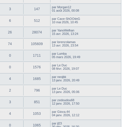
par
Morgan12
3
147
01 août 2026, 00:08
par
Cave-ShOOtinG
6
512
10 mai 2026, 10:45
par
YanoWelhan
26
28074
15 avr. 2026, 13:24
par
lorenzolamas
74
105609
13 avr. 2026, 23:54
par
Lumba
0
1711
05 mars 2026, 19:49
par
Le Duc
0
1576
08 févr. 2026, 19:07
par
neojbk
4
1685
13 janv. 2026, 20:49
par
Le Duc
2
796
13 janv. 2026, 05:06
par
zedoudou68
3
851
12 janv. 2026, 17:50
par
Giova.44
4
1053
04 janv. 2026, 12:12
par
jl23
0
1065
30 déc. 2025, 16:20