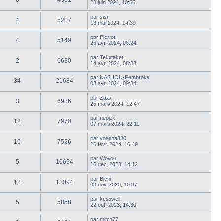
0
4901
28 juin 2024, 10:55
par
sisi
4
5207
13 mai 2024, 14:39
par
Pierrot
4
5149
26 avr. 2024, 06:24
par
Tekotaket
2
6630
14 avr. 2024, 08:38
par
NASHOU-Pembroke
34
21684
03 avr. 2024, 09:34
par
Zaxx
3
6986
25 mars 2024, 12:47
par
neojbk
12
7970
07 mars 2024, 22:11
par
yoanna330
10
7526
26 févr. 2024, 16:49
par
Wovou
5
10654
16 déc. 2023, 14:12
par
Bichi
12
11094
03 nov. 2023, 10:37
par
kesswell
5
5858
22 oct. 2023, 14:30
par
mitch77