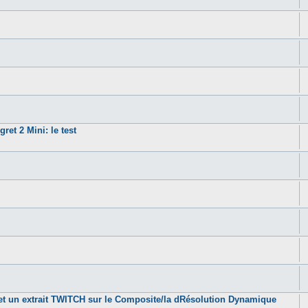
 2 Mini: le test
et un extrait TWITCH sur le Composite/la dRésolution Dynamique