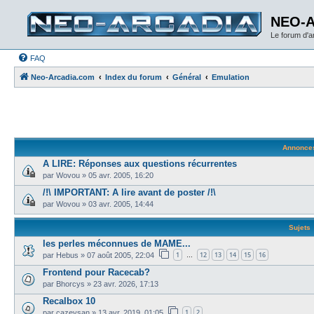
NEO-
Le forum d'
FAQ
Neo-Arcadia.com
Index du forum
Général
Emulation
Annonce
A LIRE: Réponses aux questions récurrentes
par
Wovou
»
05 avr. 2005, 16:20
/!\ IMPORTANT: A lire avant de poster /!\
par
Wovou
»
03 avr. 2005, 14:44
Sujets
les perles méconnues de MAME...
1
12
13
14
15
16
par
Hebus
»
07 août 2005, 22:04
…
Frontend pour Racecab?
par
Bhorcys
»
23 avr. 2026, 17:13
Recalbox 10
1
2
par
cazeysan
»
13 avr. 2019, 01:05