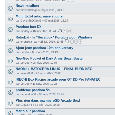
Newb recalbox
par
max330mega
»
09 juil. 2026, 20:47
Multi ttx3/4 artax mise à jours
par
Cave-ShOOtinG
»
07 mai 2026, 16:24
Pandora box DX
1
2
par
mhdbly
»
16 mai 2021, 09:44
RetroBat - le "Recalbox" Portable pour Windows
1
2
3
par
lorenzolamas
»
28 juil. 2019, 13:48
Ajout jeux pandora 10th anniversary
par
Lumba
»
05 mars 2026, 19:49
Neo-Geo Pocket et Dark Arms Beast Buster
par
Le Duc
»
08 févr. 2026, 19:07
NAOMI + BATOCERA LINUX + FINAL BURN NEO
par
xave2000
»
27 sept. 2025, 20:06
[RECH] Box Racing arcade pour GT DD Pro FANATEC
par
Le Duc
»
11 janv. 2026, 12:26
problème pandora 5s
par
zedoudou68
»
03 janv. 2026, 18:45
Plus rien dans ma microSD Arcade Box!
par
Giova.44
»
31 déc. 2025, 20:10
Mario sur pandora