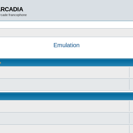
ARCADIA
arcade francophone
Emulation
s