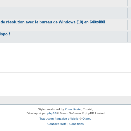
de résolution avec le bureau de Windows (10) en 640x480i
ispo !
Style developed by
Zuma Portal
, Turaiel,
Développé par
phpBB
® Forum Software © phpBB Limited
Traduction française officielle
©
Qiaeru
Confidentialité
|
Conditions