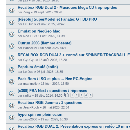
par
jl23
»
30 déc. 2025, 16:20
Recalbox RGB Dual 2 - Musiques Mega CD trop rapides
par
Zörg
»
19 sept. 2025, 20:28
[Résolu] SuperModel et Fanatec GT DD PRO
par
Le Duc
»
21 nov. 2025, 20:42
Emulation NeoGeo Mac
par
Neo F.B
»
11 oct. 2025, 14:39
Outrun 2006 (flamme absente)
par
Babbaluci
»
08 août 2025, 06:11
RECALBOX RGB DUAL2 + contrôleur SPINNER/TRACKBALL Egret
par
GyuGyu
»
13 août 2025, 15:20
Paprium émulé (enfin)
par
Le Duc
»
06 juil. 2025, 18:35
Pack Rom / ISO et plus.... Nec PC-Engine
par
matrimelle
»
13 févr. 2024, 13:50
[x360] FBA Next : questions / réponses
1
2
3
4
5
par
raditz
»
18 déc. 2014, 14:30
Recalbox RGB Jamma : 3 questions
par
Jean-Roch
»
16 mai 2025, 22:34
hyperspin en plein ecran
par
xave2000
»
19 avr. 2025, 16:38
Recalbox RGB DUAL 2: Présentation express en vidéo 10 min 