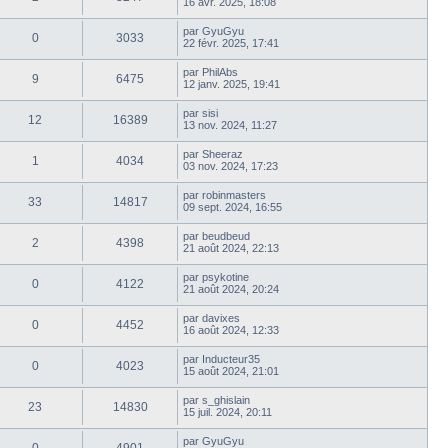
16 avr. 2025, 18:08
par
GyuGyu
0
3033
22 févr. 2025, 17:41
par
PhilAbs
9
6475
12 janv. 2025, 19:41
par
sisi
12
16389
13 nov. 2024, 11:27
par
Sheeraz
1
4034
03 nov. 2024, 17:23
par
robinmasters
33
14817
09 sept. 2024, 16:55
par
beudbeud
2
4398
21 août 2024, 22:13
par
psykotine
0
4122
21 août 2024, 20:24
par
davixes
0
4452
16 août 2024, 12:33
par
Inducteur35
0
4023
15 août 2024, 21:01
par
s_ghislain
23
14830
15 juil. 2024, 20:11
par
GyuGyu