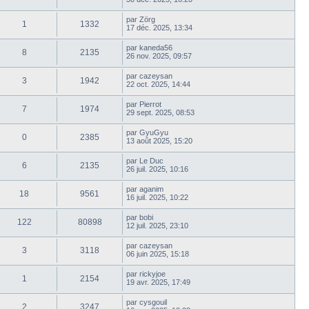
par
Zörg
1
1332
17 déc. 2025, 13:34
par
kaneda56
8
2135
26 nov. 2025, 09:57
par
cazeysan
3
1942
22 oct. 2025, 14:44
par
Pierrot
7
1974
29 sept. 2025, 08:53
par
GyuGyu
0
2385
13 août 2025, 15:20
par
Le Duc
6
2135
26 juil. 2025, 10:16
par
aganim
18
9561
16 juil. 2025, 10:22
par
bobi
122
80898
12 juil. 2025, 23:10
par
cazeysan
3
3118
06 juin 2025, 15:18
par
rickyjoe
1
2154
19 avr. 2025, 17:49
par
cysgouil
2
3247