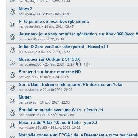
par
GyuGyu
»
01 avr. 2025, 17:44
News 2
par
GyuGyu
»
22 févr. 2025, 17:41
Pi to jamma ou recallbox rgb jamma
par
betterchris
»
16 nov. 2024, 09:47
Jouer aux jeux xbox première génération sur Xbox 360 (avec A
par
sisi
»
05 mars 2022, 22:10
Initial D Zero ver.2 sur teknoparrot - Heeeelp !!!
par
Sheeraz
»
02 nov. 2024, 16:38
Musiques sur OutRun 2 SP SDX
1
2
par
yoanna330
»
25 févr. 2024, 11:17
Frontend sur borne moderne HD
par
2ch199
»
18 août 2024, 18:05
Sonic Dash Extreme Teknoparrot Pb Bezel ecran Yoko
par
psykotine
»
21 août 2024, 20:24
Mugen
par
davixes
»
16 août 2024, 12:33
Émulation arcade avec une Wii sur écran crt
par
Inducteur35
»
15 août 2024, 21:01
Besoin aide Artax 4.0 multi Taito Type X3
par
kyosnk63du63
»
16 janv. 2023, 10:22
Nouvelle console en FPGA : de la Dreamcast aux toutes prem