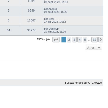
0
6454
08 sept. 2023, 14:41
par
Angello
2
9249
03 août 2023, 15:29
par
Blaw
6
12067
17 juil. 2023, 14:52
par
Dante2fr
44
33974
20 juin 2023, 11:26
Page
1
sur
32
1
2
3
4
5
32
Su
1553 sujets
…
Aller
Fuseau horaire sur
UTC+02:00