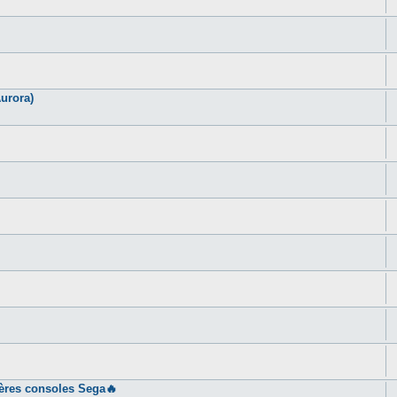
urora)
ières consoles Sega🔥