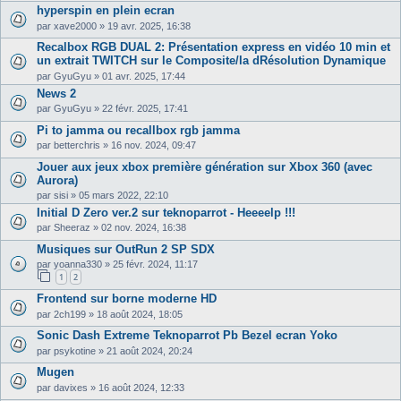
hyperspin en plein ecran
par
xave2000
»
19 avr. 2025, 16:38
Recalbox RGB DUAL 2: Présentation express en vidéo 10 min et
un extrait TWITCH sur le Composite/la dRésolution Dynamique
par
GyuGyu
»
01 avr. 2025, 17:44
News 2
par
GyuGyu
»
22 févr. 2025, 17:41
Pi to jamma ou recallbox rgb jamma
par
betterchris
»
16 nov. 2024, 09:47
Jouer aux jeux xbox première génération sur Xbox 360 (avec
Aurora)
par
sisi
»
05 mars 2022, 22:10
Initial D Zero ver.2 sur teknoparrot - Heeeelp !!!
par
Sheeraz
»
02 nov. 2024, 16:38
Musiques sur OutRun 2 SP SDX
par
yoanna330
»
25 févr. 2024, 11:17
1
2
Frontend sur borne moderne HD
par
2ch199
»
18 août 2024, 18:05
Sonic Dash Extreme Teknoparrot Pb Bezel ecran Yoko
par
psykotine
»
21 août 2024, 20:24
Mugen
par
davixes
»
16 août 2024, 12:33