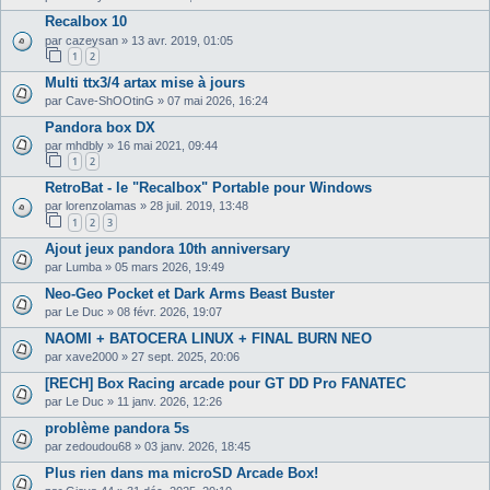
Recalbox 10
par
cazeysan
»
13 avr. 2019, 01:05
1
2
Multi ttx3/4 artax mise à jours
par
Cave-ShOOtinG
»
07 mai 2026, 16:24
Pandora box DX
par
mhdbly
»
16 mai 2021, 09:44
1
2
RetroBat - le "Recalbox" Portable pour Windows
par
lorenzolamas
»
28 juil. 2019, 13:48
1
2
3
Ajout jeux pandora 10th anniversary
par
Lumba
»
05 mars 2026, 19:49
Neo-Geo Pocket et Dark Arms Beast Buster
par
Le Duc
»
08 févr. 2026, 19:07
NAOMI + BATOCERA LINUX + FINAL BURN NEO
par
xave2000
»
27 sept. 2025, 20:06
[RECH] Box Racing arcade pour GT DD Pro FANATEC
par
Le Duc
»
11 janv. 2026, 12:26
problème pandora 5s
par
zedoudou68
»
03 janv. 2026, 18:45
Plus rien dans ma microSD Arcade Box!