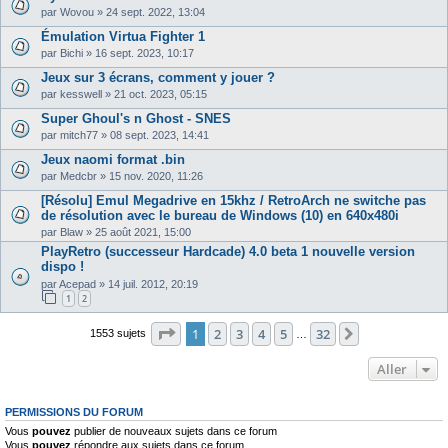
par
Wovou
»
24 sept. 2022, 13:04
Émulation Virtua Fighter 1
par
Bichi
»
16 sept. 2023, 10:17
Jeux sur 3 écrans, comment y jouer ?
par
kesswell
»
21 oct. 2023, 05:15
Super Ghoul's n Ghost - SNES
par
mitch77
»
08 sept. 2023, 14:41
Jeux naomi format .bin
par
Medcbr
»
15 nov. 2020, 11:26
[Résolu] Emul Megadrive en 15khz / RetroArch ne switche pas
de résolution avec le bureau de Windows (10) en 640x480i
par
Blaw
»
25 août 2021, 15:00
PlayRetro (successeur Hardcade) 4.0 beta 1 nouvelle version
dispo !
par
Acepad
»
14 juil. 2012, 20:19
1
2
Page
1
sur
32
1
2
3
4
5
32
Suivant
1553 sujets
…
Aller
PERMISSIONS DU FORUM
Vous
pouvez
publier de nouveaux sujets dans ce forum
Vous
pouvez
répondre aux sujets dans ce forum