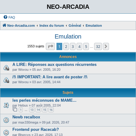
NEO-ARCADIA
FAQ
Neo-Arcadia.com
Index du forum
Général
Emulation
Emulation
Page
1
sur
32
1
2
3
4
5
32
Suivant
1553 sujets
…
Annonces
A LIRE: Réponses aux questions récurrentes
par
Wovou
»
05 avr. 2005, 16:20
/!\ IMPORTANT: A lire avant de poster /!\
par
Wovou
»
03 avr. 2005, 14:44
Sujets
les perles méconnues de MAME...
par
Hebus
»
07 août 2005, 22:04
1
13
14
15
16
…
Newb recalbox
par
max330mega
»
09 juil. 2026, 20:47
Frontend pour Racecab?
par
Bhorcys
»
23 avr. 2026, 17:13