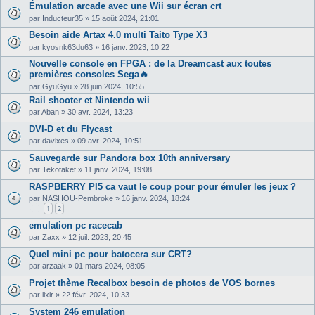
Émulation arcade avec une Wii sur écran crt
par
Inducteur35
»
15 août 2024, 21:01
Besoin aide Artax 4.0 multi Taito Type X3
par
kyosnk63du63
»
16 janv. 2023, 10:22
Nouvelle console en FPGA : de la Dreamcast aux toutes
premières consoles Sega🔥
par
GyuGyu
»
28 juin 2024, 10:55
Rail shooter et Nintendo wii
par
Aban
»
30 avr. 2024, 13:23
DVI-D et du Flycast
par
davixes
»
09 avr. 2024, 10:51
Sauvegarde sur Pandora box 10th anniversary
par
Tekotaket
»
11 janv. 2024, 19:08
RASPBERRY PI5 ca vaut le coup pour pour émuler les jeux ?
par
NASHOU-Pembroke
»
16 janv. 2024, 18:24
1
2
emulation pc racecab
par
Zaxx
»
12 juil. 2023, 20:45
Quel mini pc pour batocera sur CRT?
par
arzaak
»
01 mars 2024, 08:05
Projet thème Recalbox besoin de photos de VOS bornes
par
lixir
»
22 févr. 2024, 10:33
System 246 emulation