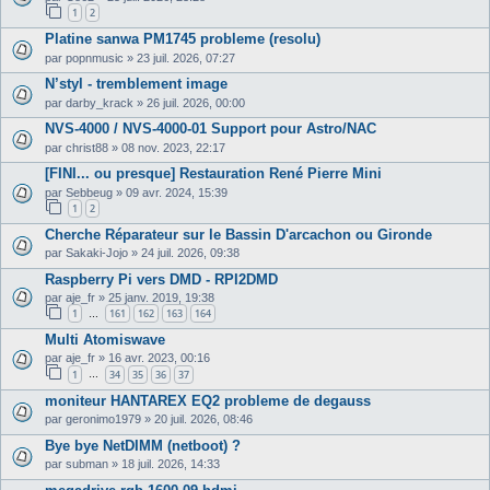
1
2
Platine sanwa PM1745 probleme (resolu)
par
popnmusic
»
23 juil. 2026, 07:27
N’styl - tremblement image
par
darby_krack
»
26 juil. 2026, 00:00
NVS-4000 / NVS-4000-01 Support pour Astro/NAC
par
christ88
»
08 nov. 2023, 22:17
[FINI... ou presque] Restauration René Pierre Mini
par
Sebbeug
»
09 avr. 2024, 15:39
1
2
Cherche Réparateur sur le Bassin D'arcachon ou Gironde
par
Sakaki-Jojo
»
24 juil. 2026, 09:38
Raspberry Pi vers DMD - RPI2DMD
par
aje_fr
»
25 janv. 2019, 19:38
1
161
162
163
164
…
Multi Atomiswave
par
aje_fr
»
16 avr. 2023, 00:16
1
34
35
36
37
…
moniteur HANTAREX EQ2 probleme de degauss
par
geronimo1979
»
20 juil. 2026, 08:46
Bye bye NetDIMM (netboot) ?
par
subman
»
18 juil. 2026, 14:33