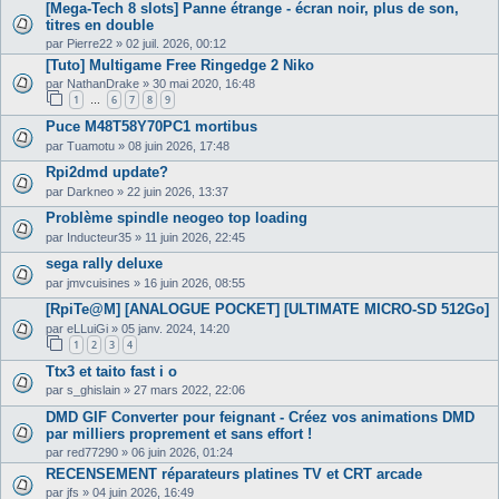
[Mega-Tech 8 slots] Panne étrange - écran noir, plus de son,
titres en double
par
Pierre22
»
02 juil. 2026, 00:12
[Tuto] Multigame Free Ringedge 2 Niko
par
NathanDrake
»
30 mai 2020, 16:48
1
6
7
8
9
…
Puce M48T58Y70PC1 mortibus
par
Tuamotu
»
08 juin 2026, 17:48
Rpi2dmd update?
par
Darkneo
»
22 juin 2026, 13:37
Problème spindle neogeo top loading
par
Inducteur35
»
11 juin 2026, 22:45
sega rally deluxe
par
jmvcuisines
»
16 juin 2026, 08:55
[RpiTe@M] [ANALOGUE POCKET] [ULTIMATE MICRO-SD 512Go]
par
eLLuiGi
»
05 janv. 2024, 14:20
1
2
3
4
Ttx3 et taito fast i o
par
s_ghislain
»
27 mars 2022, 22:06
DMD GIF Converter pour feignant - Créez vos animations DMD
par milliers proprement et sans effort !
par
red77290
»
06 juin 2026, 01:24
RECENSEMENT réparateurs platines TV et CRT arcade
par
jfs
»
04 juin 2026, 16:49