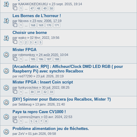
par
KAKAKOKEOKUKU
»
23 sept. 2015, 19:14
1
47
48
49
50
…
Les Bornes de L'horreur !
par
Nicoss
»
23 nov. 2006, 17:19
1
168
169
170
171
…
Choisir une borne
par
wako
»
02 févr. 2022, 19:56
1
2
3
4
5
Mister FPGA
par
robmonkey
»
24 août 2020, 10:04
1
185
186
187
188
…
[ArcadeMatrix_RPI] : Afficheur/Clock DMD LED RGB ( pour
Raspberry Pi) avec synchro Recalbox
par
red77290
»
23 juil. 2026, 20:19
Mister FPGA : Insert Coin script
par
funkycochise
»
30 juil. 2022, 08:25
1
30
31
32
33
…
[DIY] Spinner pour Batocera (ou Recalbox, Mister ?)
par
Sebbeug
»
13 janv. 2026, 21:40
Paye ta repro Cave CV1000 !
par
Lorenzo2mars
»
03 avr. 2024, 22:53
1
5
6
7
8
…
Problème alimentation jeu de fléchettes.
par
ZeV
»
01 juin 2026, 09:58