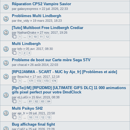
Réparation CPS2 Vampire Savior
par
galaxyexpress
»
22 juil. 2026, 22:33
Problèmes Multi Lindbergh
par
the_vidy
»
19 mars 2023, 18:23
[Tuto] Multiboot Free Lindbergh Crediar
par
NathanDrake
»
27 nov. 2017, 19:26
1
9
10
11
12
…
Multi Lindbergh
par
lofo
»
05 avr. 2017, 08:30
1
2
3
Probleme de boot sur Carte mère Sega STV
par
chacal
»
26 août 2014, 22:03
[RPI2JAMMA - SCART - NUC by Aje_fr] [Problèmes et aide]
par
Beachut
»
17 oct. 2017, 12:18
1
171
172
173
174
…
[RpiTe@M] [RPI2DMD] [ULTIMATE GIFS DLC] 11 000 animations
gifs pixel perfect pour votre DmdClock
par
eLLuiGi
»
15 févr. 2019, 08:38
1
81
82
83
84
…
Multi Psikyo SH2
par
aje_fr
»
09 juil. 2021, 23:58
1
10
11
12
13
…
Bug affichage final fight
par
Co62
»
25 juil. 2026, 23:28