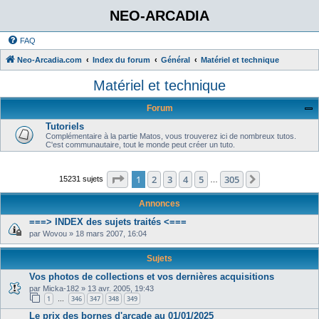
NEO-ARCADIA
FAQ
Neo-Arcadia.com
Index du forum
Général
Matériel et technique
Matériel et technique
Forum
Tutoriels
Complémentaire à la partie Matos, vous trouverez ici de nombreux tutos.
C'est communautaire, tout le monde peut créer un tuto.
Page
1
sur
305
1
2
3
4
5
305
Suivant
15231 sujets
…
Annonces
===> INDEX des sujets traités <===
par
Wovou
»
18 mars 2007, 16:04
Sujets
Vos photos de collections et vos dernières acquisitions
par
Micka-182
»
13 avr. 2005, 19:43
1
346
347
348
349
…
Le prix des bornes d'arcade au 01/01/2025