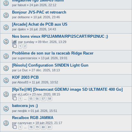
megadrive rgb 1600-09 hdmi
par
falouti
»
24 juin 2026, 22:12
Bonjour JVS-PAC et retroarch
par
deltaone
»
10 juil. 2026, 23:46
[Arcade] Achat de PCB aux US
par
djalex
»
16 juil. 2026, 14:43
Nos bons vieux RPI2JAMMA/RPI2SCART/RPI2NUC ;)
par
sunday
»
09 févr. 2026, 13:29
1
2
Problème de son sur la racecab Ridge Racer
par
superstarsiox
»
13 juil. 2026, 19:01
[Résolu] Configuration SINDEN Light Gun
par
Le Duc
»
27 déc. 2025, 18:13
KOF 2003 PCB
par
Abou83
»
11 juil. 2026, 10:52
[RpiTe@M] [Dreamcast GDEMU image SD ULTIMATE 400 Go]
par
eLLuiGi
»
23 nov. 2020, 08:15
1
55
56
57
58
…
batocera jvs ;)
par
neojbk
»
01 juil. 2026, 15:51
Recalbox RGB JAMMA
par
cazeysan
»
18 juin 2023, 21:17
1
78
79
80
81
…