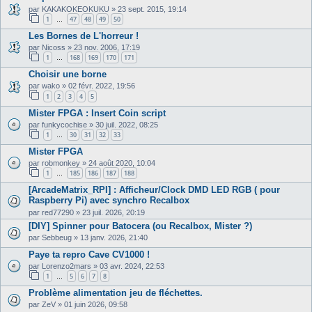
par
KAKAKOKEOKUKU
»
23 sept. 2015, 19:14
1
47
48
49
50
…
Les Bornes de L'horreur !
par
Nicoss
»
23 nov. 2006, 17:19
1
168
169
170
171
…
Choisir une borne
par
wako
»
02 févr. 2022, 19:56
1
2
3
4
5
Mister FPGA : Insert Coin script
par
funkycochise
»
30 juil. 2022, 08:25
1
30
31
32
33
…
Mister FPGA
par
robmonkey
»
24 août 2020, 10:04
1
185
186
187
188
…
[ArcadeMatrix_RPI] : Afficheur/Clock DMD LED RGB ( pour
Raspberry Pi) avec synchro Recalbox
par
red77290
»
23 juil. 2026, 20:19
[DIY] Spinner pour Batocera (ou Recalbox, Mister ?)
par
Sebbeug
»
13 janv. 2026, 21:40
Paye ta repro Cave CV1000 !
par
Lorenzo2mars
»
03 avr. 2024, 22:53
1
5
6
7
8
…
Problème alimentation jeu de fléchettes.
par
ZeV
»
01 juin 2026, 09:58