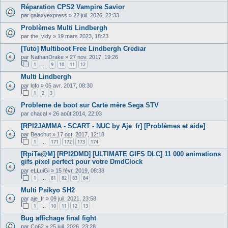
Réparation CPS2 Vampire Savior
par
galaxyexpress
»
22 juil. 2026, 22:33
Problèmes Multi Lindbergh
par
the_vidy
»
19 mars 2023, 18:23
[Tuto] Multiboot Free Lindbergh Crediar
par
NathanDrake
»
27 nov. 2017, 19:26
1
9
10
11
12
…
Multi Lindbergh
par
lofo
»
05 avr. 2017, 08:30
1
2
3
Probleme de boot sur Carte mère Sega STV
par
chacal
»
26 août 2014, 22:03
[RPI2JAMMA - SCART - NUC by Aje_fr] [Problèmes et aide]
par
Beachut
»
17 oct. 2017, 12:18
1
171
172
173
174
…
[RpiTe@M] [RPI2DMD] [ULTIMATE GIFS DLC] 11 000 animations
gifs pixel perfect pour votre DmdClock
par
eLLuiGi
»
15 févr. 2019, 08:38
1
81
82
83
84
…
Multi Psikyo SH2
par
aje_fr
»
09 juil. 2021, 23:58
1
10
11
12
13
…
Bug affichage final fight
par
Co62
»
25 juil. 2026, 23:28