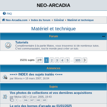
NEO-ARCADIA
FAQ
Neo-Arcadia.com
Index du forum
Général
Matériel et technique
Matériel et technique
Forum
Tutoriels
Complémentaire à la partie Matos, vous trouverez ici de nombreux tutos.
C'est communautaire, tout le monde peut créer un tuto.
Page
1
sur
305
1
2
3
4
5
305
Suivant
15231 sujets
…
Annonces
===> INDEX des sujets traités <===
par
Wovou
»
18 mars 2007, 16:04
Sujets
Vos photos de collections et vos dernières acquisitions
par
Micka-182
»
13 avr. 2005, 19:43
1
346
347
348
349
…
Le prix des bornes d'arcade au 01/01/2025