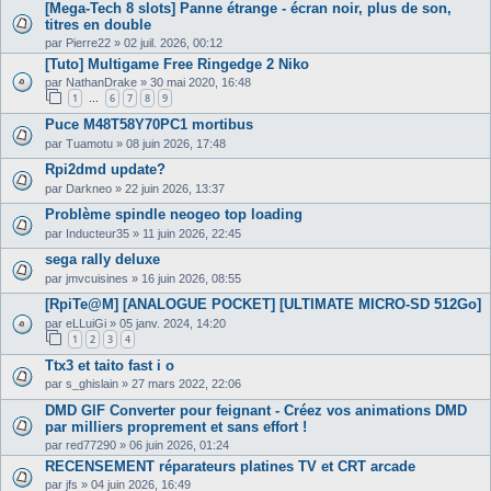
[Mega-Tech 8 slots] Panne étrange - écran noir, plus de son,
titres en double
par
Pierre22
»
02 juil. 2026, 00:12
[Tuto] Multigame Free Ringedge 2 Niko
par
NathanDrake
»
30 mai 2020, 16:48
1
6
7
8
9
…
Puce M48T58Y70PC1 mortibus
par
Tuamotu
»
08 juin 2026, 17:48
Rpi2dmd update?
par
Darkneo
»
22 juin 2026, 13:37
Problème spindle neogeo top loading
par
Inducteur35
»
11 juin 2026, 22:45
sega rally deluxe
par
jmvcuisines
»
16 juin 2026, 08:55
[RpiTe@M] [ANALOGUE POCKET] [ULTIMATE MICRO-SD 512Go]
par
eLLuiGi
»
05 janv. 2024, 14:20
1
2
3
4
Ttx3 et taito fast i o
par
s_ghislain
»
27 mars 2022, 22:06
DMD GIF Converter pour feignant - Créez vos animations DMD
par milliers proprement et sans effort !
par
red77290
»
06 juin 2026, 01:24
RECENSEMENT réparateurs platines TV et CRT arcade
par
jfs
»
04 juin 2026, 16:49