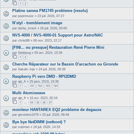
1
2
Platine sanwa PM1745 probleme (resolu)
par
popnmusic
»
23 juil. 2026, 07:27
N’styl - tremblement image
par
darby_krack
»
26 juil. 2026, 00:00
NVS-4000 / NVS-4000-01 Support pour Astro/NAC
par
christ88
»
08 nov. 2023, 22:17
[FINI... ou presque] Restauration René Pierre Mini
par
Sebbeug
»
09 avr. 2024, 15:39
1
2
Cherche Réparateur sur le Bassin D'arcachon ou Gironde
par
Sakaki-Jojo
»
24 juil. 2026, 09:38
Raspberry Pi vers DMD - RPI2DMD
par
aje_fr
»
25 janv. 2019, 19:38
1
161
162
163
164
…
Multi Atomiswave
par
aje_fr
»
16 avr. 2023, 00:16
1
34
35
36
37
…
moniteur HANTAREX EQ2 probleme de degauss
par
geronimo1979
»
20 juil. 2026, 08:46
Bye bye NetDIMM (netboot) ?
par
subman
»
18 juil. 2026, 14:33