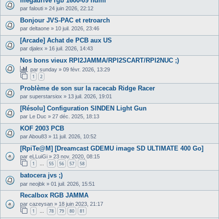
megadrive rgb 1600-09 hdmi
par
falouti
»
24 juin 2026, 22:12
Bonjour JVS-PAC et retroarch
par
deltaone
»
10 juil. 2026, 23:46
[Arcade] Achat de PCB aux US
par
djalex
»
16 juil. 2026, 14:43
Nos bons vieux RPI2JAMMA/RPI2SCART/RPI2NUC ;)
par
sunday
»
09 févr. 2026, 13:29
1
2
Problème de son sur la racecab Ridge Racer
par
superstarsiox
»
13 juil. 2026, 19:01
[Résolu] Configuration SINDEN Light Gun
par
Le Duc
»
27 déc. 2025, 18:13
KOF 2003 PCB
par
Abou83
»
11 juil. 2026, 10:52
[RpiTe@M] [Dreamcast GDEMU image SD ULTIMATE 400 Go]
par
eLLuiGi
»
23 nov. 2020, 08:15
1
55
56
57
58
…
batocera jvs ;)
par
neojbk
»
01 juil. 2026, 15:51
Recalbox RGB JAMMA
par
cazeysan
»
18 juin 2023, 21:17
1
78
79
80
81
…