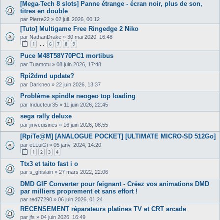
[Mega-Tech 8 slots] Panne étrange - écran noir, plus de son,
titres en double
par
Pierre22
»
02 juil. 2026, 00:12
[Tuto] Multigame Free Ringedge 2 Niko
par
NathanDrake
»
30 mai 2020, 16:48
1
6
7
8
9
…
Puce M48T58Y70PC1 mortibus
par
Tuamotu
»
08 juin 2026, 17:48
Rpi2dmd update?
par
Darkneo
»
22 juin 2026, 13:37
Problème spindle neogeo top loading
par
Inducteur35
»
11 juin 2026, 22:45
sega rally deluxe
par
jmvcuisines
»
16 juin 2026, 08:55
[RpiTe@M] [ANALOGUE POCKET] [ULTIMATE MICRO-SD 512Go]
par
eLLuiGi
»
05 janv. 2024, 14:20
1
2
3
4
Ttx3 et taito fast i o
par
s_ghislain
»
27 mars 2022, 22:06
DMD GIF Converter pour feignant - Créez vos animations DMD
par milliers proprement et sans effort !
par
red77290
»
06 juin 2026, 01:24
RECENSEMENT réparateurs platines TV et CRT arcade
par
jfs
»
04 juin 2026, 16:49