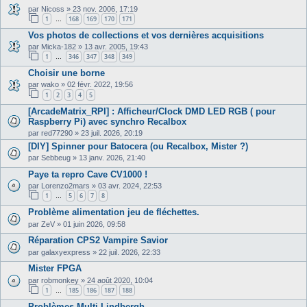
par
Nicoss
»
23 nov. 2006, 17:19
1
168
169
170
171
…
Vos photos de collections et vos dernières acquisitions
par
Micka-182
»
13 avr. 2005, 19:43
1
346
347
348
349
…
Choisir une borne
par
wako
»
02 févr. 2022, 19:56
1
2
3
4
5
[ArcadeMatrix_RPI] : Afficheur/Clock DMD LED RGB ( pour
Raspberry Pi) avec synchro Recalbox
par
red77290
»
23 juil. 2026, 20:19
[DIY] Spinner pour Batocera (ou Recalbox, Mister ?)
par
Sebbeug
»
13 janv. 2026, 21:40
Paye ta repro Cave CV1000 !
par
Lorenzo2mars
»
03 avr. 2024, 22:53
1
5
6
7
8
…
Problème alimentation jeu de fléchettes.
par
ZeV
»
01 juin 2026, 09:58
Réparation CPS2 Vampire Savior
par
galaxyexpress
»
22 juil. 2026, 22:33
Mister FPGA
par
robmonkey
»
24 août 2020, 10:04
1
185
186
187
188
…
Problèmes Multi Lindbergh