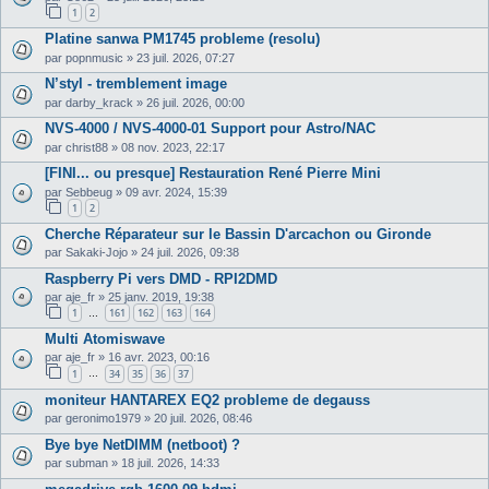
1
2
Platine sanwa PM1745 probleme (resolu)
par
popnmusic
»
23 juil. 2026, 07:27
N’styl - tremblement image
par
darby_krack
»
26 juil. 2026, 00:00
NVS-4000 / NVS-4000-01 Support pour Astro/NAC
par
christ88
»
08 nov. 2023, 22:17
[FINI... ou presque] Restauration René Pierre Mini
par
Sebbeug
»
09 avr. 2024, 15:39
1
2
Cherche Réparateur sur le Bassin D'arcachon ou Gironde
par
Sakaki-Jojo
»
24 juil. 2026, 09:38
Raspberry Pi vers DMD - RPI2DMD
par
aje_fr
»
25 janv. 2019, 19:38
1
161
162
163
164
…
Multi Atomiswave
par
aje_fr
»
16 avr. 2023, 00:16
1
34
35
36
37
…
moniteur HANTAREX EQ2 probleme de degauss
par
geronimo1979
»
20 juil. 2026, 08:46
Bye bye NetDIMM (netboot) ?
par
subman
»
18 juil. 2026, 14:33