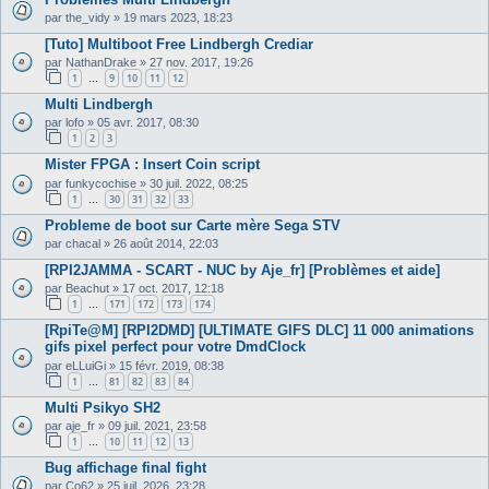
par
the_vidy
»
19 mars 2023, 18:23
[Tuto] Multiboot Free Lindbergh Crediar
par
NathanDrake
»
27 nov. 2017, 19:26
1
9
10
11
12
…
Multi Lindbergh
par
lofo
»
05 avr. 2017, 08:30
1
2
3
Mister FPGA : Insert Coin script
par
funkycochise
»
30 juil. 2022, 08:25
1
30
31
32
33
…
Probleme de boot sur Carte mère Sega STV
par
chacal
»
26 août 2014, 22:03
[RPI2JAMMA - SCART - NUC by Aje_fr] [Problèmes et aide]
par
Beachut
»
17 oct. 2017, 12:18
1
171
172
173
174
…
[RpiTe@M] [RPI2DMD] [ULTIMATE GIFS DLC] 11 000 animations
gifs pixel perfect pour votre DmdClock
par
eLLuiGi
»
15 févr. 2019, 08:38
1
81
82
83
84
…
Multi Psikyo SH2
par
aje_fr
»
09 juil. 2021, 23:58
1
10
11
12
13
…
Bug affichage final fight
par
Co62
»
25 juil. 2026, 23:28