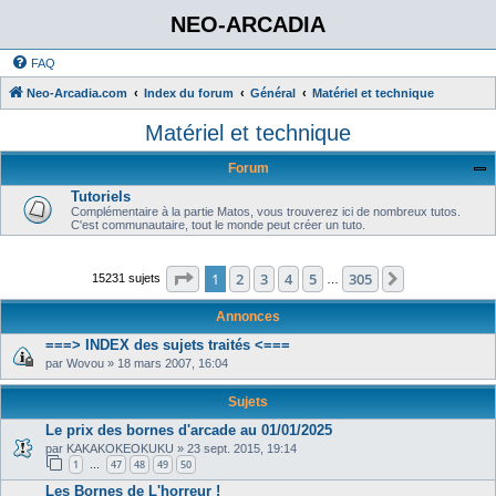
NEO-ARCADIA
FAQ
Neo-Arcadia.com
Index du forum
Général
Matériel et technique
Matériel et technique
Forum
Tutoriels
Complémentaire à la partie Matos, vous trouverez ici de nombreux tutos.
C'est communautaire, tout le monde peut créer un tuto.
Page
1
sur
305
1
2
3
4
5
305
Suivant
15231 sujets
…
Annonces
===> INDEX des sujets traités <===
par
Wovou
»
18 mars 2007, 16:04
Sujets
Le prix des bornes d'arcade au 01/01/2025
par
KAKAKOKEOKUKU
»
23 sept. 2015, 19:14
1
47
48
49
50
…
Les Bornes de L'horreur !