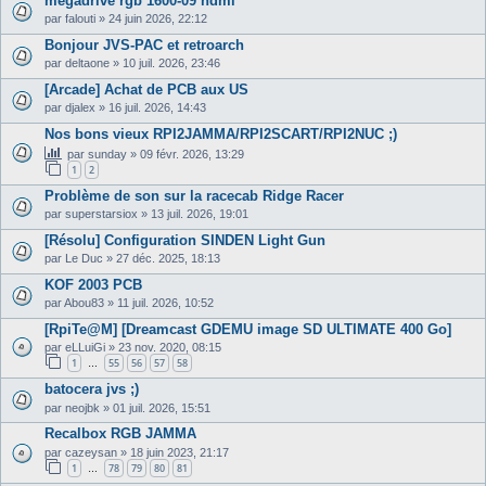
megadrive rgb 1600-09 hdmi
par
falouti
»
24 juin 2026, 22:12
Bonjour JVS-PAC et retroarch
par
deltaone
»
10 juil. 2026, 23:46
[Arcade] Achat de PCB aux US
par
djalex
»
16 juil. 2026, 14:43
Nos bons vieux RPI2JAMMA/RPI2SCART/RPI2NUC ;)
par
sunday
»
09 févr. 2026, 13:29
1
2
Problème de son sur la racecab Ridge Racer
par
superstarsiox
»
13 juil. 2026, 19:01
[Résolu] Configuration SINDEN Light Gun
par
Le Duc
»
27 déc. 2025, 18:13
KOF 2003 PCB
par
Abou83
»
11 juil. 2026, 10:52
[RpiTe@M] [Dreamcast GDEMU image SD ULTIMATE 400 Go]
par
eLLuiGi
»
23 nov. 2020, 08:15
1
55
56
57
58
…
batocera jvs ;)
par
neojbk
»
01 juil. 2026, 15:51
Recalbox RGB JAMMA
par
cazeysan
»
18 juin 2023, 21:17
1
78
79
80
81
…