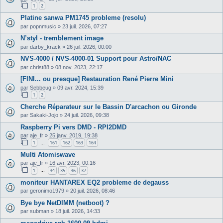
1
2
Platine sanwa PM1745 probleme (resolu)
par
popnmusic
»
23 juil. 2026, 07:27
N’styl - tremblement image
par
darby_krack
»
26 juil. 2026, 00:00
NVS-4000 / NVS-4000-01 Support pour Astro/NAC
par
christ88
»
08 nov. 2023, 22:17
[FINI... ou presque] Restauration René Pierre Mini
par
Sebbeug
»
09 avr. 2024, 15:39
1
2
Cherche Réparateur sur le Bassin D'arcachon ou Gironde
par
Sakaki-Jojo
»
24 juil. 2026, 09:38
Raspberry Pi vers DMD - RPI2DMD
par
aje_fr
»
25 janv. 2019, 19:38
1
161
162
163
164
…
Multi Atomiswave
par
aje_fr
»
16 avr. 2023, 00:16
1
34
35
36
37
…
moniteur HANTAREX EQ2 probleme de degauss
par
geronimo1979
»
20 juil. 2026, 08:46
Bye bye NetDIMM (netboot) ?
par
subman
»
18 juil. 2026, 14:33