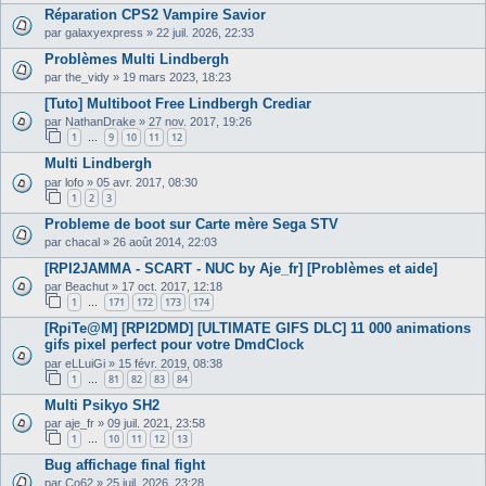
Réparation CPS2 Vampire Savior
par
galaxyexpress
»
22 juil. 2026, 22:33
Problèmes Multi Lindbergh
par
the_vidy
»
19 mars 2023, 18:23
[Tuto] Multiboot Free Lindbergh Crediar
par
NathanDrake
»
27 nov. 2017, 19:26
1
9
10
11
12
…
Multi Lindbergh
par
lofo
»
05 avr. 2017, 08:30
1
2
3
Probleme de boot sur Carte mère Sega STV
par
chacal
»
26 août 2014, 22:03
[RPI2JAMMA - SCART - NUC by Aje_fr] [Problèmes et aide]
par
Beachut
»
17 oct. 2017, 12:18
1
171
172
173
174
…
[RpiTe@M] [RPI2DMD] [ULTIMATE GIFS DLC] 11 000 animations
gifs pixel perfect pour votre DmdClock
par
eLLuiGi
»
15 févr. 2019, 08:38
1
81
82
83
84
…
Multi Psikyo SH2
par
aje_fr
»
09 juil. 2021, 23:58
1
10
11
12
13
…
Bug affichage final fight
par
Co62
»
25 juil. 2026, 23:28