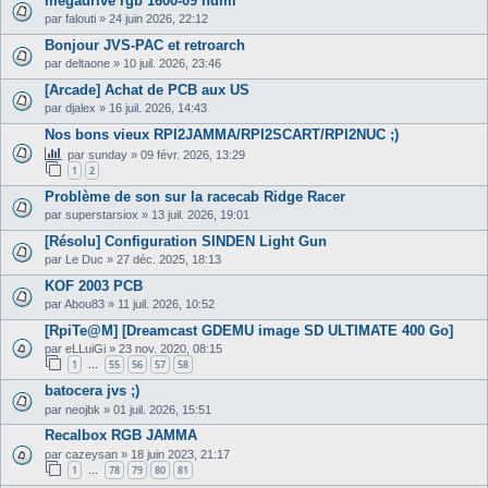
megadrive rgb 1600-09 hdmi
par
falouti
»
24 juin 2026, 22:12
Bonjour JVS-PAC et retroarch
par
deltaone
»
10 juil. 2026, 23:46
[Arcade] Achat de PCB aux US
par
djalex
»
16 juil. 2026, 14:43
Nos bons vieux RPI2JAMMA/RPI2SCART/RPI2NUC ;)
par
sunday
»
09 févr. 2026, 13:29
1
2
Problème de son sur la racecab Ridge Racer
par
superstarsiox
»
13 juil. 2026, 19:01
[Résolu] Configuration SINDEN Light Gun
par
Le Duc
»
27 déc. 2025, 18:13
KOF 2003 PCB
par
Abou83
»
11 juil. 2026, 10:52
[RpiTe@M] [Dreamcast GDEMU image SD ULTIMATE 400 Go]
par
eLLuiGi
»
23 nov. 2020, 08:15
1
55
56
57
58
…
batocera jvs ;)
par
neojbk
»
01 juil. 2026, 15:51
Recalbox RGB JAMMA
par
cazeysan
»
18 juin 2023, 21:17
1
78
79
80
81
…