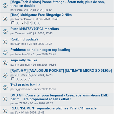
[Mega-Tech 8 slots] Panne étrange - écran noir, plus de son,
titres en double
par
Pierre22
»
02 juil. 2026, 00:12
[Tuto] Multigame Free Ringedge 2 Niko
par
NathanDrake
»
30 mai 2020, 16:48
1
6
7
8
9
…
Puce M48T58Y70PC1 mortibus
par
Tuamotu
»
08 juin 2026, 17:48
Rpi2dmd update?
par
Darkneo
»
22 juin 2026, 13:37
Problème spindle neogeo top loading
par
Inducteur35
»
11 juin 2026, 22:45
sega rally deluxe
par
jmvcuisines
»
16 juin 2026, 08:55
[RpiTe@M] [ANALOGUE POCKET] [ULTIMATE MICRO-SD 512Go]
par
eLLuiGi
»
05 janv. 2024, 14:20
1
2
3
4
Ttx3 et taito fast i o
par
s_ghislain
»
27 mars 2022, 22:06
DMD GIF Converter pour feignant - Créez vos animations DMD
par milliers proprement et sans effort !
par
red77290
»
06 juin 2026, 01:24
RECENSEMENT réparateurs platines TV et CRT arcade
par
jfs
»
04 juin 2026, 16:49