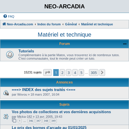
NEO-ARCADIA
FAQ
Neo-Arcadia.com
Index du forum
Général
Matériel et technique
Matériel et technique
Forum
Tutoriels
Complémentaire à la partie Matos, vous trouverez ici de nombreux tutos.
C'est communautaire, tout le monde peut créer un tuto.
Page
1
sur
305
1
2
3
4
5
305
Suivant
15231 sujets
…
Annonces
===> INDEX des sujets traités <===
par
Wovou
»
18 mars 2007, 16:04
Sujets
Vos photos de collections et vos dernières acquisitions
par
Micka-182
»
13 avr. 2005, 19:43
1
346
347
348
349
…
Le prix des bornes d'arcade au 01/01/2025