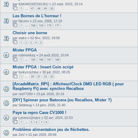
par
KAKAKOKEOKUKU
»
23 sept. 2015, 19:14
1
47
48
49
50
…
Les Bornes de L'horreur !
par
Nicoss
»
23 nov. 2006, 17:19
1
168
169
170
171
…
Choisir une borne
par
wako
»
02 févr. 2022, 19:56
1
2
3
4
5
Mister FPGA
par
robmonkey
»
24 août 2020, 10:04
1
185
186
187
188
…
Mister FPGA : Insert Coin script
par
funkycochise
»
30 juil. 2022, 08:25
1
30
31
32
33
…
[ArcadeMatrix_RPI] : Afficheur/Clock DMD LED RGB ( pour
Raspberry Pi) avec synchro Recalbox
par
red77290
»
23 juil. 2026, 20:19
[DIY] Spinner pour Batocera (ou Recalbox, Mister ?)
par
Sebbeug
»
13 janv. 2026, 21:40
Paye ta repro Cave CV1000 !
par
Lorenzo2mars
»
03 avr. 2024, 22:53
1
5
6
7
8
…
Problème alimentation jeu de fléchettes.
par
ZeV
»
01 juin 2026, 09:58