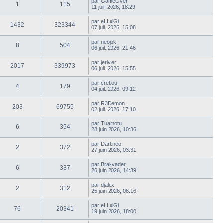
par
GameOver
1
115
11 juil. 2026, 18:29
par
eLLuiGi
1432
323344
07 juil. 2026, 15:08
par
neojbk
8
504
06 juil. 2026, 21:46
par
jerivier
2017
339973
06 juil. 2026, 15:55
par
crebou
4
179
04 juil. 2026, 09:12
par
R3Demon
203
69755
02 juil. 2026, 17:10
par
Tuamotu
6
354
28 juin 2026, 10:36
par
Darkneo
2
372
27 juin 2026, 03:31
par
Brakvader
6
337
26 juin 2026, 14:39
par
djalex
2
312
25 juin 2026, 08:16
par
eLLuiGi
76
20341
19 juin 2026, 18:00