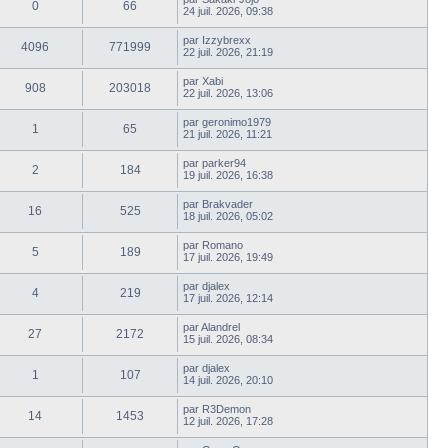
0
66
24 juil. 2026, 09:38
par
Izzybrexx
4096
771999
22 juil. 2026, 21:19
par
Xabi
908
203018
22 juil. 2026, 13:06
par
geronimo1979
1
65
21 juil. 2026, 11:21
par
parker94
2
184
19 juil. 2026, 16:38
par
Brakvader
16
525
18 juil. 2026, 05:02
par
Romano
5
189
17 juil. 2026, 19:49
par
djalex
4
219
17 juil. 2026, 12:14
par
Alandrel
27
2172
15 juil. 2026, 08:34
par
djalex
1
107
14 juil. 2026, 20:10
par
R3Demon
14
1453
12 juil. 2026, 17:28