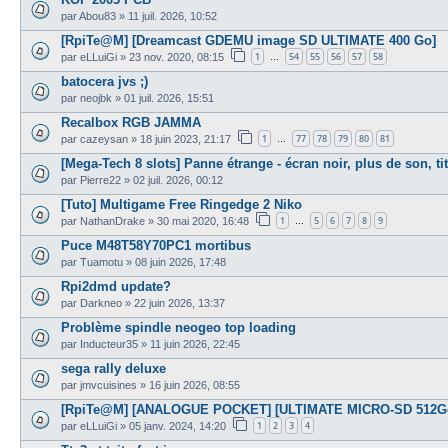
par
Abou83
»
11 juil. 2026, 10:52
[RpiTe@M] [Dreamcast GDEMU image SD ULTIMATE 400 Go]
1
54
55
56
57
58
par
eLLuiGi
»
23 nov. 2020, 08:15
…
batocera jvs ;)
par
neojbk
»
01 juil. 2026, 15:51
Recalbox RGB JAMMA
1
77
78
79
80
81
par
cazeysan
»
18 juin 2023, 21:17
…
[Mega-Tech 8 slots] Panne étrange - écran noir, plus de son, ti
par
Pierre22
»
02 juil. 2026, 00:12
[Tuto] Multigame Free Ringedge 2 Niko
1
5
6
7
8
9
par
NathanDrake
»
30 mai 2020, 16:48
…
Puce M48T58Y70PC1 mortibus
par
Tuamotu
»
08 juin 2026, 17:48
Rpi2dmd update?
par
Darkneo
»
22 juin 2026, 13:37
Problème spindle neogeo top loading
par
Inducteur35
»
11 juin 2026, 22:45
sega rally deluxe
par
jmvcuisines
»
16 juin 2026, 08:55
[RpiTe@M] [ANALOGUE POCKET] [ULTIMATE MICRO-SD 512G
1
2
3
4
par
eLLuiGi
»
05 janv. 2024, 14:20