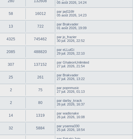
280
132608
05 août 2026, 14:24
par
jad116fr
58
16012
05 août 2026, 14:23
par
Brakvader
13
722
01 août 2026, 19:09
par
jo_frazier
4325
745462
30 juil. 2026, 22:52
par
eLLuiGi
2085
488820
29 juil. 2026, 22:10
par
GhaleonUnlimited
307
137152
27 juil. 2026, 21:54
par
Brakvader
25
261
27 juil. 2026, 13:22
par
popnmusic
2
75
27 juil. 2026, 01:13
par
darby_krack
2
80
26 juil. 2026, 16:37
par
wadisnake
14
1319
26 juil. 2026, 16:08
par
yoanna330
32
5884
25 juil. 2026, 18:54
par
Sakaki-Jojo