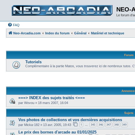
NEO-
Le forum d'
FAQ
Neo-Arcadia.com
Index du forum
Général
Matériel et technique
Forum
Tutoriels
Complémentaire à la partie Matos, vous trouverez ici de nombreux tutos. C
Annonce
===> INDEX des sujets traités <===
par
Wovou
»
18 mars 2007, 16:04
Sujets
Vos photos de collections et vos dernières acquisitions
1
345
346
347
348
349
par
Micka-182
»
13 avr. 2005, 19:43
…
Le prix des bornes d'arcade au 01/01/2025