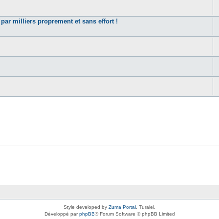
r milliers proprement et sans effort !
Style developed by
Zuma Portal
, Turaiel,
Développé par
phpBB
® Forum Software © phpBB Limited