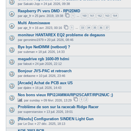
par
Sakaki-Jojo
»
24 juil. 2026, 09:38
Raspberry Pi vers DMD - RPI2DMD
1
160
161
162
163
164
par
aje_fr
»
25 janv. 2019, 19:38
…
Multi Atomiswave
1
33
34
35
36
37
par
aje_fr
»
16 avr. 2023, 00:16
…
moniteur HANTAREX EQ2 probleme de degauss
par
geronimo1979
»
20 juil. 2026, 08:46
Bye bye NetDIMM (netboot) ?
par
subman
»
18 juil. 2026, 14:33
megadrive rgb 1600-09 hdmi
par
falouti
»
24 juin 2026, 22:12
Bonjour JVS-PAC et retroarch
par
deltaone
»
10 juil. 2026, 23:46
[Arcade] Achat de PCB aux US
par
djalex
»
16 juil. 2026, 14:43
Nos bons vieux RPI2JAMMA/RPI2SCART/RPI2NUC ;)
1
2
par
sunday
»
09 févr. 2026, 13:29
Problème de son sur la racecab Ridge Racer
par
superstarsiox
»
13 juil. 2026, 19:01
[Résolu] Configuration SINDEN Light Gun
par
Le Duc
»
27 déc. 2025, 18:13
KOF 2003 PCB