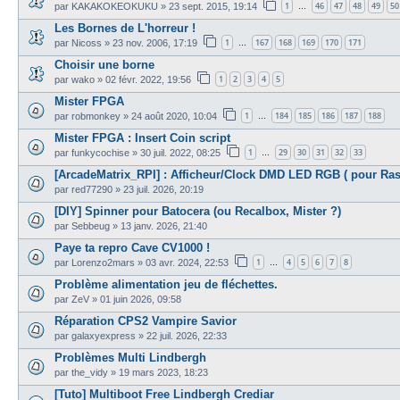
1
46
47
48
49
50
par
KAKAKOKEOKUKU
»
23 sept. 2015, 19:14
…
Les Bornes de L'horreur !
1
167
168
169
170
171
par
Nicoss
»
23 nov. 2006, 17:19
…
Choisir une borne
1
2
3
4
5
par
wako
»
02 févr. 2022, 19:56
Mister FPGA
1
184
185
186
187
188
par
robmonkey
»
24 août 2020, 10:04
…
Mister FPGA : Insert Coin script
1
29
30
31
32
33
par
funkycochise
»
30 juil. 2022, 08:25
…
[ArcadeMatrix_RPI] : Afficheur/Clock DMD LED RGB ( pour Ras
par
red77290
»
23 juil. 2026, 20:19
[DIY] Spinner pour Batocera (ou Recalbox, Mister ?)
par
Sebbeug
»
13 janv. 2026, 21:40
Paye ta repro Cave CV1000 !
1
4
5
6
7
8
par
Lorenzo2mars
»
03 avr. 2024, 22:53
…
Problème alimentation jeu de fléchettes.
par
ZeV
»
01 juin 2026, 09:58
Réparation CPS2 Vampire Savior
par
galaxyexpress
»
22 juil. 2026, 22:33
Problèmes Multi Lindbergh
par
the_vidy
»
19 mars 2023, 18:23
[Tuto] Multiboot Free Lindbergh Crediar