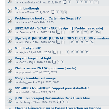
1
8
9
10
11
12
par
NathanDrake
»
27 nov. 2017, 19:26
…
Multi Lindbergh
1
2
3
par
lofo
»
05 avr. 2017, 08:30
Probleme de boot sur Carte mère Sega STV
par
chacal
»
26 août 2014, 22:03
[RPI2JAMMA - SCART - NUC by Aje_fr] [Problèmes et aide]
1
170
171
172
173
174
par
Beachut
»
17 oct. 2017, 12:18
…
[RpiTe@M] [RPI2DMD] [ULTIMATE GIFS DLC] 11 000 animations 
1
80
81
82
83
84
par
eLLuiGi
»
15 févr. 2019, 08:38
…
Multi Psikyo SH2
1
9
10
11
12
13
par
aje_fr
»
09 juil. 2021, 23:58
…
Bug affichage final fight
1
2
par
Co62
»
25 juil. 2026, 23:28
Platine sanwa PM1745 probleme (resolu)
par
popnmusic
»
23 juil. 2026, 07:27
N’styl - tremblement image
par
darby_krack
»
26 juil. 2026, 00:00
NVS-4000 / NVS-4000-01 Support pour Astro/NAC
par
christ88
»
08 nov. 2023, 22:17
[FINI... ou presque] Restauration René Pierre Mini
1
2
par
Sebbeug
»
09 avr. 2024, 15:39
Cherche Réparateur sur le Bassin D'arcachon ou Gironde