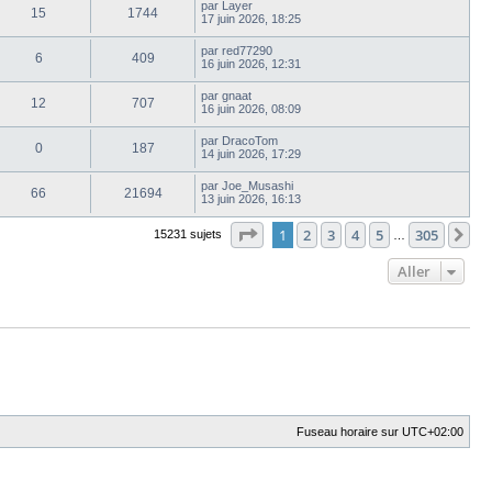
par
Layer
15
1744
17 juin 2026, 18:25
par
red77290
6
409
16 juin 2026, 12:31
par
gnaat
12
707
16 juin 2026, 08:09
par
DracoTom
0
187
14 juin 2026, 17:29
par
Joe_Musashi
66
21694
13 juin 2026, 16:13
Page
1
sur
305
1
2
3
4
5
305
Su
15231 sujets
…
Aller
Fuseau horaire sur
UTC+02:00