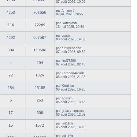
1230
324801
07 août 2026, 10:09
par
Amano J
4253
703656
07 juil. 2026, 20:27
par
Ratedjosh
116
72289
13 mai 2025, 20:50
par
galsia
4692
607587
08 août 2026, 14:59
par
funkycochise
804
150686
07 août 2026, 09:52
par
red77290
4
154
07 août 2026, 02:43
par
EstebanArcade
22
1826
06 août 2026, 21:28
par
Kretinou
184
25188
06 août 2026, 16:25
par
aganim
6
263
06 août 2026, 13:48
par
galaxyexpress
17
308
06 août 2026, 12:09
par
jad116fr
15
1572
05 août 2026, 14:26
par
jad116fr