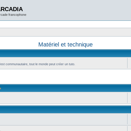
ARCADIA
arcade francophone
Matériel et technique
'est communautaire, tout le monde peut créer un tuto.
s