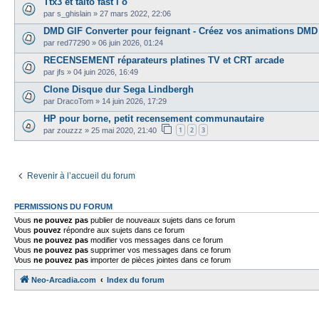
Ttx3 et taito fast i o
par
s_ghislain
»
27 mars 2022, 22:06
DMD GIF Converter pour feignant - Créez vos animations DMD pa
par
red77290
»
06 juin 2026, 01:24
RECENSEMENT réparateurs platines TV et CRT arcade
par
jfs
»
04 juin 2026, 16:49
Clone Disque dur Sega Lindbergh
par
DracoTom
»
14 juin 2026, 17:29
HP pour borne, petit recensement communautaire
1
2
3
par
zouzzz
»
25 mai 2020, 21:40
Revenir à l’accueil du forum
PERMISSIONS DU FORUM
Vous
ne pouvez pas
publier de nouveaux sujets dans ce forum
Vous
pouvez
répondre aux sujets dans ce forum
Vous
ne pouvez pas
modifier vos messages dans ce forum
Vous
ne pouvez pas
supprimer vos messages dans ce forum
Vous
ne pouvez pas
importer de pièces jointes dans ce forum
Neo-Arcadia.com
Index du forum