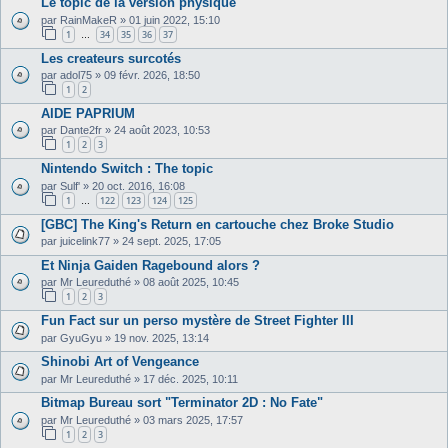
Le topic de la version physique
par
RainMakeR
»
01 juin 2022, 15:10
1
34
35
36
37
…
Les createurs surcotés
par
adol75
»
09 févr. 2026, 18:50
1
2
AIDE PAPRIUM
par
Dante2fr
»
24 août 2023, 10:53
1
2
3
Nintendo Switch : The topic
par
Sulf'
»
20 oct. 2016, 16:08
1
122
123
124
125
…
[GBC] The King's Return en cartouche chez Broke Studio
par
juicelink77
»
24 sept. 2025, 17:05
Et Ninja Gaiden Ragebound alors ?
par
Mr Leureduthé
»
08 août 2025, 10:45
1
2
3
Fun Fact sur un perso mystère de Street Fighter III
par
GyuGyu
»
19 nov. 2025, 13:14
Shinobi Art of Vengeance
par
Mr Leureduthé
»
17 déc. 2025, 10:11
Bitmap Bureau sort "Terminator 2D : No Fate"
par
Mr Leureduthé
»
03 mars 2025, 17:57
1
2
3