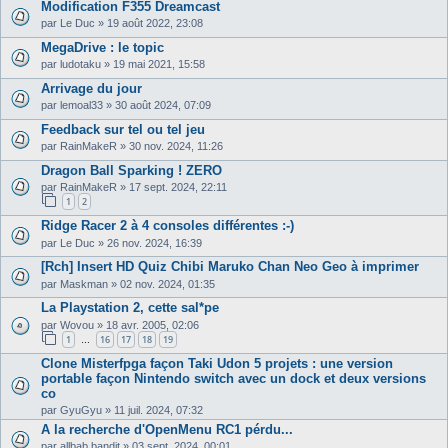
Modification F355 Dreamcast
par
Le Duc
»
19 août 2022, 23:08
MegaDrive : le topic
par
ludotaku
»
19 mai 2021, 15:58
Arrivage du jour
par
lemoal33
»
30 août 2024, 07:09
Feedback sur tel ou tel jeu
par
RainMakeR
»
30 nov. 2024, 11:26
Dragon Ball Sparking ! ZERO
par
RainMakeR
»
17 sept. 2024, 22:11
1
2
Ridge Racer 2 à 4 consoles différentes :-)
par
Le Duc
»
26 nov. 2024, 16:39
[Rch] Insert HD Quiz Chibi Maruko Chan Neo Geo à imprimer
par
Maskman
»
02 nov. 2024, 01:35
La Playstation 2, cette sal*pe
par
Wovou
»
18 avr. 2005, 02:06
1
16
17
18
19
…
Clone Misterfpga façon Taki Udon 5 projets : une version
portable façon Nintendo switch avec un dock et deux versions
co
par
GyuGyu
»
11 juil. 2024, 07:32
A la recherche d'OpenMenu RC1 pérdu...
par
allbab.bandit
»
03 sept. 2024, 00:01