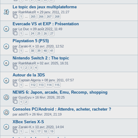
Le topic des jeux multiplateforme
par
RainMakeR
»
29 janv. 2011, 21:27
1
265
266
267
268
…
Evercade VS et EXP : Présentation
par
Le Duc
»
09 août 2022, 11:49
1
24
25
26
27
…
Playstation 5 (PS5)
par
Zaraki-K
»
10 avr. 2020, 12:52
1
38
39
40
41
…
Nintendo Switch 2 : The topic
par
RainMakeR
»
02 avr. 2025, 16:31
1
2
3
4
Autour de la 3DS
par
Captain Algeria
»
08 janv. 2011, 07:57
1
112
113
114
115
…
NEWS 6: Japon, arcade, Emu, Recomp, shopping
par
GyuGyu
»
16 févr. 2026, 20:25
1
2
Consoles PC/Android : Attendre, acheter, racheter ?
par
adol75
»
26 févr. 2024, 21:19
XBox Series X-S
par
Zaraki-K
»
10 avr. 2020, 14:04
1
16
17
18
19
…