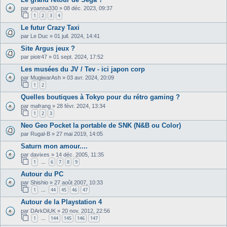
par
yoanna330
»
08 déc. 2023, 09:37
1
2
3
4
Le futur Crazy Taxi
par
Le Duc
»
01 juil. 2024, 14:41
Site Argus jeux ?
par
piotr47
»
01 sept. 2024, 17:52
Les musées du JV / Tev - ici japon corp
par
MugiwarAsh
»
03 avr. 2024, 20:09
1
2
Quelles boutiques à Tokyo pour du rétro gaming ?
par
mafrang
»
28 févr. 2024, 13:34
1
2
3
Neo Geo Pocket la portable de SNK (N&B ou Color)
par
Rugal-B
»
27 mai 2019, 14:05
Saturn mon amour....
par
davixes
»
14 déc. 2005, 11:35
1
6
7
8
9
…
Autour du PC
par
Shishio
»
27 août 2007, 10:33
1
44
45
46
47
…
Autour de la Playstation 4
par
DArkDiUK
»
20 nov. 2012, 22:56
1
144
145
146
147
…