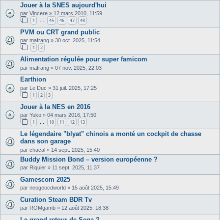
Jouer à la SNES aujourd'hui
par
Vincere
»
12 mars 2010, 11:59
1
45
46
47
48
…
PVM ou CRT grand public
par
mafrang
»
30 oct. 2025, 11:54
1
2
Alimentation régulée pour super famicom
par
mafrang
»
07 nov. 2025, 22:03
Earthion
par
Le Duc
»
31 juil. 2025, 17:25
1
2
3
Jouer à la NES en 2016
par
Yuko
»
04 mars 2016, 17:50
1
10
11
12
13
…
Le légendaire "blyat" chinois a monté un cockpit de chasse
dans son garage
par
chacal
»
14 sept. 2025, 15:40
Buddy Mission Bond – version européenne ?
par
Riquier
»
11 sept. 2025, 11:37
Gamescom 2025
par
neogeocdworld
»
15 août 2025, 15:49
Curation Steam BDR Tv
par
ROMgamb
»
12 août 2025, 18:38
Le grand retour de Sega ?