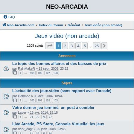
NEO-ARCADIA
FAQ
Neo-Arcadia.com
Index du forum
Général
Jeux vidéo (non arcade)
Jeux vidéo (non arcade)
Page
1
sur
25
1
2
3
4
5
25
Suivant
1209 sujets
…
Annonces
Le topic des bonnes affaires et des baisses de prix
par
RainMakeR
»
13 sept. 2005, 23:22
1
105
106
107
108
…
Sujets
L'actualité des jeux-vidéo (sans rapport avec l'arcade)
par
Dobmec
»
06 déc. 2004, 18:44
1
100
101
102
103
…
Votre dernier jeu terminé, un post à combler
par
Layer
»
16 avr. 2014, 15:18
1
74
75
76
77
…
Live Arcade, PS Store, Console Virtuelle: les jeux
par
dark_eagl'
»
25 janv. 2008, 23:45
1
31
32
33
34
…