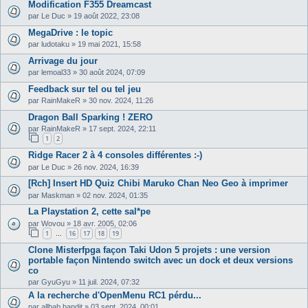
Modification F355 Dreamcast
par
Le Duc
»
19 août 2022, 23:08
MegaDrive : le topic
par
ludotaku
»
19 mai 2021, 15:58
Arrivage du jour
par
lemoal33
»
30 août 2024, 07:09
Feedback sur tel ou tel jeu
par
RainMakeR
»
30 nov. 2024, 11:26
Dragon Ball Sparking ! ZERO
par
RainMakeR
»
17 sept. 2024, 22:11
1
2
Ridge Racer 2 à 4 consoles différentes :-)
par
Le Duc
»
26 nov. 2024, 16:39
[Rch] Insert HD Quiz Chibi Maruko Chan Neo Geo à imprimer
par
Maskman
»
02 nov. 2024, 01:35
La Playstation 2, cette sal*pe
par
Wovou
»
18 avr. 2005, 02:06
1
16
17
18
19
…
Clone Misterfpga façon Taki Udon 5 projets : une version
portable façon Nintendo switch avec un dock et deux versions
co
par
GyuGyu
»
11 juil. 2024, 07:32
A la recherche d'OpenMenu RC1 pérdu...
par
allbab.bandit
»
03 sept. 2024, 00:01