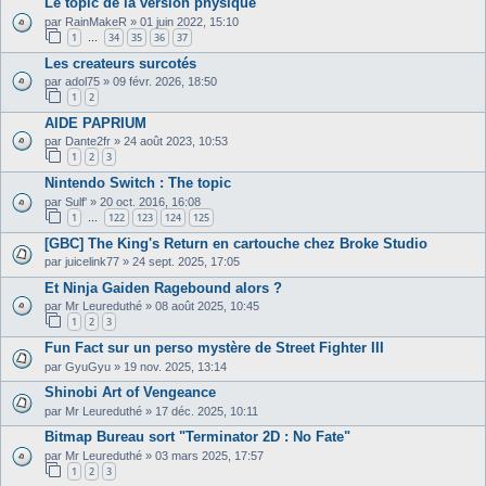
Le topic de la version physique
par
RainMakeR
»
01 juin 2022, 15:10
1
34
35
36
37
…
Les createurs surcotés
par
adol75
»
09 févr. 2026, 18:50
1
2
AIDE PAPRIUM
par
Dante2fr
»
24 août 2023, 10:53
1
2
3
Nintendo Switch : The topic
par
Sulf'
»
20 oct. 2016, 16:08
1
122
123
124
125
…
[GBC] The King's Return en cartouche chez Broke Studio
par
juicelink77
»
24 sept. 2025, 17:05
Et Ninja Gaiden Ragebound alors ?
par
Mr Leureduthé
»
08 août 2025, 10:45
1
2
3
Fun Fact sur un perso mystère de Street Fighter III
par
GyuGyu
»
19 nov. 2025, 13:14
Shinobi Art of Vengeance
par
Mr Leureduthé
»
17 déc. 2025, 10:11
Bitmap Bureau sort "Terminator 2D : No Fate"
par
Mr Leureduthé
»
03 mars 2025, 17:57
1
2
3