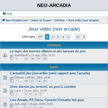
NEO-ARCADIA
FAQ
Neo-Arcadia.com
Index du forum
Général
Jeux vidéo (non arcade)
Jeux vidéo (non arcade)
Page
1
sur
25
1
2
3
4
5
25
Suivant
1209 sujets
…
Annonces
Le topic des bonnes affaires et des baisses de prix
par
RainMakeR
»
13 sept. 2005, 23:22
1
105
106
107
108
…
Sujets
L'actualité des jeux-vidéo (sans rapport avec l'arcade)
par
Dobmec
»
06 déc. 2004, 18:44
1
100
101
102
103
…
Votre dernier jeu terminé, un post à combler
par
Layer
»
16 avr. 2014, 15:18
1
74
75
76
77
…
Live Arcade, PS Store, Console Virtuelle: les jeux
par
dark_eagl'
»
25 janv. 2008, 23:45
1
31
32
33
34
…