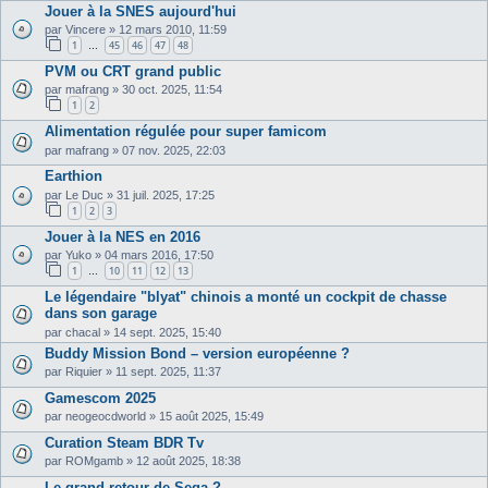
Jouer à la SNES aujourd'hui
par
Vincere
»
12 mars 2010, 11:59
1
45
46
47
48
…
PVM ou CRT grand public
par
mafrang
»
30 oct. 2025, 11:54
1
2
Alimentation régulée pour super famicom
par
mafrang
»
07 nov. 2025, 22:03
Earthion
par
Le Duc
»
31 juil. 2025, 17:25
1
2
3
Jouer à la NES en 2016
par
Yuko
»
04 mars 2016, 17:50
1
10
11
12
13
…
Le légendaire "blyat" chinois a monté un cockpit de chasse
dans son garage
par
chacal
»
14 sept. 2025, 15:40
Buddy Mission Bond – version européenne ?
par
Riquier
»
11 sept. 2025, 11:37
Gamescom 2025
par
neogeocdworld
»
15 août 2025, 15:49
Curation Steam BDR Tv
par
ROMgamb
»
12 août 2025, 18:38
Le grand retour de Sega ?