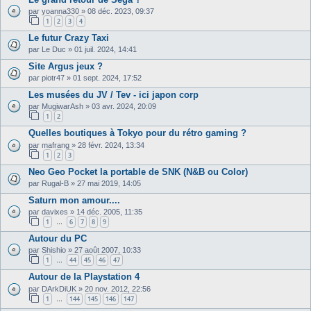
par
yoanna330
»
08 déc. 2023, 09:37
1
2
3
4
Le futur Crazy Taxi
par
Le Duc
»
01 juil. 2024, 14:41
Site Argus jeux ?
par
piotr47
»
01 sept. 2024, 17:52
Les musées du JV / Tev - ici japon corp
par
MugiwarAsh
»
03 avr. 2024, 20:09
1
2
Quelles boutiques à Tokyo pour du rétro gaming ?
par
mafrang
»
28 févr. 2024, 13:34
1
2
3
Neo Geo Pocket la portable de SNK (N&B ou Color)
par
Rugal-B
»
27 mai 2019, 14:05
Saturn mon amour....
par
davixes
»
14 déc. 2005, 11:35
1
6
7
8
9
…
Autour du PC
par
Shishio
»
27 août 2007, 10:33
1
44
45
46
47
…
Autour de la Playstation 4
par
DArkDiUK
»
20 nov. 2012, 22:56
1
144
145
146
147
…