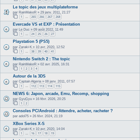
Le topic des jeux multiplateforme
par
RainMakeR
»
29 janv. 2011, 21:27
1
265
266
267
268
…
Evercade VS et EXP : Présentation
par
Le Duc
»
09 août 2022, 11:49
1
24
25
26
27
…
Playstation 5 (PS5)
par
Zaraki-K
»
10 avr. 2020, 12:52
1
38
39
40
41
…
Nintendo Switch 2 : The topic
par
RainMakeR
»
02 avr. 2025, 16:31
1
2
3
4
Autour de la 3DS
par
Captain Algeria
»
08 janv. 2011, 07:57
1
112
113
114
115
…
NEWS 6: Japon, arcade, Emu, Recomp, shopping
par
GyuGyu
»
16 févr. 2026, 20:25
1
2
Consoles PC/Android : Attendre, acheter, racheter ?
par
adol75
»
26 févr. 2024, 21:19
XBox Series X-S
par
Zaraki-K
»
10 avr. 2020, 14:04
1
16
17
18
19
…