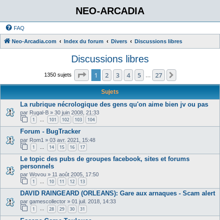
NEO-ARCADIA
FAQ
Neo-Arcadia.com
Index du forum
Divers
Discussions libres
Discussions libres
Page
1
sur
27
1
2
3
4
5
27
Suivant
1350 sujets
…
Sujets
La rubrique nécrologique des gens qu'on aime bien jv ou pas
par
Rugal-B
»
30 juin 2008, 21:33
1
101
102
103
104
…
Forum - BugTracker
par
Rom1
»
03 avr. 2021, 15:48
1
14
15
16
17
…
Le topic des pubs de groupes facebook, sites et forums
personnels
par
Wovou
»
11 août 2005, 17:50
1
10
11
12
13
…
DAVID RAINGEARD (ORLEANS): Gare aux arnaques - Scam alert
par
gamescollector
»
01 juil. 2018, 14:33
1
28
29
30
31
…