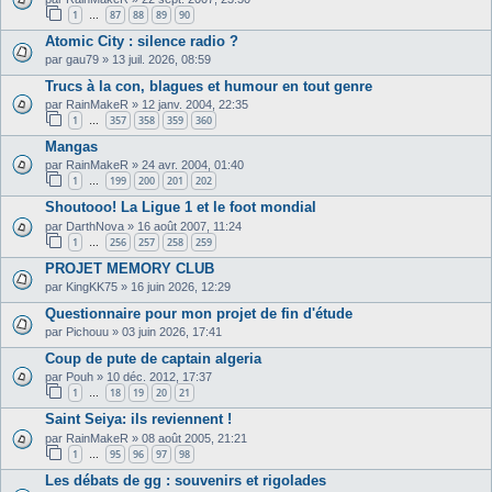
1
87
88
89
90
…
Atomic City : silence radio ?
par
gau79
»
13 juil. 2026, 08:59
Trucs à la con, blagues et humour en tout genre
par
RainMakeR
»
12 janv. 2004, 22:35
1
357
358
359
360
…
Mangas
par
RainMakeR
»
24 avr. 2004, 01:40
1
199
200
201
202
…
Shoutooo! La Ligue 1 et le foot mondial
par
DarthNova
»
16 août 2007, 11:24
1
256
257
258
259
…
PROJET MEMORY CLUB
par
KingKK75
»
16 juin 2026, 12:29
Questionnaire pour mon projet de fin d'étude
par
Pichouu
»
03 juin 2026, 17:41
Coup de pute de captain algeria
par
Pouh
»
10 déc. 2012, 17:37
1
18
19
20
21
…
Saint Seiya: ils reviennent !
par
RainMakeR
»
08 août 2005, 21:21
1
95
96
97
98
…
Les débats de gg : souvenirs et rigolades