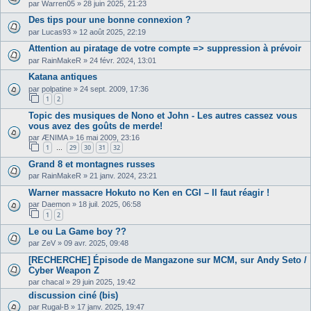
par
Warren05
»
28 juin 2025, 21:23
Des tips pour une bonne connexion ?
par
Lucas93
»
12 août 2025, 22:19
Attention au piratage de votre compte => suppression à prévoir
par
RainMakeR
»
24 févr. 2024, 13:01
Katana antiques
par
polpatine
»
24 sept. 2009, 17:36
1
2
Topic des musiques de Nono et John - Les autres cassez vous
vous avez des goûts de merde!
par
ÆNIMA
»
16 mai 2009, 23:16
1
29
30
31
32
…
Grand 8 et montagnes russes
par
RainMakeR
»
21 janv. 2024, 23:21
Warner massacre Hokuto no Ken en CGI – Il faut réagir !
par
Daemon
»
18 juil. 2025, 06:58
1
2
Le ou La Game boy ??
par
ZeV
»
09 avr. 2025, 09:48
[RECHERCHE] Épisode de Mangazone sur MCM, sur Andy Seto /
Cyber Weapon Z
par
chacal
»
29 juin 2025, 19:42
discussion ciné (bis)
par
Rugal-B
»
17 janv. 2025, 19:47