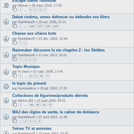
Escape Game Toulouse
par
Wovou
»
28 mars 2015, 17:20
1
4
5
6
7
…
Debat cinéma, venez defoncer ou defendre vos films
par
RainMakeR
»
29 avr. 2005, 01:11
1
526
527
528
529
…
Chasse aux vilains bots
par
RainMakeR
»
22 déc. 2025, 12:40
1
2
Rainmaker découvre la vie chapitre 2 : les Skittles
par
RainMakeR
»
12 nov. 2012, 20:41
1
2
3
4
Topic Musique.
par
In Utero
»
07 sept. 2008, 17:44
1
8
9
10
11
…
le topic du piment
par
mumuladkos
»
29 juil. 2026, 17:20
Collections de figurines/produits dérivés
par
Micka-182
»
13 août 2006, 09:21
1
48
49
50
51
…
MAJ des règles de vente, le cahier de doléance
par
RainMakeR
»
07 août 2022, 12:46
1
2
3
4
5
Séries TV et animées
par
RainMakeR
»
22 sept. 2007, 23:30