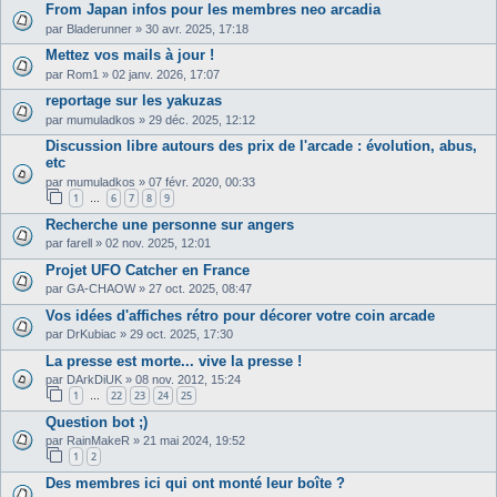
From Japan infos pour les membres neo arcadia
par
Bladerunner
»
30 avr. 2025, 17:18
Mettez vos mails à jour !
par
Rom1
»
02 janv. 2026, 17:07
reportage sur les yakuzas
par
mumuladkos
»
29 déc. 2025, 12:12
Discussion libre autours des prix de l'arcade : évolution, abus,
etc
par
mumuladkos
»
07 févr. 2020, 00:33
1
6
7
8
9
…
Recherche une personne sur angers
par
farell
»
02 nov. 2025, 12:01
Projet UFO Catcher en France
par
GA-CHAOW
»
27 oct. 2025, 08:47
Vos idées d'affiches rétro pour décorer votre coin arcade
par
DrKubiac
»
29 oct. 2025, 17:30
La presse est morte... vive la presse !
par
DArkDiUK
»
08 nov. 2012, 15:24
1
22
23
24
25
…
Question bot ;)
par
RainMakeR
»
21 mai 2024, 19:52
1
2
Des membres ici qui ont monté leur boîte ?