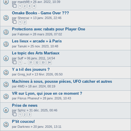
par
maohi98
»
26 avr. 2022, 10:39
1
2
3
4
Omake Books - Game Over ???
par
Sheeraz
»
13 janv. 2026, 22:46
1
2
Protections avec rabats pour Player One
par
Fabman
»
28 mars 2026, 07:02
Les lieux « arcade » à Paris
par
Tanuki
»
25 nov. 2023, 10:48
Le topic des Arts Martiaux
par
Sulf'
»
06 janv. 2011, 14:54
1
31
32
33
34
…
Y a t-il des joueurs ?
par
Greg_kof
»
13 févr. 2026, 05:50
Machines à sous, pousse pièces, UFO catcher et autres
par
4WD
»
18 avr. 2024, 00:19
VR sur Lyon, qui joue en ce moment ?
par
Florus Phaneuf
»
28 janv. 2026, 10:43
Prise de news
par
Sp!nz
»
31 déc. 2025, 00:46
1
2
3
P'tit coucou!
par
Darkneo
»
20 janv. 2026, 13:11