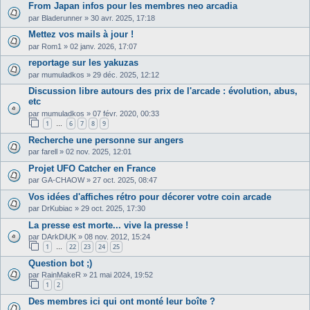
From Japan infos pour les membres neo arcadia
par
Bladerunner
»
30 avr. 2025, 17:18
Mettez vos mails à jour !
par
Rom1
»
02 janv. 2026, 17:07
reportage sur les yakuzas
par
mumuladkos
»
29 déc. 2025, 12:12
Discussion libre autours des prix de l'arcade : évolution, abus,
etc
par
mumuladkos
»
07 févr. 2020, 00:33
1
6
7
8
9
…
Recherche une personne sur angers
par
farell
»
02 nov. 2025, 12:01
Projet UFO Catcher en France
par
GA-CHAOW
»
27 oct. 2025, 08:47
Vos idées d'affiches rétro pour décorer votre coin arcade
par
DrKubiac
»
29 oct. 2025, 17:30
La presse est morte... vive la presse !
par
DArkDiUK
»
08 nov. 2012, 15:24
1
22
23
24
25
…
Question bot ;)
par
RainMakeR
»
21 mai 2024, 19:52
1
2
Des membres ici qui ont monté leur boîte ?