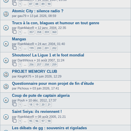
1
87
88
89
90
…
Atomic City : silence radio ?
par
gau79
»
13 juil. 2026, 08:59
Trucs à la con, blagues et humour en tout genre
par
RainMakeR
»
12 janv. 2004, 22:35
1
357
358
359
360
…
Mangas
par
RainMakeR
»
24 avr. 2004, 01:40
1
199
200
201
202
…
Shoutooo! La Ligue 1 et le foot mondial
par
DarthNova
»
16 août 2007, 11:24
1
256
257
258
259
…
PROJET MEMORY CLUB
par
KingKK75
»
16 juin 2026, 12:29
Questionnaire pour mon projet de fin d'étude
par
Pichouu
»
03 juin 2026, 17:41
Coup de pute de captain algeria
par
Pouh
»
10 déc. 2012, 17:37
1
18
19
20
21
…
Saint Seiya: ils reviennent !
par
RainMakeR
»
08 août 2005, 21:21
1
95
96
97
98
…
Les débats de gg : souvenirs et rigolades