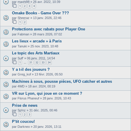
par
maohi98
»
26 avr. 2022, 10:39
1
2
3
4
Omake Books - Game Over ???
par
Sheeraz
»
13 janv. 2026, 22:46
1
2
Protections avec rabats pour Player One
par
Fabman
»
28 mars 2026, 07:02
Les lieux « arcade » à Paris
par
Tanuki
»
25 nov. 2023, 10:48
Le topic des Arts Martiaux
par
Sulf'
»
06 janv. 2011, 14:54
1
31
32
33
34
…
Y a t-il des joueurs ?
par
Greg_kof
»
13 févr. 2026, 05:50
Machines à sous, pousse pièces, UFO catcher et autres
par
4WD
»
18 avr. 2024, 00:19
VR sur Lyon, qui joue en ce moment ?
par
Florus Phaneuf
»
28 janv. 2026, 10:43
Prise de news
par
Sp!nz
»
31 déc. 2025, 00:46
1
2
3
P'tit coucou!
par
Darkneo
»
20 janv. 2026, 13:11