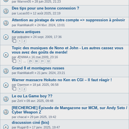
par
Warren05
»
28 juin 2025, 21:23
Des tips pour une bonne connexion ?
par
Lucas93
»
12 août 2025, 22:19
Attention au piratage de votre compte => suppression à prévoir
par
RainMakeR
»
24 févr. 2024, 13:01
Katana antiques
par
polpatine
»
24 sept. 2009, 17:36
1
2
Topic des musiques de Nono et John - Les autres cassez vous
vous avez des goûts de merde!
par
ÆNIMA
»
16 mai 2009, 23:16
1
29
30
31
32
…
Grand 8 et montagnes russes
par
RainMakeR
»
21 janv. 2024, 23:21
Warner massacre Hokuto no Ken en CGI – Il faut réagir !
par
Daemon
»
18 juil. 2025, 06:58
1
2
Le ou La Game boy ??
par
ZeV
»
09 avr. 2025, 09:48
[RECHERCHE] Épisode de Mangazone sur MCM, sur Andy Seto /
Cyber Weapon Z
par
chacal
»
29 juin 2025, 19:42
discussion ciné (bis)
par
Rugal-B
»
17 janv. 2025, 19:47