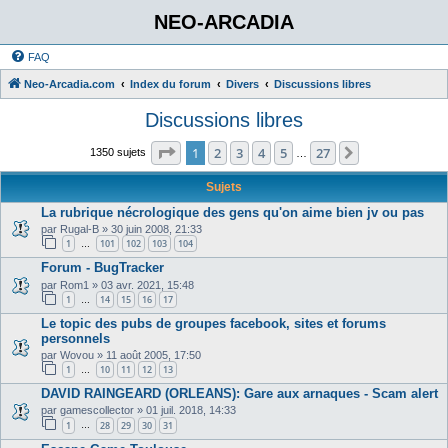
NEO-ARCADIA
FAQ
Neo-Arcadia.com
Index du forum
Divers
Discussions libres
Discussions libres
Page
1
sur
27
1
2
3
4
5
27
Suivant
1350 sujets
…
Sujets
La rubrique nécrologique des gens qu'on aime bien jv ou pas
par
Rugal-B
»
30 juin 2008, 21:33
1
101
102
103
104
…
Forum - BugTracker
par
Rom1
»
03 avr. 2021, 15:48
1
14
15
16
17
…
Le topic des pubs de groupes facebook, sites et forums
personnels
par
Wovou
»
11 août 2005, 17:50
1
10
11
12
13
…
DAVID RAINGEARD (ORLEANS): Gare aux arnaques - Scam alert
par
gamescollector
»
01 juil. 2018, 14:33
1
28
29
30
31
…