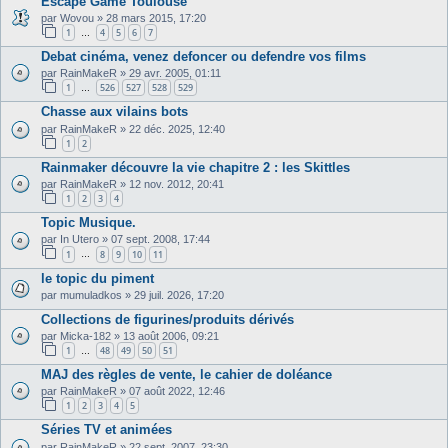
Escape Game Toulouse
par
Wovou
»
28 mars 2015, 17:20
1
4
5
6
7
…
Debat cinéma, venez defoncer ou defendre vos films
par
RainMakeR
»
29 avr. 2005, 01:11
1
526
527
528
529
…
Chasse aux vilains bots
par
RainMakeR
»
22 déc. 2025, 12:40
1
2
Rainmaker découvre la vie chapitre 2 : les Skittles
par
RainMakeR
»
12 nov. 2012, 20:41
1
2
3
4
Topic Musique.
par
In Utero
»
07 sept. 2008, 17:44
1
8
9
10
11
…
le topic du piment
par
mumuladkos
»
29 juil. 2026, 17:20
Collections de figurines/produits dérivés
par
Micka-182
»
13 août 2006, 09:21
1
48
49
50
51
…
MAJ des règles de vente, le cahier de doléance
par
RainMakeR
»
07 août 2022, 12:46
1
2
3
4
5
Séries TV et animées
par
RainMakeR
»
22 sept. 2007, 23:30