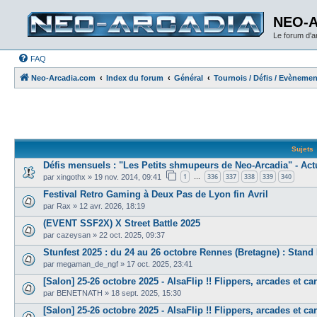
NEO-
Le forum d'
FAQ
Neo-Arcadia.com
Index du forum
Général
Tournois / Défis / Evèneme
Sujets
Défis mensuels : "Les Petits shmupeurs de Neo-Arcadia" - Act
1
336
337
338
339
340
par
xingothx
»
19 nov. 2014, 09:41
…
Festival Retro Gaming à Deux Pas de Lyon fin Avril
par
Rax
»
12 avr. 2026, 18:19
(EVENT SSF2X) X Street Battle 2025
par
cazeysan
»
22 oct. 2025, 09:37
Stunfest 2025 : du 24 au 26 octobre Rennes (Bretagne) : Stan
par
megaman_de_ngf
»
17 oct. 2025, 23:41
[Salon] 25-26 octobre 2025 - AlsaFlip !! Flippers, arcades et carita
par
BENETNATH
»
18 sept. 2025, 15:30
[Salon] 25-26 octobre 2025 - AlsaFlip !! Flippers, arcades et carita