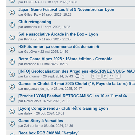
par
BENETNATH
»
18 sept. 2025, 18:08
Japan Game Festival Les 8 et 9 Novembre sur Lyon
par
Gilles_Fx
»
14 sept. 2025, 19:28
Club retrogaming
par
arnmess
»
11 sept. 2025, 18:03
Salle associative Arcade in the Box – Lyon
par
KingKK75
»
11 août 2025, 21:35
HSF Summer: ça commence dès demain 🔥
par
GyuGyu
»
22 mai 2025, 14:30
Retro Game Alpes 2025 : 16ème édition - Grenoble
par
karbone
»
14 mai 2025, 15:18
[INFO] Geolocalisation des Arcadiens -INSCRIVEZ VOUS- MAJ
1
9
10
11
12
13
par
kungfoune
»
26 sept. 2014, 02:43
…
Games in Cholet 3-4 mai 2025 Cholet (49, Pays de la Loire) S
par
megaman_de_ngf
»
23 avr. 2025, 02:47
[Proche LYON] Festival RETROGAMING les 10 et 11 mai 🥳
par
RetroPolo
»
16 avr. 2025, 21:52
[Lyon] Compte rendu - Club Rétro Gaming Lyon
par
djalex
»
26 oct. 2024, 18:01
Game Story à Versailles
par
Zzirconium
»
03 déc. 2024, 14:36
Recalbox RGB JAMMA "Netplay"