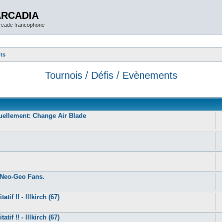
ARCADIA
arcade francophone
nts
Tournois / Défis / Evènements
uellement: Change Air Blade
d Neo-Geo Fans.
tif !! - Illkirch (67)
tif !! - Illkirch (67)