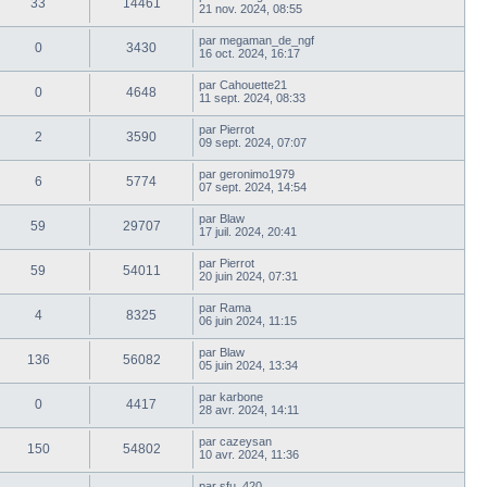
33
14461
21 nov. 2024, 08:55
par
megaman_de_ngf
0
3430
16 oct. 2024, 16:17
par
Cahouette21
0
4648
11 sept. 2024, 08:33
par
Pierrot
2
3590
09 sept. 2024, 07:07
par
geronimo1979
6
5774
07 sept. 2024, 14:54
par
Blaw
59
29707
17 juil. 2024, 20:41
par
Pierrot
59
54011
20 juin 2024, 07:31
par
Rama
4
8325
06 juin 2024, 11:15
par
Blaw
136
56082
05 juin 2024, 13:34
par
karbone
0
4417
28 avr. 2024, 14:11
par
cazeysan
150
54802
10 avr. 2024, 11:36
par
sfu_420