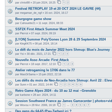
1
2
par
christ88
»
20 juin 2024, 18:25
Festival RETROPLAY 19 et 20 OCT 2024 LE GAVRE (44)
par
megaman_de_ngf
»
16 oct. 2024, 16:17
Bourgogne game show
par
Cahouette21
»
11 sept. 2024, 08:33
SSF2X First Attack Summer Meet 2024
par
Pierrot
»
07 sept. 2024, 09:19
[LYON] Summer Poly'Gones Lyon 28 & 29 Septembre 2024
par
KingKK75
»
08 juil. 2024, 18:14
Le défi du mois de Janvier 2022 hors Shmup: Blue's Journey
1
2
3
par
Ysi
»
30 déc. 2021, 17:21
Nouvelle Asso Arcade: First Attack
1
2
3
par
Pierrot
»
18 sept. 2017, 12:10
Atelier retrogaming le 17/06 dans le 77
par
Mast3rSama
»
15 juin 2022, 22:16
Les défis du mois de Neo-Arcadia hors Shmup: Avril 22 : Elev
1
2
3
4
5
6
par
Sunn
»
01 avr. 2022, 14:44
Retro Game Alpes 2024 - du 10 au 12 mai ~Grenoble
par
karbone
»
28 avr. 2024, 14:11
Session Southwest France au James Gamecenter | photos+vi
1
3
4
5
6
7
par
Wovou
»
28 févr. 2006, 16:18
…
Des gens du 64-65 (Pau-Tarbes) ici ?