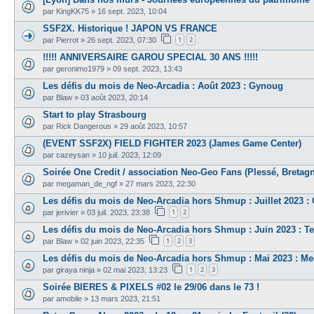
par
KingKK75
»
16 sept. 2023, 10:04
SSF2X. Historique ! JAPON VS FRANCE
1
2
par
Pierrot
»
26 sept. 2023, 07:30
!!!!! ANNIVERSAIRE GAROU SPECIAL 30 ANS !!!!!
par
geronimo1979
»
09 sept. 2023, 13:43
Les défis du mois de Neo-Arcadia : Août 2023 : Gynoug
par
Blaw
»
03 août 2023, 20:14
Start to play Strasbourg
par
Rick Dangerous
»
29 août 2023, 10:57
(EVENT SSF2X) FIELD FIGHTER 2023 (James Game Center)
par
cazeysan
»
10 juil. 2023, 12:09
Soirée One Credit / association Neo-Geo Fans (Plessé, Bretagne
par
megaman_de_ngf
»
27 mars 2023, 22:30
Les défis du mois de Neo-Arcadia hors Shmup : Juillet 2023 :
1
2
par
jerivier
»
03 juil. 2023, 23:38
Les défis du mois de Neo-Arcadia hors Shmup : Juin 2023 : Te
1
2
3
par
Blaw
»
02 juin 2023, 22:35
Les défis du mois de Neo-Arcadia hors Shmup : Mai 2023 : 
1
2
3
par
giraya ninja
»
02 mai 2023, 13:23
Soirée BIERES & PIXELS #02 le 29/06 dans le 73 !
par
amobile
»
13 mars 2023, 21:51