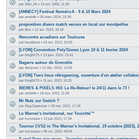
par
Shin_64
»
14 oct. 2006, 11:06
[ANNECY] Festival NuméricA - 9 & 10 Mars 2024
par
amobile
»
06 mars 2024, 15:39
proposition divers match versus en local sur montpellier
par
tifus
»
12 avr. 2023, 16:18
Rencontre arcadiens sur Toulouse
par
beudbeud
»
03 avr. 2023, 20:59
[LYON] Convention Poly'Gones Lyon 10 & 11 fevrier 2024
par
KingKK75
»
13 janv. 2024, 23:41
Bagarre autour de Grenoble
par
dionysos
»
12 déc. 2023, 13:59
[LYON] Tiers lieux rétrogaming, ouverture d'un atelier collabor
par
KingKK75
»
11 oct. 2023, 10:25
BIERES & PIXELS #03: Le Re-Retour! le 24/11 dans le 73 !
par
amobile
»
16 nov. 2023, 11:09
Mr Nutz sur Switch ?
par
Mug Superstar
»
19 nov. 2023, 17:18
Le Warner's Invitational, sur Touichte™
par
kurosawa
»
13 juin 2023, 17:34
Tournoi CVS2 in The Warner's Invitational, 19 octobre (2023), 
par
kurosawa
»
06 oct. 2023, 09:06
[Lyon] Dans nos murs - Journées européennes du patrimoine