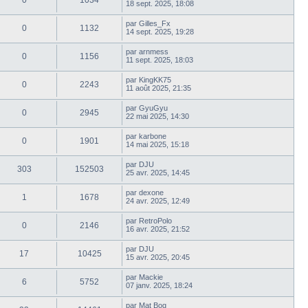
0
1034
18 sept. 2025, 18:08
par
Gilles_Fx
0
1132
14 sept. 2025, 19:28
par
arnmess
0
1156
11 sept. 2025, 18:03
par
KingKK75
0
2243
11 août 2025, 21:35
par
GyuGyu
0
2945
22 mai 2025, 14:30
par
karbone
0
1901
14 mai 2025, 15:18
par
DJU
303
152503
25 avr. 2025, 14:45
par
dexone
1
1678
24 avr. 2025, 12:49
par
RetroPolo
0
2146
16 avr. 2025, 21:52
par
DJU
17
10425
15 avr. 2025, 20:45
par
Mackie
6
5752
07 janv. 2025, 18:24
par
Mat Bog