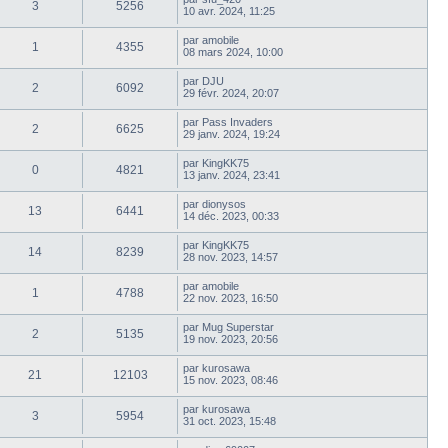
3
5256
10 avr. 2024, 11:25
par
amobile
1
4355
08 mars 2024, 10:00
par
DJU
2
6092
29 févr. 2024, 20:07
par
Pass Invaders
2
6625
29 janv. 2024, 19:24
par
KingKK75
0
4821
13 janv. 2024, 23:41
par
dionysos
13
6441
14 déc. 2023, 00:33
par
KingKK75
14
8239
28 nov. 2023, 14:57
par
amobile
1
4788
22 nov. 2023, 16:50
par
Mug Superstar
2
5135
19 nov. 2023, 20:56
par
kurosawa
21
12103
15 nov. 2023, 08:46
par
kurosawa
3
5954
31 oct. 2023, 15:48