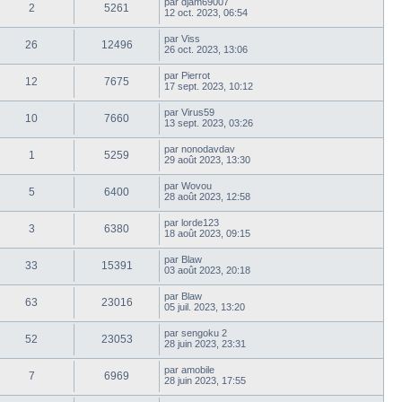
par
djam69007
2
5261
12 oct. 2023, 06:54
par
Viss
26
12496
26 oct. 2023, 13:06
par
Pierrot
12
7675
17 sept. 2023, 10:12
par
Virus59
10
7660
13 sept. 2023, 03:26
par
nonodavdav
1
5259
29 août 2023, 13:30
par
Wovou
5
6400
28 août 2023, 12:58
par
lorde123
3
6380
18 août 2023, 09:15
par
Blaw
33
15391
03 août 2023, 20:18
par
Blaw
63
23016
05 juil. 2023, 13:20
par
sengoku 2
52
23053
28 juin 2023, 23:31
par
amobile
7
6969
28 juin 2023, 17:55