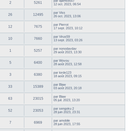
par
djam69007
2
5261
12 oct. 2023, 06:54
par
Viss
26
12495
26 oct. 2023, 13:06
par
Pierrot
12
7675
17 sept. 2023, 10:12
par
Virus59
10
7660
13 sept. 2023, 03:26
par
nonodavdav
1
5257
29 août 2023, 13:30
par
Wovou
5
6400
28 août 2023, 12:58
par
lorde123
3
6380
18 août 2023, 09:15
par
Blaw
33
15389
03 août 2023, 20:18
par
Blaw
63
23015
05 juil. 2023, 13:20
par
sengoku 2
52
23053
28 juin 2023, 23:31
par
amobile
7
6969
28 juin 2023, 17:55