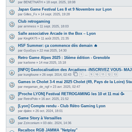
par
BENETNATH
»
18 sept. 2025, 18:08
Japan Game Festival Les 8 et 9 Novembre sur Lyon
par
Gilles_Fx
»
14 sept. 2025, 19:28
Club retrogaming
par
arnmess
»
11 sept. 2025, 18:03
Salle associative Arcade in the Box – Lyon
par
KingKK75
»
11 août 2025, 21:35
HSF Summer: ça commence dès demain 🔥
par
GyuGyu
»
22 mai 2025, 14:30
Retro Game Alpes 2025 : 16ème édition - Grenoble
par
karbone
»
14 mai 2025, 15:18
[INFO] Geolocalisation des Arcadiens -INSCRIVEZ VOUS- MAJ
1
9
10
11
12
13
par
kungfoune
»
26 sept. 2014, 02:43
…
Games in Cholet 3-4 mai 2025 Cholet (49, Pays de la Loire) S
par
megaman_de_ngf
»
23 avr. 2025, 02:47
[Proche LYON] Festival RETROGAMING les 10 et 11 mai 🥳
par
RetroPolo
»
16 avr. 2025, 21:52
[Lyon] Compte rendu - Club Rétro Gaming Lyon
par
djalex
»
26 oct. 2024, 18:01
Game Story à Versailles
par
Zzirconium
»
03 déc. 2024, 14:36
Recalbox RGB JAMMA "Netplay"