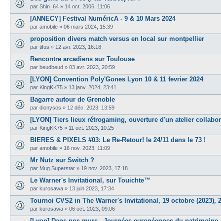
par
Shin_64
»
14 oct. 2006, 11:06
[ANNECY] Festival NuméricA - 9 & 10 Mars 2024
par
amobile
»
06 mars 2024, 15:39
proposition divers match versus en local sur montpellier
par
tifus
»
12 avr. 2023, 16:18
Rencontre arcadiens sur Toulouse
par
beudbeud
»
03 avr. 2023, 20:59
[LYON] Convention Poly'Gones Lyon 10 & 11 fevrier 2024
par
KingKK75
»
13 janv. 2024, 23:41
Bagarre autour de Grenoble
par
dionysos
»
12 déc. 2023, 13:59
[LYON] Tiers lieux rétrogaming, ouverture d'un atelier collabor
par
KingKK75
»
11 oct. 2023, 10:25
BIERES & PIXELS #03: Le Re-Retour! le 24/11 dans le 73 !
par
amobile
»
16 nov. 2023, 11:09
Mr Nutz sur Switch ?
par
Mug Superstar
»
19 nov. 2023, 17:18
Le Warner's Invitational, sur Touichte™
par
kurosawa
»
13 juin 2023, 17:34
Tournoi CVS2 in The Warner's Invitational, 19 octobre (2023), 
par
kurosawa
»
06 oct. 2023, 09:06
[Lyon] Dans nos murs - Journées européennes du patrimoine