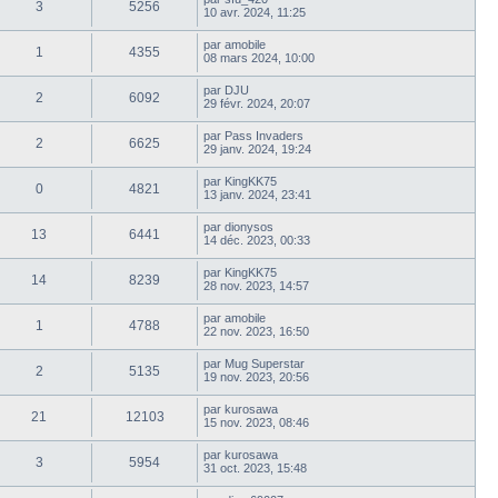
3
5256
10 avr. 2024, 11:25
par
amobile
1
4355
08 mars 2024, 10:00
par
DJU
2
6092
29 févr. 2024, 20:07
par
Pass Invaders
2
6625
29 janv. 2024, 19:24
par
KingKK75
0
4821
13 janv. 2024, 23:41
par
dionysos
13
6441
14 déc. 2023, 00:33
par
KingKK75
14
8239
28 nov. 2023, 14:57
par
amobile
1
4788
22 nov. 2023, 16:50
par
Mug Superstar
2
5135
19 nov. 2023, 20:56
par
kurosawa
21
12103
15 nov. 2023, 08:46
par
kurosawa
3
5954
31 oct. 2023, 15:48