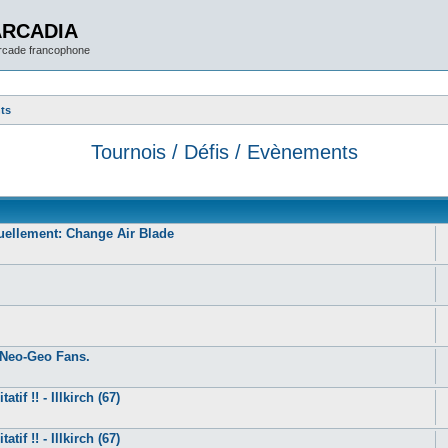
ARCADIA
arcade francophone
nts
Tournois / Défis / Evènements
uellement: Change Air Blade
d Neo-Geo Fans.
tif !! - Illkirch (67)
tif !! - Illkirch (67)