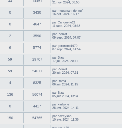
33
14461
21 nov. 2024, 08:55
par
megaman_de_ngf
0
3430
16 oct. 2024, 16:17
par
Cahouette21
0
4647
11 sept. 2024, 08:33
par
Pierrot
2
3590
09 sept. 2024, 07:07
par
geronimo1979
6
5774
07 sept. 2024, 14:54
par
Blaw
59
29707
17 juil. 2024, 20:41
par
Pierrot
59
54011
20 juin 2024, 07:31
par
Rama
4
8325
06 juin 2024, 11:15
par
Blaw
136
56074
05 juin 2024, 13:34
par
karbone
0
4417
28 avr. 2024, 14:11
par
cazeysan
150
54765
10 avr. 2024, 11:36
par
sfu_420