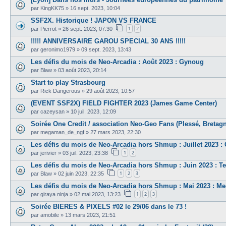
par
KingKK75
»
16 sept. 2023, 10:04
SSF2X. Historique ! JAPON VS FRANCE
1
2
par
Pierrot
»
26 sept. 2023, 07:30
!!!!! ANNIVERSAIRE GAROU SPECIAL 30 ANS !!!!!
par
geronimo1979
»
09 sept. 2023, 13:43
Les défis du mois de Neo-Arcadia : Août 2023 : Gynoug
par
Blaw
»
03 août 2023, 20:14
Start to play Strasbourg
par
Rick Dangerous
»
29 août 2023, 10:57
(EVENT SSF2X) FIELD FIGHTER 2023 (James Game Center)
par
cazeysan
»
10 juil. 2023, 12:09
Soirée One Credit / association Neo-Geo Fans (Plessé, Bretagne
par
megaman_de_ngf
»
27 mars 2023, 22:30
Les défis du mois de Neo-Arcadia hors Shmup : Juillet 2023 :
1
2
par
jerivier
»
03 juil. 2023, 23:38
Les défis du mois de Neo-Arcadia hors Shmup : Juin 2023 : Te
1
2
3
par
Blaw
»
02 juin 2023, 22:35
Les défis du mois de Neo-Arcadia hors Shmup : Mai 2023 : 
1
2
3
par
giraya ninja
»
02 mai 2023, 13:23
Soirée BIERES & PIXELS #02 le 29/06 dans le 73 !
par
amobile
»
13 mars 2023, 21:51