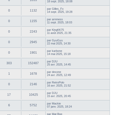
0
1033
18 sept. 2025, 18:08
par
Gilles_Fx
0
1132
14 sept. 2025, 19:28
par
arnmess
0
1155
11 sept. 2025, 18:03
par
KingKK75
0
2243
11 août 2025, 21:35
par
GyuGyu
0
2945
22 mai 2025, 14:30
par
karbone
0
1901
14 mai 2025, 15:18
par
DJU
303
152487
25 avr. 2025, 14:45
par
dexone
1
1678
24 avr. 2025, 12:49
par
RetroPolo
0
2146
16 avr. 2025, 21:52
par
DJU
17
10425
15 avr. 2025, 20:45
par
Mackie
6
5752
07 janv. 2025, 18:24
par
Mat Bog