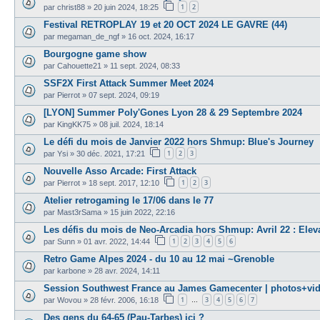
1
2
par
christ88
»
20 juin 2024, 18:25
Festival RETROPLAY 19 et 20 OCT 2024 LE GAVRE (44)
par
megaman_de_ngf
»
16 oct. 2024, 16:17
Bourgogne game show
par
Cahouette21
»
11 sept. 2024, 08:33
SSF2X First Attack Summer Meet 2024
par
Pierrot
»
07 sept. 2024, 09:19
[LYON] Summer Poly'Gones Lyon 28 & 29 Septembre 2024
par
KingKK75
»
08 juil. 2024, 18:14
Le défi du mois de Janvier 2022 hors Shmup: Blue's Journey
1
2
3
par
Ysi
»
30 déc. 2021, 17:21
Nouvelle Asso Arcade: First Attack
1
2
3
par
Pierrot
»
18 sept. 2017, 12:10
Atelier retrogaming le 17/06 dans le 77
par
Mast3rSama
»
15 juin 2022, 22:16
Les défis du mois de Neo-Arcadia hors Shmup: Avril 22 : Elev
1
2
3
4
5
6
par
Sunn
»
01 avr. 2022, 14:44
Retro Game Alpes 2024 - du 10 au 12 mai ~Grenoble
par
karbone
»
28 avr. 2024, 14:11
Session Southwest France au James Gamecenter | photos+vi
1
3
4
5
6
7
par
Wovou
»
28 févr. 2006, 16:18
…
Des gens du 64-65 (Pau-Tarbes) ici ?