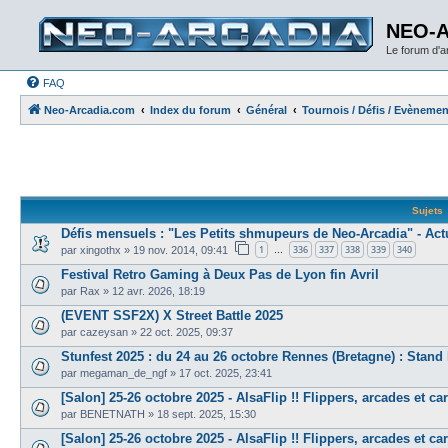
NEO-
Le forum d'
FAQ
Neo-Arcadia.com
Index du forum
Général
Tournois / Défis / Evèneme
Sujets
Défis mensuels : "Les Petits shmupeurs de Neo-Arcadia" - Act
1
336
337
338
339
340
par
xingothx
»
19 nov. 2014, 09:41
…
Festival Retro Gaming à Deux Pas de Lyon fin Avril
par
Rax
»
12 avr. 2026, 18:19
(EVENT SSF2X) X Street Battle 2025
par
cazeysan
»
22 oct. 2025, 09:37
Stunfest 2025 : du 24 au 26 octobre Rennes (Bretagne) : Stan
par
megaman_de_ngf
»
17 oct. 2025, 23:41
[Salon] 25-26 octobre 2025 - AlsaFlip !! Flippers, arcades et carita
par
BENETNATH
»
18 sept. 2025, 15:30
[Salon] 25-26 octobre 2025 - AlsaFlip !! Flippers, arcades et carita