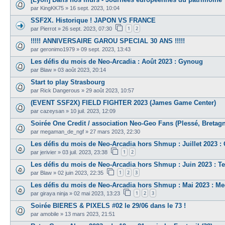
par
KingKK75
»
16 sept. 2023, 10:04
SSF2X. Historique ! JAPON VS FRANCE
1
2
par
Pierrot
»
26 sept. 2023, 07:30
!!!!! ANNIVERSAIRE GAROU SPECIAL 30 ANS !!!!!
par
geronimo1979
»
09 sept. 2023, 13:43
Les défis du mois de Neo-Arcadia : Août 2023 : Gynoug
par
Blaw
»
03 août 2023, 20:14
Start to play Strasbourg
par
Rick Dangerous
»
29 août 2023, 10:57
(EVENT SSF2X) FIELD FIGHTER 2023 (James Game Center)
par
cazeysan
»
10 juil. 2023, 12:09
Soirée One Credit / association Neo-Geo Fans (Plessé, Bretagne
par
megaman_de_ngf
»
27 mars 2023, 22:30
Les défis du mois de Neo-Arcadia hors Shmup : Juillet 2023 :
1
2
par
jerivier
»
03 juil. 2023, 23:38
Les défis du mois de Neo-Arcadia hors Shmup : Juin 2023 : Te
1
2
3
par
Blaw
»
02 juin 2023, 22:35
Les défis du mois de Neo-Arcadia hors Shmup : Mai 2023 : 
1
2
3
par
giraya ninja
»
02 mai 2023, 13:23
Soirée BIERES & PIXELS #02 le 29/06 dans le 73 !
par
amobile
»
13 mars 2023, 21:51