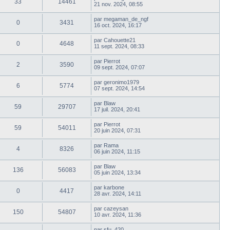
33
14461
21 nov. 2024, 08:55
par
megaman_de_ngf
0
3431
16 oct. 2024, 16:17
par
Cahouette21
0
4648
11 sept. 2024, 08:33
par
Pierrot
2
3590
09 sept. 2024, 07:07
par
geronimo1979
6
5774
07 sept. 2024, 14:54
par
Blaw
59
29707
17 juil. 2024, 20:41
par
Pierrot
59
54011
20 juin 2024, 07:31
par
Rama
4
8326
06 juin 2024, 11:15
par
Blaw
136
56083
05 juin 2024, 13:34
par
karbone
0
4417
28 avr. 2024, 14:11
par
cazeysan
150
54807
10 avr. 2024, 11:36
par
sfu_420