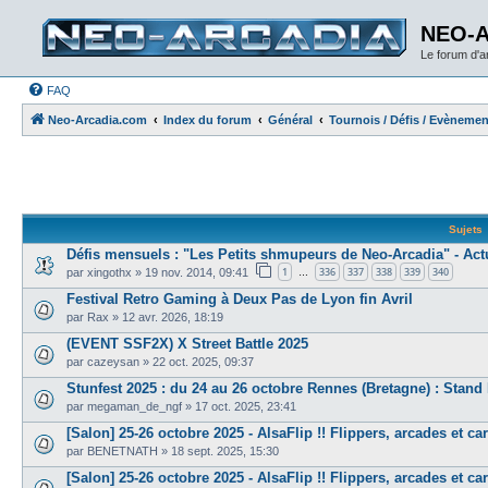
NEO-
Le forum d'
FAQ
Neo-Arcadia.com
Index du forum
Général
Tournois / Défis / Evèneme
Sujets
Défis mensuels : "Les Petits shmupeurs de Neo-Arcadia" - Act
1
336
337
338
339
340
par
xingothx
»
19 nov. 2014, 09:41
…
Festival Retro Gaming à Deux Pas de Lyon fin Avril
par
Rax
»
12 avr. 2026, 18:19
(EVENT SSF2X) X Street Battle 2025
par
cazeysan
»
22 oct. 2025, 09:37
Stunfest 2025 : du 24 au 26 octobre Rennes (Bretagne) : Stan
par
megaman_de_ngf
»
17 oct. 2025, 23:41
[Salon] 25-26 octobre 2025 - AlsaFlip !! Flippers, arcades et carita
par
BENETNATH
»
18 sept. 2025, 15:30
[Salon] 25-26 octobre 2025 - AlsaFlip !! Flippers, arcades et carita