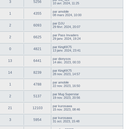
3
5256
10 avr. 2024, 11:25
par
amobile
1
4355
08 mars 2024, 10:00
par
DJU
2
6093
29 févr. 2024, 20:07
par
Pass Invaders
2
6625
29 janv. 2024, 19:24
par
KingKK75
0
4821
13 janv. 2024, 23:41
par
dionysos
13
6441
14 déc. 2023, 00:33
par
KingKK75
14
8239
28 nov. 2023, 14:57
par
amobile
1
4788
22 nov. 2023, 16:50
par
Mug Superstar
2
5137
19 nov. 2023, 20:56
par
kurosawa
21
12103
15 nov. 2023, 08:46
par
kurosawa
3
5954
31 oct. 2023, 15:48