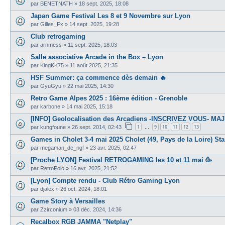
par
BENETNATH
»
18 sept. 2025, 18:08
Japan Game Festival Les 8 et 9 Novembre sur Lyon
par
Gilles_Fx
»
14 sept. 2025, 19:28
Club retrogaming
par
arnmess
»
11 sept. 2025, 18:03
Salle associative Arcade in the Box – Lyon
par
KingKK75
»
11 août 2025, 21:35
HSF Summer: ça commence dès demain 🔥
par
GyuGyu
»
22 mai 2025, 14:30
Retro Game Alpes 2025 : 16ème édition - Grenoble
par
karbone
»
14 mai 2025, 15:18
[INFO] Geolocalisation des Arcadiens -INSCRIVEZ VOUS- MAJ
1
9
10
11
12
13
par
kungfoune
»
26 sept. 2014, 02:43
…
Games in Cholet 3-4 mai 2025 Cholet (49, Pays de la Loire) S
par
megaman_de_ngf
»
23 avr. 2025, 02:47
[Proche LYON] Festival RETROGAMING les 10 et 11 mai 🥳
par
RetroPolo
»
16 avr. 2025, 21:52
[Lyon] Compte rendu - Club Rétro Gaming Lyon
par
djalex
»
26 oct. 2024, 18:01
Game Story à Versailles
par
Zzirconium
»
03 déc. 2024, 14:36
Recalbox RGB JAMMA "Netplay"