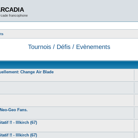
ARCADIA
arcade francophone
nts
Tournois / Défis / Evènements
uellement: Change Air Blade
d Neo-Geo Fans.
tif !! - Illkirch (67)
tif !! - Illkirch (67)