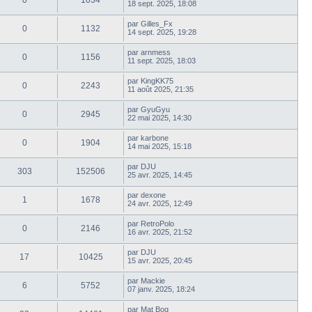
0
1034
18 sept. 2025, 18:08
par
Gilles_Fx
0
1132
14 sept. 2025, 19:28
par
arnmess
0
1156
11 sept. 2025, 18:03
par
KingKK75
0
2243
11 août 2025, 21:35
par
GyuGyu
0
2945
22 mai 2025, 14:30
par
karbone
0
1904
14 mai 2025, 15:18
par
DJU
303
152506
25 avr. 2025, 14:45
par
dexone
1
1678
24 avr. 2025, 12:49
par
RetroPolo
0
2146
16 avr. 2025, 21:52
par
DJU
17
10425
15 avr. 2025, 20:45
par
Mackie
6
5752
07 janv. 2025, 18:24
par
Mat Bog