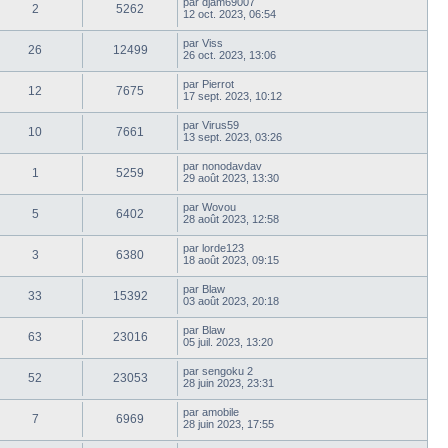
par
djam69007
2
5262
12 oct. 2023, 06:54
par
Viss
26
12499
26 oct. 2023, 13:06
par
Pierrot
12
7675
17 sept. 2023, 10:12
par
Virus59
10
7661
13 sept. 2023, 03:26
par
nonodavdav
1
5259
29 août 2023, 13:30
par
Wovou
5
6402
28 août 2023, 12:58
par
lorde123
3
6380
18 août 2023, 09:15
par
Blaw
33
15392
03 août 2023, 20:18
par
Blaw
63
23016
05 juil. 2023, 13:20
par
sengoku 2
52
23053
28 juin 2023, 23:31
par
amobile
7
6969
28 juin 2023, 17:55