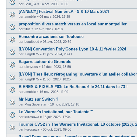
par
Shin_64
»
14 oct. 2006, 11:06
[ANNECY] Festival NuméricA - 9 & 10 Mars 2024
par
amobile
»
06 mars 2024, 15:39
proposition divers match versus en local sur montpellier
par
tifus
»
12 avr. 2023, 16:18
Rencontre arcadiens sur Toulouse
par
beudbeud
»
03 avr. 2023, 20:59
[LYON] Convention Poly'Gones Lyon 10 & 11 fevrier 2024
par
KingKK75
»
13 janv. 2024, 23:41
Bagarre autour de Grenoble
par
dionysos
»
12 déc. 2023, 13:59
[LYON] Tiers lieux rétrogaming, ouverture d'un atelier collabor
par
KingKK75
»
11 oct. 2023, 10:25
BIERES & PIXELS #03: Le Re-Retour! le 24/11 dans le 73 !
par
amobile
»
16 nov. 2023, 11:09
Mr Nutz sur Switch ?
par
Mug Superstar
»
19 nov. 2023, 17:18
Le Warner's Invitational, sur Touichte™
par
kurosawa
»
13 juin 2023, 17:34
Tournoi CVS2 in The Warner's Invitational, 19 octobre (2023), 
par
kurosawa
»
06 oct. 2023, 09:06
[Lyon] Dans nos murs - Journées européennes du patrimoine