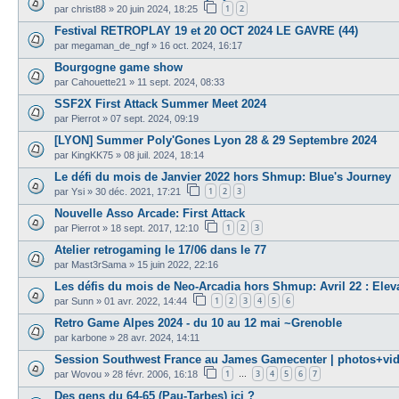
1
2
par
christ88
»
20 juin 2024, 18:25
Festival RETROPLAY 19 et 20 OCT 2024 LE GAVRE (44)
par
megaman_de_ngf
»
16 oct. 2024, 16:17
Bourgogne game show
par
Cahouette21
»
11 sept. 2024, 08:33
SSF2X First Attack Summer Meet 2024
par
Pierrot
»
07 sept. 2024, 09:19
[LYON] Summer Poly'Gones Lyon 28 & 29 Septembre 2024
par
KingKK75
»
08 juil. 2024, 18:14
Le défi du mois de Janvier 2022 hors Shmup: Blue's Journey
1
2
3
par
Ysi
»
30 déc. 2021, 17:21
Nouvelle Asso Arcade: First Attack
1
2
3
par
Pierrot
»
18 sept. 2017, 12:10
Atelier retrogaming le 17/06 dans le 77
par
Mast3rSama
»
15 juin 2022, 22:16
Les défis du mois de Neo-Arcadia hors Shmup: Avril 22 : Elev
1
2
3
4
5
6
par
Sunn
»
01 avr. 2022, 14:44
Retro Game Alpes 2024 - du 10 au 12 mai ~Grenoble
par
karbone
»
28 avr. 2024, 14:11
Session Southwest France au James Gamecenter | photos+vi
1
3
4
5
6
7
par
Wovou
»
28 févr. 2006, 16:18
…
Des gens du 64-65 (Pau-Tarbes) ici ?