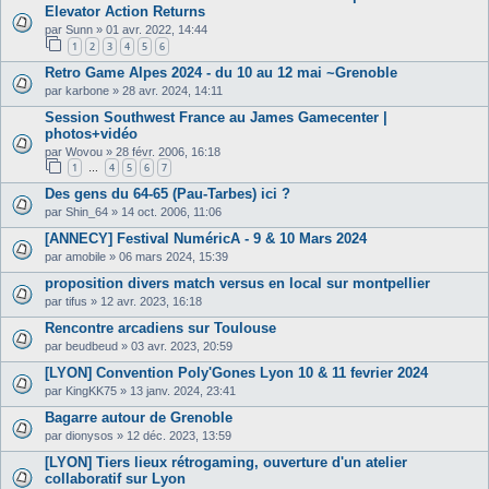
Elevator Action Returns
par
Sunn
»
01 avr. 2022, 14:44
1
2
3
4
5
6
Retro Game Alpes 2024 - du 10 au 12 mai ~Grenoble
par
karbone
»
28 avr. 2024, 14:11
Session Southwest France au James Gamecenter |
photos+vidéo
par
Wovou
»
28 févr. 2006, 16:18
1
4
5
6
7
…
Des gens du 64-65 (Pau-Tarbes) ici ?
par
Shin_64
»
14 oct. 2006, 11:06
[ANNECY] Festival NuméricA - 9 & 10 Mars 2024
par
amobile
»
06 mars 2024, 15:39
proposition divers match versus en local sur montpellier
par
tifus
»
12 avr. 2023, 16:18
Rencontre arcadiens sur Toulouse
par
beudbeud
»
03 avr. 2023, 20:59
[LYON] Convention Poly'Gones Lyon 10 & 11 fevrier 2024
par
KingKK75
»
13 janv. 2024, 23:41
Bagarre autour de Grenoble
par
dionysos
»
12 déc. 2023, 13:59
[LYON] Tiers lieux rétrogaming, ouverture d'un atelier
collaboratif sur Lyon