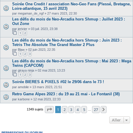
Soirée One Credit / association Neo-Geo Fans (Plessé, Bretagne,
Loire-atlantique, 15 avril 2023)
par
megaman_de_ngf
»
27 mars 2023, 22:30
Les défis du mois de Neo-Arcadia hors Shmup : Juillet 2023 :
Out Zone
par
jerivier
»
03 juil. 2023, 23:38
1
2
Les défis du mois de Neo-Arcadia hors Shmup : Juin 2023 :
Tetris The Absolute The Grand Master 2 Plus
par
Blaw
»
02 juin 2023, 22:35
1
2
3
Les défis du mois de Neo-Arcadia hors Shmup : Mai 2023 : Mega
Twins (CAPCOM)
par
giraya ninja
»
02 mai 2023, 13:23
1
2
3
Soirée BIERES & PIXELS #02 le 29/06 dans le 73 !
par
amobile
»
13 mars 2023, 21:51
Retro Game Alpes 2023 : du 19 au 21 mai - Le Fontanil (38)
par
karbone
»
12 mai 2023, 22:33
Page
1
sur
27
1
2
3
4
5
27
Suivant
1349 sujets
…
Aller
PERMISSIONS DU FORUM