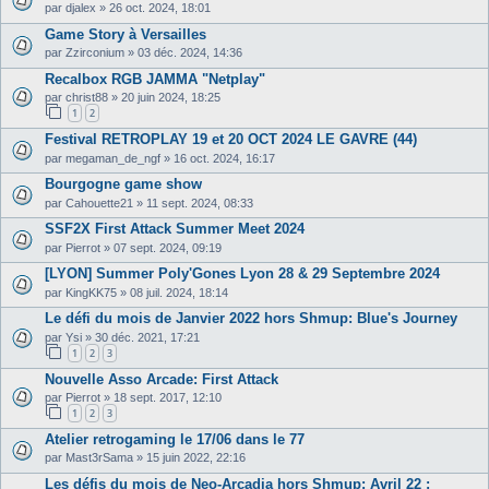
par
djalex
»
26 oct. 2024, 18:01
Game Story à Versailles
par
Zzirconium
»
03 déc. 2024, 14:36
Recalbox RGB JAMMA "Netplay"
par
christ88
»
20 juin 2024, 18:25
1
2
Festival RETROPLAY 19 et 20 OCT 2024 LE GAVRE (44)
par
megaman_de_ngf
»
16 oct. 2024, 16:17
Bourgogne game show
par
Cahouette21
»
11 sept. 2024, 08:33
SSF2X First Attack Summer Meet 2024
par
Pierrot
»
07 sept. 2024, 09:19
[LYON] Summer Poly'Gones Lyon 28 & 29 Septembre 2024
par
KingKK75
»
08 juil. 2024, 18:14
Le défi du mois de Janvier 2022 hors Shmup: Blue's Journey
par
Ysi
»
30 déc. 2021, 17:21
1
2
3
Nouvelle Asso Arcade: First Attack
par
Pierrot
»
18 sept. 2017, 12:10
1
2
3
Atelier retrogaming le 17/06 dans le 77
par
Mast3rSama
»
15 juin 2022, 22:16
Les défis du mois de Neo-Arcadia hors Shmup: Avril 22 :