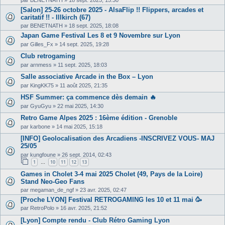
[Salon] 25-26 octobre 2025 - AlsaFlip !! Flippers, arcades et
caritatif !! - Illkirch (67)
par
BENETNATH
»
18 sept. 2025, 18:08
Japan Game Festival Les 8 et 9 Novembre sur Lyon
par
Gilles_Fx
»
14 sept. 2025, 19:28
Club retrogaming
par
arnmess
»
11 sept. 2025, 18:03
Salle associative Arcade in the Box – Lyon
par
KingKK75
»
11 août 2025, 21:35
HSF Summer: ça commence dès demain 🔥
par
GyuGyu
»
22 mai 2025, 14:30
Retro Game Alpes 2025 : 16ème édition - Grenoble
par
karbone
»
14 mai 2025, 15:18
[INFO] Geolocalisation des Arcadiens -INSCRIVEZ VOUS- MAJ
25/05
par
kungfoune
»
26 sept. 2014, 02:43
1
10
11
12
13
…
Games in Cholet 3-4 mai 2025 Cholet (49, Pays de la Loire)
Stand Neo-Geo Fans
par
megaman_de_ngf
»
23 avr. 2025, 02:47
[Proche LYON] Festival RETROGAMING les 10 et 11 mai 🥳
par
RetroPolo
»
16 avr. 2025, 21:52
[Lyon] Compte rendu - Club Rétro Gaming Lyon