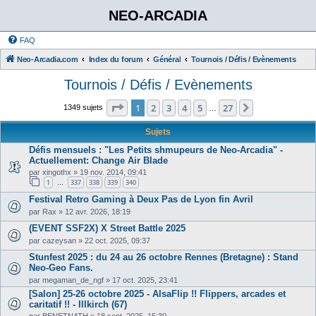
NEO-ARCADIA
FAQ
Neo-Arcadia.com
Index du forum
Général
Tournois / Défis / Evènements
Tournois / Défis / Evènements
Page
1
sur
27
1
2
3
4
5
27
Suivant
1349 sujets
…
Sujets
Défis mensuels : "Les Petits shmupeurs de Neo-Arcadia" -
Actuellement: Change Air Blade
par
xingothx
»
19 nov. 2014, 09:41
1
337
338
339
340
…
Festival Retro Gaming à Deux Pas de Lyon fin Avril
par
Rax
»
12 avr. 2026, 18:19
(EVENT SSF2X) X Street Battle 2025
par
cazeysan
»
22 oct. 2025, 09:37
Stunfest 2025 : du 24 au 26 octobre Rennes (Bretagne) : Stand
Neo-Geo Fans.
par
megaman_de_ngf
»
17 oct. 2025, 23:41
[Salon] 25-26 octobre 2025 - AlsaFlip !! Flippers, arcades et
caritatif !! - Illkirch (67)
par
BENETNATH
»
18 sept. 2025, 15:30