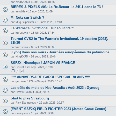
par
KingKK75
»
11 oct. 2023, 10:25
BIERES & PIXELS #03: Le Re-Retour! le 24/11 dans le 73 !
par
amobile
»
16 nov. 2023, 11:09
Mr Nutz sur Switch ?
par
Mug Superstar
»
19 nov. 2023, 17:18
Le Warner's Invitational, sur Touichte™
par
kurosawa
»
13 juin 2023, 17:34
Tournoi CVS2 in The Warner's Invitational, 19 octobre (2023),
21h30
par
kurosawa
»
06 oct. 2023, 09:06
[Lyon] Dans nos murs - Journées européennes du patrimoine
par
KingKK75
»
16 sept. 2023, 10:04
SSF2X. Historique ! JAPON VS FRANCE
par
Pierrot
»
26 sept. 2023, 07:30
1
2
!!!!! ANNIVERSAIRE GAROU SPECIAL 30 ANS !!!!!
par
geronimo1979
»
09 sept. 2023, 13:43
Les défis du mois de Neo-Arcadia : Août 2023 : Gynoug
par
Blaw
»
03 août 2023, 20:14
Start to play Strasbourg
par
Rick Dangerous
»
29 août 2023, 10:57
(EVENT SSF2X) FIELD FIGHTER 2023 (James Game Center)
par
cazeysan
»
10 juil. 2023, 12:09