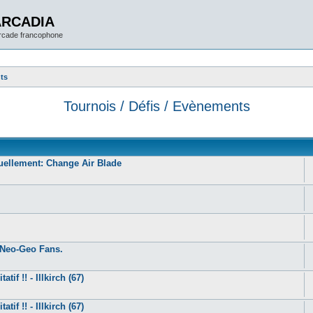
ARCADIA
arcade francophone
nts
Tournois / Défis / Evènements
uellement: Change Air Blade
d Neo-Geo Fans.
tif !! - Illkirch (67)
tif !! - Illkirch (67)