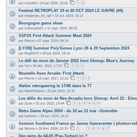
1
2
par
christ88
»
20 juin 2024, 18:25
Festival RETROPLAY 19 et 20 OCT 2024 LE GAVRE (44)
par
megaman_de_ngf
»
16 oct. 2024, 16:17
Bourgogne game show
par
Cahouette21
»
11 sept. 2024, 08:33
SSF2X First Attack Summer Meet 2024
par
Pierrot
»
07 sept. 2024, 09:19
[LYON] Summer Poly'Gones Lyon 28 & 29 Septembre 2024
par
KingKK75
»
08 juil. 2024, 18:14
Le défi du mois de Janvier 2022 hors Shmup: Blue's Journey
1
2
3
par
Ysi
»
30 déc. 2021, 17:21
Nouvelle Asso Arcade: First Attack
1
2
3
par
Pierrot
»
18 sept. 2017, 12:10
Atelier retrogaming le 17/06 dans le 77
par
Mast3rSama
»
15 juin 2022, 22:16
Les défis du mois de Neo-Arcadia hors Shmup: Avril 22 : Elev
1
2
3
4
5
6
par
Sunn
»
01 avr. 2022, 14:44
Retro Game Alpes 2024 - du 10 au 12 mai ~Grenoble
par
karbone
»
28 avr. 2024, 14:11
Session Southwest France au James Gamecenter | photos+vi
1
3
4
5
6
7
par
Wovou
»
28 févr. 2006, 16:18
…
Des gens du 64-65 (Pau-Tarbes) ici ?