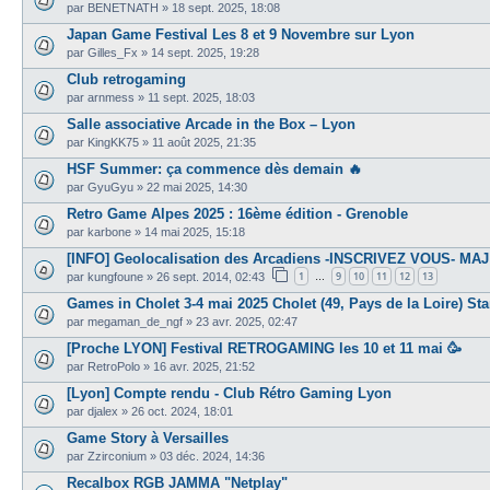
par
BENETNATH
»
18 sept. 2025, 18:08
Japan Game Festival Les 8 et 9 Novembre sur Lyon
par
Gilles_Fx
»
14 sept. 2025, 19:28
Club retrogaming
par
arnmess
»
11 sept. 2025, 18:03
Salle associative Arcade in the Box – Lyon
par
KingKK75
»
11 août 2025, 21:35
HSF Summer: ça commence dès demain 🔥
par
GyuGyu
»
22 mai 2025, 14:30
Retro Game Alpes 2025 : 16ème édition - Grenoble
par
karbone
»
14 mai 2025, 15:18
[INFO] Geolocalisation des Arcadiens -INSCRIVEZ VOUS- MAJ
1
9
10
11
12
13
par
kungfoune
»
26 sept. 2014, 02:43
…
Games in Cholet 3-4 mai 2025 Cholet (49, Pays de la Loire) S
par
megaman_de_ngf
»
23 avr. 2025, 02:47
[Proche LYON] Festival RETROGAMING les 10 et 11 mai 🥳
par
RetroPolo
»
16 avr. 2025, 21:52
[Lyon] Compte rendu - Club Rétro Gaming Lyon
par
djalex
»
26 oct. 2024, 18:01
Game Story à Versailles
par
Zzirconium
»
03 déc. 2024, 14:36
Recalbox RGB JAMMA "Netplay"