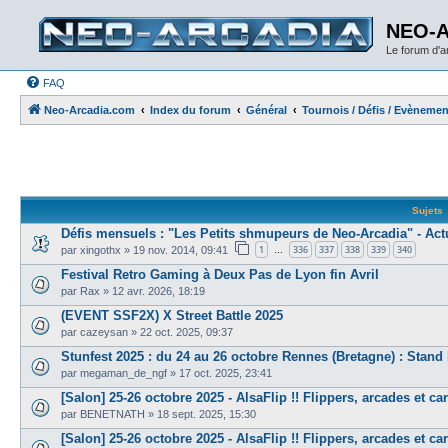
NEO-
Le forum d'
FAQ
Neo-Arcadia.com
Index du forum
Général
Tournois / Défis / Evèneme
Sujets
Défis mensuels : "Les Petits shmupeurs de Neo-Arcadia" - Act
1
336
337
338
339
340
par
xingothx
»
19 nov. 2014, 09:41
…
Festival Retro Gaming à Deux Pas de Lyon fin Avril
par
Rax
»
12 avr. 2026, 18:19
(EVENT SSF2X) X Street Battle 2025
par
cazeysan
»
22 oct. 2025, 09:37
Stunfest 2025 : du 24 au 26 octobre Rennes (Bretagne) : Stan
par
megaman_de_ngf
»
17 oct. 2025, 23:41
[Salon] 25-26 octobre 2025 - AlsaFlip !! Flippers, arcades et carita
par
BENETNATH
»
18 sept. 2025, 15:30
[Salon] 25-26 octobre 2025 - AlsaFlip !! Flippers, arcades et carita