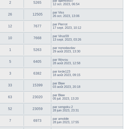
par
djam69007
2
5265
12 oct. 2023, 06:54
par
Viss
26
12505
26 oct. 2023, 13:06
par
Pierrot
12
7677
17 sept. 2023, 10:12
par
Virus59
10
7668
13 sept. 2023, 03:26
par
nonodavdav
1
5263
29 août 2023, 13:30
par
Wovou
5
6405
28 août 2023, 12:58
par
lorde123
3
6382
18 août 2023, 09:15
par
Blaw
33
15399
03 août 2023, 20:18
par
Blaw
63
23020
05 juil. 2023, 13:20
par
sengoku 2
52
23059
28 juin 2023, 23:31
par
amobile
7
6973
28 juin 2023, 17:55