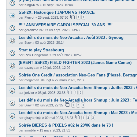
par
KingKK75
»
16 sept. 2023, 10:04
SSF2X. Historique ! JAPON VS FRANCE
1
2
par
Pierrot
»
26 sept. 2023, 07:30
!!!!! ANNIVERSAIRE GAROU SPECIAL 30 ANS !!!!!
par
geronimo1979
»
09 sept. 2023, 13:43
Les défis du mois de Neo-Arcadia : Août 2023 : Gynoug
par
Blaw
»
03 août 2023, 20:14
Start to play Strasbourg
par
Rick Dangerous
»
29 août 2023, 10:57
(EVENT SSF2X) FIELD FIGHTER 2023 (James Game Center)
par
cazeysan
»
10 juil. 2023, 12:09
Soirée One Credit / association Neo-Geo Fans (Plessé, Bretagne
par
megaman_de_ngf
»
27 mars 2023, 22:30
Les défis du mois de Neo-Arcadia hors Shmup : Juillet 2023 :
1
2
par
jerivier
»
03 juil. 2023, 23:38
Les défis du mois de Neo-Arcadia hors Shmup : Juin 2023 : Te
1
2
3
par
Blaw
»
02 juin 2023, 22:35
Les défis du mois de Neo-Arcadia hors Shmup : Mai 2023 : 
1
2
3
par
giraya ninja
»
02 mai 2023, 13:23
Soirée BIERES & PIXELS #02 le 29/06 dans le 73 !
par
amobile
»
13 mars 2023, 21:51