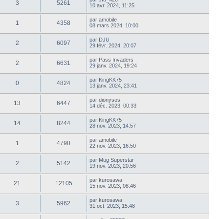
3
5261
10 avr. 2024, 11:25
par
amobile
1
4358
08 mars 2024, 10:00
par
DJU
2
6097
29 févr. 2024, 20:07
par
Pass Invaders
2
6631
29 janv. 2024, 19:24
par
KingKK75
0
4824
13 janv. 2024, 23:41
par
dionysos
13
6447
14 déc. 2023, 00:33
par
KingKK75
14
8244
28 nov. 2023, 14:57
par
amobile
1
4790
22 nov. 2023, 16:50
par
Mug Superstar
2
5142
19 nov. 2023, 20:56
par
kurosawa
21
12105
15 nov. 2023, 08:46
par
kurosawa
3
5962
31 oct. 2023, 15:48