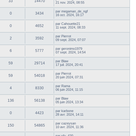
33
14470
21 nov. 2024, 08:55
par
megaman_de_ngf
0
3434
16 oct. 2024, 16:17
par
Cahouette21
0
4652
11 sept. 2024, 08:33
par
Pierrot
2
3592
09 sept. 2024, 07:07
par
geronimo1979
6
5777
07 sept. 2024, 14:54
par
Blaw
59
29714
17 juil. 2024, 20:41
par
Pierrot
59
54018
20 juin 2024, 07:31
par
Rama
4
8330
06 juin 2024, 11:15
par
Blaw
136
56138
05 juin 2024, 13:34
par
karbone
0
4423
28 avr. 2024, 14:11
par
cazeysan
150
54865
10 avr. 2024, 11:36
par
sfu_420