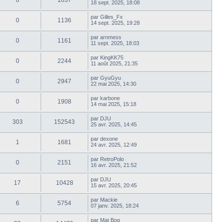
0
1037
18 sept. 2025, 18:08
par
Gilles_Fx
0
1136
14 sept. 2025, 19:28
par
arnmess
0
1161
11 sept. 2025, 18:03
par
KingKK75
0
2244
11 août 2025, 21:35
par
GyuGyu
0
2947
22 mai 2025, 14:30
par
karbone
0
1908
14 mai 2025, 15:18
par
DJU
303
152543
25 avr. 2025, 14:45
par
dexone
1
1681
24 avr. 2025, 12:49
par
RetroPolo
0
2151
16 avr. 2025, 21:52
par
DJU
17
10428
15 avr. 2025, 20:45
par
Mackie
6
5754
07 janv. 2025, 18:24
par
Mat Bog