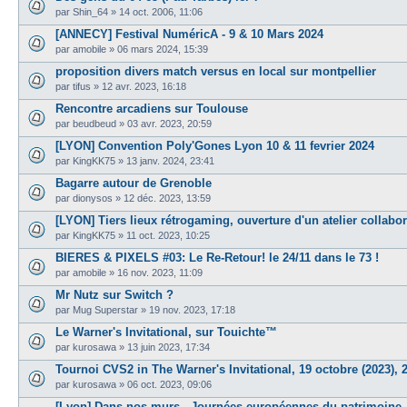
par
Shin_64
»
14 oct. 2006, 11:06
[ANNECY] Festival NuméricA - 9 & 10 Mars 2024
par
amobile
»
06 mars 2024, 15:39
proposition divers match versus en local sur montpellier
par
tifus
»
12 avr. 2023, 16:18
Rencontre arcadiens sur Toulouse
par
beudbeud
»
03 avr. 2023, 20:59
[LYON] Convention Poly'Gones Lyon 10 & 11 fevrier 2024
par
KingKK75
»
13 janv. 2024, 23:41
Bagarre autour de Grenoble
par
dionysos
»
12 déc. 2023, 13:59
[LYON] Tiers lieux rétrogaming, ouverture d'un atelier collabor
par
KingKK75
»
11 oct. 2023, 10:25
BIERES & PIXELS #03: Le Re-Retour! le 24/11 dans le 73 !
par
amobile
»
16 nov. 2023, 11:09
Mr Nutz sur Switch ?
par
Mug Superstar
»
19 nov. 2023, 17:18
Le Warner's Invitational, sur Touichte™
par
kurosawa
»
13 juin 2023, 17:34
Tournoi CVS2 in The Warner's Invitational, 19 octobre (2023), 
par
kurosawa
»
06 oct. 2023, 09:06
[Lyon] Dans nos murs - Journées européennes du patrimoine