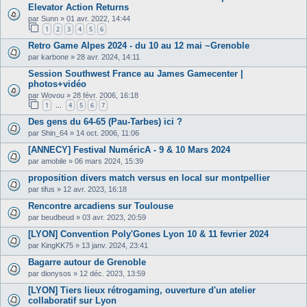
Elevator Action Returns
par
Sunn
»
01 avr. 2022, 14:44
1
2
3
4
5
6
Retro Game Alpes 2024 - du 10 au 12 mai ~Grenoble
par
karbone
»
28 avr. 2024, 14:11
Session Southwest France au James Gamecenter |
photos+vidéo
par
Wovou
»
28 févr. 2006, 16:18
1
4
5
6
7
…
Des gens du 64-65 (Pau-Tarbes) ici ?
par
Shin_64
»
14 oct. 2006, 11:06
[ANNECY] Festival NuméricA - 9 & 10 Mars 2024
par
amobile
»
06 mars 2024, 15:39
proposition divers match versus en local sur montpellier
par
tifus
»
12 avr. 2023, 16:18
Rencontre arcadiens sur Toulouse
par
beudbeud
»
03 avr. 2023, 20:59
[LYON] Convention Poly'Gones Lyon 10 & 11 fevrier 2024
par
KingKK75
»
13 janv. 2024, 23:41
Bagarre autour de Grenoble
par
dionysos
»
12 déc. 2023, 13:59
[LYON] Tiers lieux rétrogaming, ouverture d'un atelier
collaboratif sur Lyon