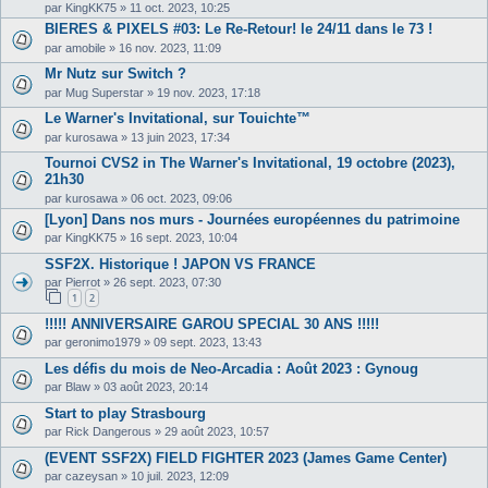
par
KingKK75
»
11 oct. 2023, 10:25
BIERES & PIXELS #03: Le Re-Retour! le 24/11 dans le 73 !
par
amobile
»
16 nov. 2023, 11:09
Mr Nutz sur Switch ?
par
Mug Superstar
»
19 nov. 2023, 17:18
Le Warner's Invitational, sur Touichte™
par
kurosawa
»
13 juin 2023, 17:34
Tournoi CVS2 in The Warner's Invitational, 19 octobre (2023),
21h30
par
kurosawa
»
06 oct. 2023, 09:06
[Lyon] Dans nos murs - Journées européennes du patrimoine
par
KingKK75
»
16 sept. 2023, 10:04
SSF2X. Historique ! JAPON VS FRANCE
par
Pierrot
»
26 sept. 2023, 07:30
1
2
!!!!! ANNIVERSAIRE GAROU SPECIAL 30 ANS !!!!!
par
geronimo1979
»
09 sept. 2023, 13:43
Les défis du mois de Neo-Arcadia : Août 2023 : Gynoug
par
Blaw
»
03 août 2023, 20:14
Start to play Strasbourg
par
Rick Dangerous
»
29 août 2023, 10:57
(EVENT SSF2X) FIELD FIGHTER 2023 (James Game Center)
par
cazeysan
»
10 juil. 2023, 12:09