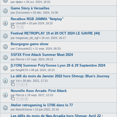
par
djalex
»
26 oct. 2024, 18:01
Game Story à Versailles
par
Zzirconium
»
03 déc. 2024, 14:36
Recalbox RGB JAMMA "Netplay"
par
christ88
»
20 juin 2024, 18:25
1
2
Festival RETROPLAY 19 et 20 OCT 2024 LE GAVRE (44)
par
megaman_de_ngf
»
16 oct. 2024, 16:17
Bourgogne game show
par
Cahouette21
»
11 sept. 2024, 08:33
SSF2X First Attack Summer Meet 2024
par
Pierrot
»
07 sept. 2024, 09:19
[LYON] Summer Poly'Gones Lyon 28 & 29 Septembre 2024
par
KingKK75
»
08 juil. 2024, 18:14
Le défi du mois de Janvier 2022 hors Shmup: Blue's Journey
par
Ysi
»
30 déc. 2021, 17:21
1
2
3
Nouvelle Asso Arcade: First Attack
par
Pierrot
»
18 sept. 2017, 12:10
1
2
3
Atelier retrogaming le 17/06 dans le 77
par
Mast3rSama
»
15 juin 2022, 22:16
Les défis du mois de Neo-Arcadia hors Shmup: Avril 22 :