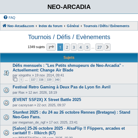
NEO-ARCADIA
FAQ
Neo-Arcadia.com
Index du forum
Général
Tournois / Défis / Evènements
Tournois / Défis / Evènements
Page
1
sur
27
1
2
3
4
5
27
Suivant
1349 sujets
…
Sujets
Défis mensuels : "Les Petits shmupeurs de Neo-Arcadia" -
Actuellement: Change Air Blade
par
xingothx
»
19 nov. 2014, 09:41
1
337
338
339
340
…
Festival Retro Gaming à Deux Pas de Lyon fin Avril
par
Rax
»
12 avr. 2026, 18:19
(EVENT SSF2X) X Street Battle 2025
par
cazeysan
»
22 oct. 2025, 09:37
Stunfest 2025 : du 24 au 26 octobre Rennes (Bretagne) : Stand
Neo-Geo Fans.
par
megaman_de_ngf
»
17 oct. 2025, 23:41
[Salon] 25-26 octobre 2025 - AlsaFlip !! Flippers, arcades et
caritatif !! - Illkirch (67)
par
BENETNATH
»
18 sept. 2025, 15:30