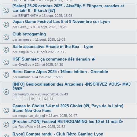
[Salon] 25-26 octobre 2025 - AlsaFlip !! Flippers, arcades et
caritatif !! - Illkirch (67)
par
BENETNATH
»
18 sept. 2025, 18:08
Japan Game Festival Les 8 et 9 Novembre sur Lyon
par
Gilles_Fx
»
14 sept. 2025, 19:28
Club retrogaming
par
arnmess
»
11 sept. 2025, 18:03
Salle associative Arcade in the Box – Lyon
par
KingKK75
»
11 août 2025, 21:35
HSF Summer: ça commence dès demain 🔥
par
GyuGyu
»
22 mai 2025, 14:30
Retro Game Alpes 2025 : 16ème édition - Grenoble
par
karbone
»
14 mai 2025, 15:18
[INFO] Geolocalisation des Arcadiens -INSCRIVEZ VOUS- MAJ
25/05
par
kungfoune
»
26 sept. 2014, 02:43
1
10
11
12
13
…
Games in Cholet 3-4 mai 2025 Cholet (49, Pays de la Loire)
Stand Neo-Geo Fans
par
megaman_de_ngf
»
23 avr. 2025, 02:47
[Proche LYON] Festival RETROGAMING les 10 et 11 mai 🥳
par
RetroPolo
»
16 avr. 2025, 21:52
[Lyon] Compte rendu - Club Rétro Gaming Lyon