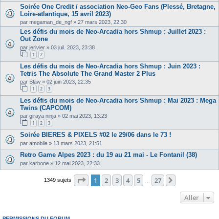
Soirée One Credit / association Neo-Geo Fans (Plessé, Bretagne,
Loire-atlantique, 15 avril 2023)
par
megaman_de_ngf
»
27 mars 2023, 22:30
Les défis du mois de Neo-Arcadia hors Shmup : Juillet 2023 :
Out Zone
par
jerivier
»
03 juil. 2023, 23:38
1
2
Les défis du mois de Neo-Arcadia hors Shmup : Juin 2023 :
Tetris The Absolute The Grand Master 2 Plus
par
Blaw
»
02 juin 2023, 22:35
1
2
3
Les défis du mois de Neo-Arcadia hors Shmup : Mai 2023 : Mega
Twins (CAPCOM)
par
giraya ninja
»
02 mai 2023, 13:23
1
2
3
Soirée BIERES & PIXELS #02 le 29/06 dans le 73 !
par
amobile
»
13 mars 2023, 21:51
Retro Game Alpes 2023 : du 19 au 21 mai - Le Fontanil (38)
par
karbone
»
12 mai 2023, 22:33
Page
1
sur
27
1
2
3
4
5
27
Suivant
1349 sujets
…
Aller
PERMISSIONS DU FORUM