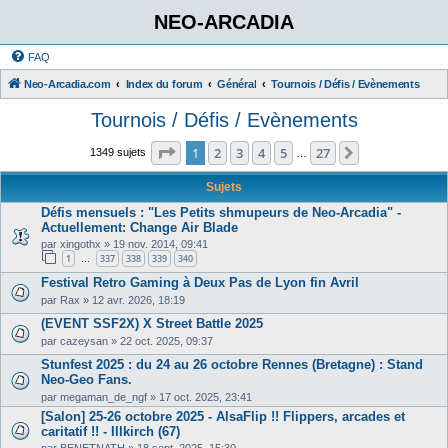
NEO-ARCADIA
FAQ
Neo-Arcadia.com
Index du forum
Général
Tournois / Défis / Evènements
Tournois / Défis / Evènements
Page
1
sur
27
1
2
3
4
5
27
Suivant
1349 sujets
…
Sujets
Défis mensuels : "Les Petits shmupeurs de Neo-Arcadia" -
Actuellement: Change Air Blade
par
xingothx
»
19 nov. 2014, 09:41
1
337
338
339
340
…
Festival Retro Gaming à Deux Pas de Lyon fin Avril
par
Rax
»
12 avr. 2026, 18:19
(EVENT SSF2X) X Street Battle 2025
par
cazeysan
»
22 oct. 2025, 09:37
Stunfest 2025 : du 24 au 26 octobre Rennes (Bretagne) : Stand
Neo-Geo Fans.
par
megaman_de_ngf
»
17 oct. 2025, 23:41
[Salon] 25-26 octobre 2025 - AlsaFlip !! Flippers, arcades et
caritatif !! - Illkirch (67)
par
BENETNATH
»
18 sept. 2025, 15:30