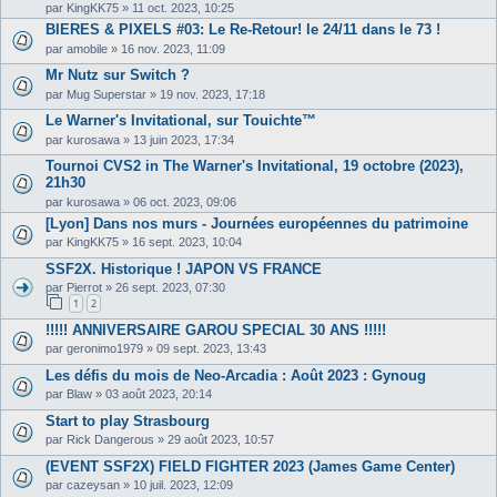
par
KingKK75
»
11 oct. 2023, 10:25
BIERES & PIXELS #03: Le Re-Retour! le 24/11 dans le 73 !
par
amobile
»
16 nov. 2023, 11:09
Mr Nutz sur Switch ?
par
Mug Superstar
»
19 nov. 2023, 17:18
Le Warner's Invitational, sur Touichte™
par
kurosawa
»
13 juin 2023, 17:34
Tournoi CVS2 in The Warner's Invitational, 19 octobre (2023),
21h30
par
kurosawa
»
06 oct. 2023, 09:06
[Lyon] Dans nos murs - Journées européennes du patrimoine
par
KingKK75
»
16 sept. 2023, 10:04
SSF2X. Historique ! JAPON VS FRANCE
par
Pierrot
»
26 sept. 2023, 07:30
1
2
!!!!! ANNIVERSAIRE GAROU SPECIAL 30 ANS !!!!!
par
geronimo1979
»
09 sept. 2023, 13:43
Les défis du mois de Neo-Arcadia : Août 2023 : Gynoug
par
Blaw
»
03 août 2023, 20:14
Start to play Strasbourg
par
Rick Dangerous
»
29 août 2023, 10:57
(EVENT SSF2X) FIELD FIGHTER 2023 (James Game Center)
par
cazeysan
»
10 juil. 2023, 12:09