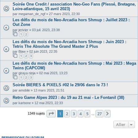
Soirée One Credit / association Neo-Geo Fans (Plessé, Bretagne,
Loire-atlantique, 15 avril 2023)
par
megaman_de_ngf
»
27 mars 2023, 22:30
Les défis du mois de Neo-Arcadia hors Shmup : Juillet 2023 :
Out Zone
par
jerivier
»
03 juil. 2023, 23:38
1
2
Les défis du mois de Neo-Arcadia hors Shmup : Juin 2023 :
Tetris The Absolute The Grand Master 2 Plus
par
Blaw
»
02 juin 2023, 22:35
1
2
3
Les défis du mois de Neo-Arcadia hors Shmup : Mai 2023 : Mega
Twins (CAPCOM)
par
giraya ninja
»
02 mai 2023, 13:23
1
2
3
Soirée BIERES & PIXELS #02 le 29/06 dans le 73 !
par
amobile
»
13 mars 2023, 21:51
Retro Game Alpes 2023 : du 19 au 21 mai - Le Fontanil (38)
par
karbone
»
12 mai 2023, 22:33
Page
1
sur
27
1
2
3
4
5
27
Suivant
1349 sujets
…
Aller
PERMISSIONS DU FORUM