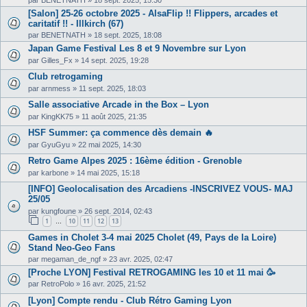
[Salon] 25-26 octobre 2025 - AlsaFlip !! Flippers, arcades et
caritatif !! - Illkirch (67)
par
BENETNATH
»
18 sept. 2025, 18:08
Japan Game Festival Les 8 et 9 Novembre sur Lyon
par
Gilles_Fx
»
14 sept. 2025, 19:28
Club retrogaming
par
arnmess
»
11 sept. 2025, 18:03
Salle associative Arcade in the Box – Lyon
par
KingKK75
»
11 août 2025, 21:35
HSF Summer: ça commence dès demain 🔥
par
GyuGyu
»
22 mai 2025, 14:30
Retro Game Alpes 2025 : 16ème édition - Grenoble
par
karbone
»
14 mai 2025, 15:18
[INFO] Geolocalisation des Arcadiens -INSCRIVEZ VOUS- MAJ
25/05
par
kungfoune
»
26 sept. 2014, 02:43
1
10
11
12
13
…
Games in Cholet 3-4 mai 2025 Cholet (49, Pays de la Loire)
Stand Neo-Geo Fans
par
megaman_de_ngf
»
23 avr. 2025, 02:47
[Proche LYON] Festival RETROGAMING les 10 et 11 mai 🥳
par
RetroPolo
»
16 avr. 2025, 21:52
[Lyon] Compte rendu - Club Rétro Gaming Lyon