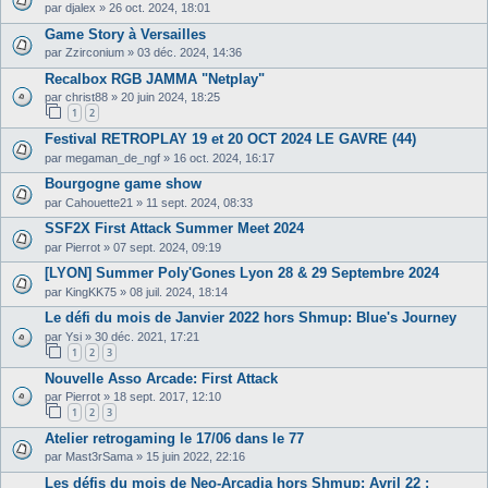
par
djalex
»
26 oct. 2024, 18:01
Game Story à Versailles
par
Zzirconium
»
03 déc. 2024, 14:36
Recalbox RGB JAMMA "Netplay"
par
christ88
»
20 juin 2024, 18:25
1
2
Festival RETROPLAY 19 et 20 OCT 2024 LE GAVRE (44)
par
megaman_de_ngf
»
16 oct. 2024, 16:17
Bourgogne game show
par
Cahouette21
»
11 sept. 2024, 08:33
SSF2X First Attack Summer Meet 2024
par
Pierrot
»
07 sept. 2024, 09:19
[LYON] Summer Poly'Gones Lyon 28 & 29 Septembre 2024
par
KingKK75
»
08 juil. 2024, 18:14
Le défi du mois de Janvier 2022 hors Shmup: Blue's Journey
par
Ysi
»
30 déc. 2021, 17:21
1
2
3
Nouvelle Asso Arcade: First Attack
par
Pierrot
»
18 sept. 2017, 12:10
1
2
3
Atelier retrogaming le 17/06 dans le 77
par
Mast3rSama
»
15 juin 2022, 22:16
Les défis du mois de Neo-Arcadia hors Shmup: Avril 22 :