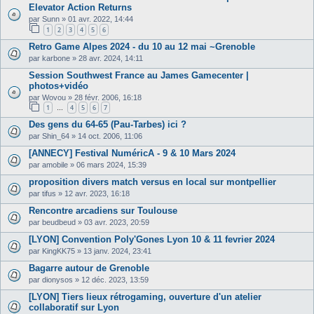
Elevator Action Returns
par
Sunn
»
01 avr. 2022, 14:44
1
2
3
4
5
6
Retro Game Alpes 2024 - du 10 au 12 mai ~Grenoble
par
karbone
»
28 avr. 2024, 14:11
Session Southwest France au James Gamecenter |
photos+vidéo
par
Wovou
»
28 févr. 2006, 16:18
1
4
5
6
7
…
Des gens du 64-65 (Pau-Tarbes) ici ?
par
Shin_64
»
14 oct. 2006, 11:06
[ANNECY] Festival NuméricA - 9 & 10 Mars 2024
par
amobile
»
06 mars 2024, 15:39
proposition divers match versus en local sur montpellier
par
tifus
»
12 avr. 2023, 16:18
Rencontre arcadiens sur Toulouse
par
beudbeud
»
03 avr. 2023, 20:59
[LYON] Convention Poly'Gones Lyon 10 & 11 fevrier 2024
par
KingKK75
»
13 janv. 2024, 23:41
Bagarre autour de Grenoble
par
dionysos
»
12 déc. 2023, 13:59
[LYON] Tiers lieux rétrogaming, ouverture d'un atelier
collaboratif sur Lyon