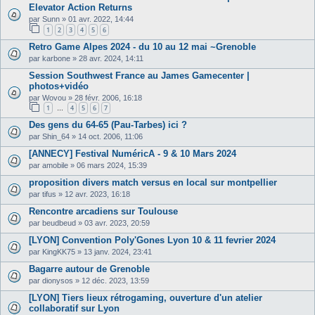
Elevator Action Returns
par
Sunn
»
01 avr. 2022, 14:44
1
2
3
4
5
6
Retro Game Alpes 2024 - du 10 au 12 mai ~Grenoble
par
karbone
»
28 avr. 2024, 14:11
Session Southwest France au James Gamecenter |
photos+vidéo
par
Wovou
»
28 févr. 2006, 16:18
1
4
5
6
7
…
Des gens du 64-65 (Pau-Tarbes) ici ?
par
Shin_64
»
14 oct. 2006, 11:06
[ANNECY] Festival NuméricA - 9 & 10 Mars 2024
par
amobile
»
06 mars 2024, 15:39
proposition divers match versus en local sur montpellier
par
tifus
»
12 avr. 2023, 16:18
Rencontre arcadiens sur Toulouse
par
beudbeud
»
03 avr. 2023, 20:59
[LYON] Convention Poly'Gones Lyon 10 & 11 fevrier 2024
par
KingKK75
»
13 janv. 2024, 23:41
Bagarre autour de Grenoble
par
dionysos
»
12 déc. 2023, 13:59
[LYON] Tiers lieux rétrogaming, ouverture d'un atelier
collaboratif sur Lyon