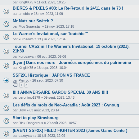
par
KingKK75
»
11 oct. 2023, 10:25
BIERES & PIXELS #03: Le Re-Retour! le 24/11 dans le 73 !
par
amobile
»
16 nov. 2023, 11:09
Mr Nutz sur Switch ?
par
Mug Superstar
»
19 nov. 2023, 17:18
Le Warner's Invitational, sur Touichte™
par
kurosawa
»
13 juin 2023, 17:34
Tournoi CVS2 in The Warner's Invitational, 19 octobre (2023),
21h30
par
kurosawa
»
06 oct. 2023, 09:06
[Lyon] Dans nos murs - Journées européennes du patrimoine
par
KingKK75
»
16 sept. 2023, 10:04
SSF2X. Historique ! JAPON VS FRANCE
par
Pierrot
»
26 sept. 2023, 07:30
1
2
!!!!! ANNIVERSAIRE GAROU SPECIAL 30 ANS !!!!!
par
geronimo1979
»
09 sept. 2023, 13:43
Les défis du mois de Neo-Arcadia : Août 2023 : Gynoug
par
Blaw
»
03 août 2023, 20:14
Start to play Strasbourg
par
Rick Dangerous
»
29 août 2023, 10:57
(EVENT SSF2X) FIELD FIGHTER 2023 (James Game Center)
par
cazeysan
»
10 juil. 2023, 12:09