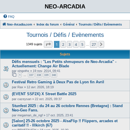
NEO-ARCADIA
FAQ
Neo-Arcadia.com
Index du forum
Général
Tournois / Défis / Evènements
Tournois / Défis / Evènements
Page
1
sur
27
1
2
3
4
5
27
Suivant
1349 sujets
…
Sujets
Défis mensuels : "Les Petits shmupeurs de Neo-Arcadia" -
Actuellement: Change Air Blade
par
xingothx
»
19 nov. 2014, 09:41
1
337
338
339
340
…
Festival Retro Gaming à Deux Pas de Lyon fin Avril
par
Rax
»
12 avr. 2026, 18:19
(EVENT SSF2X) X Street Battle 2025
par
cazeysan
»
22 oct. 2025, 09:37
Stunfest 2025 : du 24 au 26 octobre Rennes (Bretagne) : Stand
Neo-Geo Fans.
par
megaman_de_ngf
»
17 oct. 2025, 23:41
[Salon] 25-26 octobre 2025 - AlsaFlip !! Flippers, arcades et
caritatif !! - Illkirch (67)
par
BENETNATH
»
18 sept. 2025, 15:30