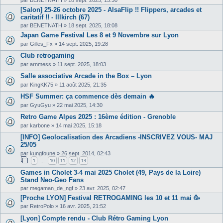
[Salon] 25-26 octobre 2025 - AlsaFlip !! Flippers, arcades et
caritatif !! - Illkirch (67)
par
BENETNATH
»
18 sept. 2025, 18:08
Japan Game Festival Les 8 et 9 Novembre sur Lyon
par
Gilles_Fx
»
14 sept. 2025, 19:28
Club retrogaming
par
arnmess
»
11 sept. 2025, 18:03
Salle associative Arcade in the Box – Lyon
par
KingKK75
»
11 août 2025, 21:35
HSF Summer: ça commence dès demain 🔥
par
GyuGyu
»
22 mai 2025, 14:30
Retro Game Alpes 2025 : 16ème édition - Grenoble
par
karbone
»
14 mai 2025, 15:18
[INFO] Geolocalisation des Arcadiens -INSCRIVEZ VOUS- MAJ
25/05
par
kungfoune
»
26 sept. 2014, 02:43
1
10
11
12
13
…
Games in Cholet 3-4 mai 2025 Cholet (49, Pays de la Loire)
Stand Neo-Geo Fans
par
megaman_de_ngf
»
23 avr. 2025, 02:47
[Proche LYON] Festival RETROGAMING les 10 et 11 mai 🥳
par
RetroPolo
»
16 avr. 2025, 21:52
[Lyon] Compte rendu - Club Rétro Gaming Lyon