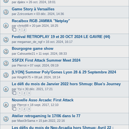
par
djalex
»
26 oct. 2024, 18:01
Game Story à Versailles
par
Zzirconium
»
03 déc. 2024, 14:36
Recalbox RGB JAMMA "Netplay"
par
christ88
»
20 juin 2024, 18:25
1
2
Festival RETROPLAY 19 et 20 OCT 2024 LE GAVRE (44)
par
megaman_de_ngf
»
16 oct. 2024, 16:17
Bourgogne game show
par
Cahouette21
»
11 sept. 2024, 08:33
SSF2X First Attack Summer Meet 2024
par
Pierrot
»
07 sept. 2024, 09:19
[LYON] Summer Poly'Gones Lyon 28 & 29 Septembre 2024
par
KingKK75
»
08 juil. 2024, 18:14
Le défi du mois de Janvier 2022 hors Shmup: Blue's Journey
par
Ysi
»
30 déc. 2021, 17:21
1
2
3
Nouvelle Asso Arcade: First Attack
par
Pierrot
»
18 sept. 2017, 12:10
1
2
3
Atelier retrogaming le 17/06 dans le 77
par
Mast3rSama
»
15 juin 2022, 22:16
Les défis du mois de Neo-Arcadia hors Shmup: Avril 22 :