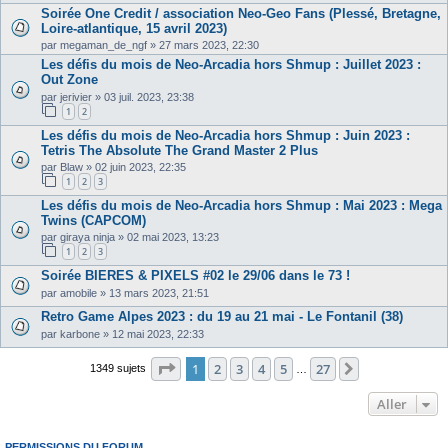
Soirée One Credit / association Neo-Geo Fans (Plessé, Bretagne,
Loire-atlantique, 15 avril 2023)
par
megaman_de_ngf
»
27 mars 2023, 22:30
Les défis du mois de Neo-Arcadia hors Shmup : Juillet 2023 :
Out Zone
par
jerivier
»
03 juil. 2023, 23:38
1
2
Les défis du mois de Neo-Arcadia hors Shmup : Juin 2023 :
Tetris The Absolute The Grand Master 2 Plus
par
Blaw
»
02 juin 2023, 22:35
1
2
3
Les défis du mois de Neo-Arcadia hors Shmup : Mai 2023 : Mega
Twins (CAPCOM)
par
giraya ninja
»
02 mai 2023, 13:23
1
2
3
Soirée BIERES & PIXELS #02 le 29/06 dans le 73 !
par
amobile
»
13 mars 2023, 21:51
Retro Game Alpes 2023 : du 19 au 21 mai - Le Fontanil (38)
par
karbone
»
12 mai 2023, 22:33
Page
1
sur
27
1
2
3
4
5
27
Suivant
1349 sujets
…
Aller
PERMISSIONS DU FORUM