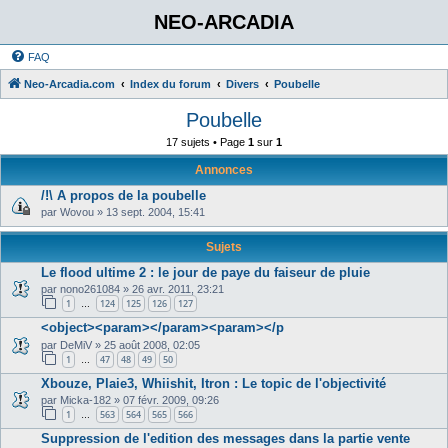
NEO-ARCADIA
FAQ
Neo-Arcadia.com
Index du forum
Divers
Poubelle
Poubelle
17 sujets • Page
1
sur
1
Annonces
/!\ A propos de la poubelle
par
Wovou
»
13 sept. 2004, 15:41
Sujets
Le flood ultime 2 : le jour de paye du faiseur de pluie
par
nono261084
»
26 avr. 2011, 23:21
1
124
125
126
127
…
<object><param></param><param></p
par
DeMiV
»
25 août 2008, 02:05
1
47
48
49
50
…
Xbouze, Plaie3, Whiishit, Itron : Le topic de l'objectivité
par
Micka-182
»
07 févr. 2009, 09:26
1
563
564
565
566
…
Suppression de l'edition des messages dans la partie vente