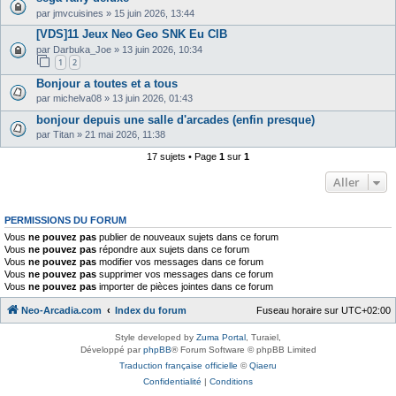
par
jmvcuisines
»
15 juin 2026, 13:44
[VDS]11 Jeux Neo Geo SNK Eu CIB
par
Darbuka_Joe
»
13 juin 2026, 10:34
1
2
Bonjour a toutes et a tous
par
michelva08
»
13 juin 2026, 01:43
bonjour depuis une salle d'arcades (enfin presque)
par
Titan
»
21 mai 2026, 11:38
17 sujets • Page
1
sur
1
Aller
PERMISSIONS DU FORUM
Vous
ne pouvez pas
publier de nouveaux sujets dans ce forum
Vous
ne pouvez pas
répondre aux sujets dans ce forum
Vous
ne pouvez pas
modifier vos messages dans ce forum
Vous
ne pouvez pas
supprimer vos messages dans ce forum
Vous
ne pouvez pas
importer de pièces jointes dans ce forum
Neo-Arcadia.com
Index du forum
Fuseau horaire sur
UTC+02:00
Style developed by
Zuma Portal
, Turaiel,
Développé par
phpBB
® Forum Software © phpBB Limited
Traduction française officielle
©
Qiaeru
Confidentialité
|
Conditions