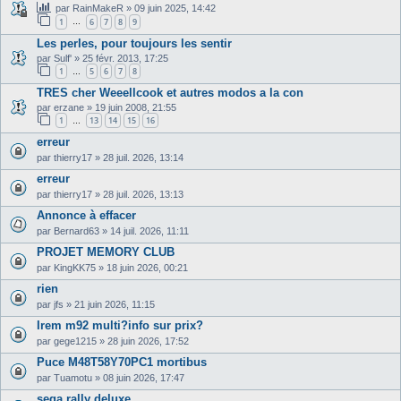
par
RainMakeR
»
09 juin 2025, 14:42
1
6
7
8
9
…
Les perles, pour toujours les sentir
par
Sulf'
»
25 févr. 2013, 17:25
1
5
6
7
8
…
TRES cher Weeellcook et autres modos a la con
par
erzane
»
19 juin 2008, 21:55
1
13
14
15
16
…
erreur
par
thierry17
»
28 juil. 2026, 13:14
erreur
par
thierry17
»
28 juil. 2026, 13:13
Annonce à effacer
par
Bernard63
»
14 juil. 2026, 11:11
PROJET MEMORY CLUB
par
KingKK75
»
18 juin 2026, 00:21
rien
par
jfs
»
21 juin 2026, 11:15
Irem m92 multi?info sur prix?
par
gege1215
»
28 juin 2026, 17:52
Puce M48T58Y70PC1 mortibus
par
Tuamotu
»
08 juin 2026, 17:47
sega rally deluxe