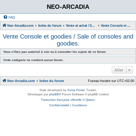
NEO-ARCADIA
FAQ
Neo-Arcadia.com
Index du forum
Vente et achat / Sales and Purchases
Vente Console et goodies / Sale of consoles and goodies.
Vente Console et goodies / Sale of consoles and
goodies.
Vous n’êtes pas autorisé à voir ou à consulter les sujets de ce forum.
Cette catégorie ne contient aucun forum.
Aller
Neo-Arcadia.com
Index du forum
Fuseau horaire sur
UTC+02:00
Style developed by
Zuma Portal
, Turaiel,
Développé par
phpBB
® Forum Software © phpBB Limited
Traduction française officielle
©
Qiaeru
Confidentialité
|
Conditions