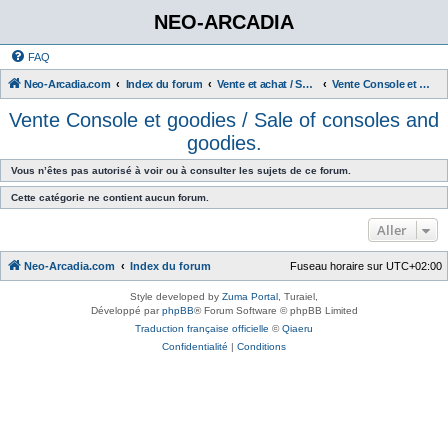
NEO-ARCADIA
FAQ
Neo-Arcadia.com
Index du forum
Vente et achat / Sales and Purchases
Vente Console et goodies / Sale of consoles and goodies.
Vente Console et goodies / Sale of consoles and
goodies.
Vous n’êtes pas autorisé à voir ou à consulter les sujets de ce forum.
Cette catégorie ne contient aucun forum.
Aller
Neo-Arcadia.com
Index du forum
Fuseau horaire sur
UTC+02:00
Style developed by
Zuma Portal
, Turaiel,
Développé par
phpBB
® Forum Software © phpBB Limited
Traduction française officielle
©
Qiaeru
Confidentialité
|
Conditions